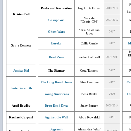
P
Parks and Recreation
Ingrid De Forest
2013/2014
La
Kristen Bell
Voix de
Gossip Girl
M
2007/2012
"
Gossip Girl
"
Karla Kowalski-
Ghost Wars
2017
Jones
Eureka
Callie Currie
M
2007
Sonja Bennett
J
Bl
Dead Zone
Rachel Caldwell
2004/2005
Jessica Biel
The Sienner
Cora Tannetti
P
2017
The Long Road Home
Gina Denomy
Ca
2017
Kate Bosworth
Young Americans
Bella Banks
Th
2000
April Bowlby
Drop Dead Diva
Stacy Barnett
2009/2014
Rachael Carpani
Against the Wall
Abby Kowalski
P
2011
Degrassi :
Alexandra "
Alex
"
M