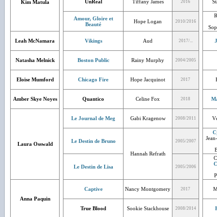
UnReal
Tiffany James
St
Kim Matula
2016
R
Amour, Gloire et
Hope Logan
2010/2016
Beauté
Sop
Leah McNamara
Vikings
Aud
J
2017/...
Natasha Melnick
Boston Public
Rainy Murphy
2004/2005
Eloise Mumford
Chicago Fire
Hope Jacquinot
2017
Amber Skye Noyes
Quantico
Celine Fox
Ma
2018
Le Journal de Meg
Gabi Kragenow
V
2008/2011
C
Jean-
Le Destin de Bruno
2005/2007
Laura Osswald
B
Hannah Refrath
C
C
Le Destin de Lisa
2005/2006
P
Captive
Nancy Montgomery
M
2017
Anna Paquin
True Blood
Sookie Stackhouse
2008/2014