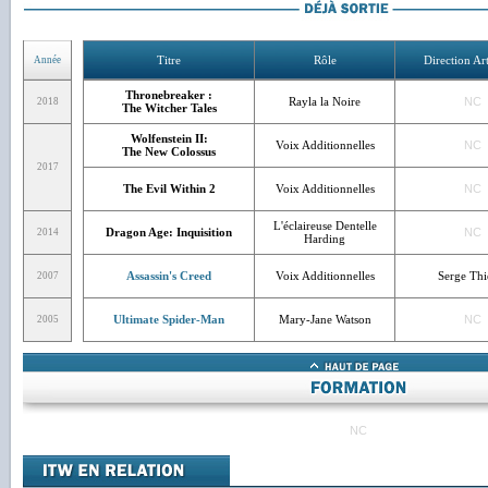
Titre
Rôle
Direction Art
Année
Thronebreaker :
Rayla la Noire
NC
2018
The Witcher Tales
Wolfenstein II:
Voix Additionnelles
NC
The New Colossus
2017
The Evil Within 2
Voix Additionnelles
NC
L'éclaireuse Dentelle
Dragon Age: Inquisition
NC
2014
Harding
Assassin's Creed
Voix Additionnelles
Serge Thie
2007
Ultimate Spider-Man
Mary-Jane Watson
NC
2005
NC