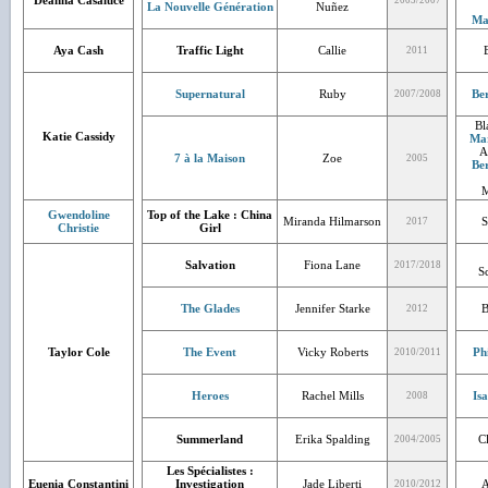
Deanna Casaluce
2003/2007
La Nouvelle Génération
Nuñez
Ma
Aya Cash
Traffic Light
Callie
2011
Supernatural
Ruby
Be
2007/2008
Bl
Katie Cassidy
Mar
A
7 à la Maison
Zoe
2005
Be
M
Gwendoline
Top of the Lake : China
Miranda Hilmarson
S
2017
Christie
Girl
Salvation
Fiona Lane
2017/2018
S
The Glades
Jennifer Starke
B
2012
Taylor Cole
The Event
Vicky Roberts
Ph
2010/2011
Heroes
Rachel Mills
Is
2008
Summerland
Erika Spalding
C
2004/2005
Les Spécialistes :
Euenia Constantini
Investigation
Jade Liberti
A
2010/2012