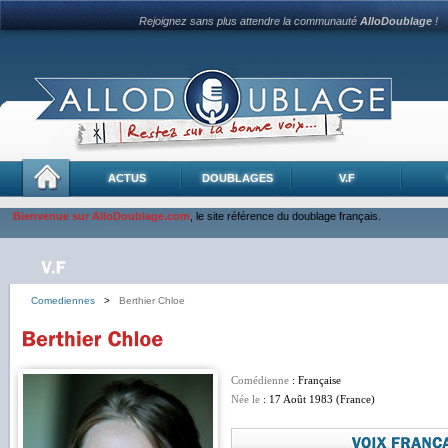
Rejoignez sans plus attendre la communauté
AlloDoublage
!
ACTUS
DOUBLAGES
V.F
Bienvenue sur AlloDoublage.com
, le site référence du doublage français.
Comediennes
>
Berthier Chloe
Comédienne
: Française
Née le
: 17 Août 1983 (France)