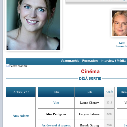
Kate
Boswort
Voxographie
-
Formation
-
Interview / Média
Actrice V.O
Titre
Rôle
Dire
Année
Vice
Lynne Cheney
V
2019
Miss Pettigrew
Delysia Lafosse
2008
Amy Adams
Arrête-moi si tu peux
Brenda Strong
J
2002