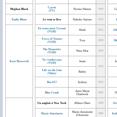
Carrie
Meghan Black
Norma Watson
Ca
2004
(TV)
Emily Blunt
Le vent se lève
Nahoko Satomi
2013
En route pour l'avenir
Heidi
Ol
2022
(VOD)
Force of Nature
Troy
Bé
2020
(VOD)
The Domestics
Nina West
2018
(VOD)
Ne t'endors pas
Kate Bosworth
Jessie
J
(VOD)
2016
Life on the Line
Bailey
(Vidéo)
Bus 657
Sydney
2015
Anne Marie
Blue Crush
V
2002
Chadwick
Un anglais à New York
Allison Olsen
Jé
2008
Marie-Antoinette
Marie-Antoinette
Isa
2006
d'Autriche