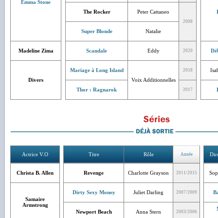
Emma Stone
The Rocker
Peter Cattaneo
2008
Super Blonde
Natalie
Madeline Zima
Scandale
Eddy
Dé
2020
Mariage à Long Island
Isa
2018
Divers
Voix Additionnelles
Thor : Ragnarok
2017
Actrice V.O
Titre
Rôle
Dir
Année
Christa B. Allen
Revenge
Charlotte Grayson
Sop
2011/2015
Dirty Sexy Money
Juliet Darling
Ba
2007/2009
Samaire
Armstrong
Newport Beach
Anna Stern
2003/2006