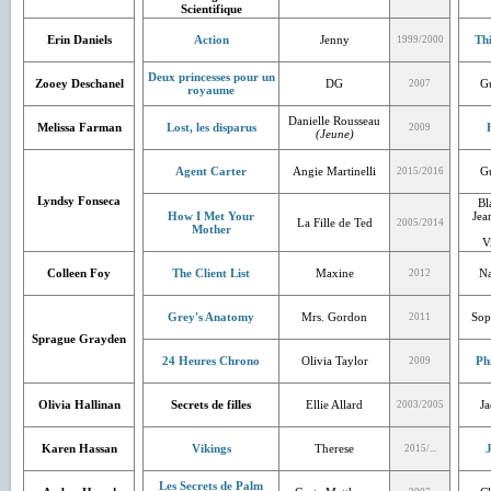
Scientifique
Erin Daniels
Action
Jenny
Th
1999/2000
Deux princesses pour un
Zooey Deschanel
DG
Gu
2007
royaume
Danielle Rousseau
Melissa Farman
Lost, les disparus
2009
(Jeune)
Agent Carter
Angie Martinelli
Gu
2015/2016
Lyndsy Fonseca
Bl
How I Met Your
Jea
La Fille de Ted
2005/2014
Mother
V
Colleen Foy
The Client List
Maxine
Na
2012
Grey's Anatomy
Mrs. Gordon
Sop
2011
Sprague Grayden
24 Heures Chrono
Olivia Taylor
Ph
2009
Olivia Hallinan
Secrets de filles
Ellie Allard
Ja
2003/2005
Karen Hassan
Vikings
Therese
J
2015/...
Les Secrets de Palm