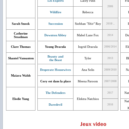
Les Experts
Lacey Finn
Fr
2006
Wildfire
Rebecca
Sarah Snook
Succession
Siobhan "
Shiv
" Roy
2018/...
Catherine
Downton Abbey
Mabel Lane Fox
Do
2014
Steadman
Clare Thomas
Young Dracula
Ingrid Dracula
El
2006/2014
Beauty and
Shantel Vansanten
Tyler
Bl
2013
the Beast
Desperate Housewives
Ana Solis
Na
2009/2010
Maiara Walsh
Cory est dans la place
Meena Paroom
2007/2008
The Defenders
Nat
2017
Elodie Yung
Elektra Natchios
Nat
Daredevil
2016
K