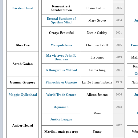
Rencontre à
Kirsten Dunst
Claire Colburn
2005
Elizabethtown
Eternal Sunshine of
Mary Svevo
Ju
2004
Spotless Mind
Crazy/ Beautiful
Nicole Oakley
2001
Alice Eve
Manipulations
Charlotte Cahill
Emm
2016
Ma vie avec John F.
Liz Jones
Maël
2019
Donovan
Sarah Gadon
Rap
A Dangerous Method
Emma Jung
2011
Gi
Gemma Gregory
Pinnochio et Gepetto
La fée bleue/ Isabella
Nath
1999
Maggie Gyllenhaal
World Trade Center
Allison Jimeno
Ju
2006
Aquaman
2018
Mera
Justice League
Amber Heard
2017
Mariés... mais pas trop
Fanny
Véro