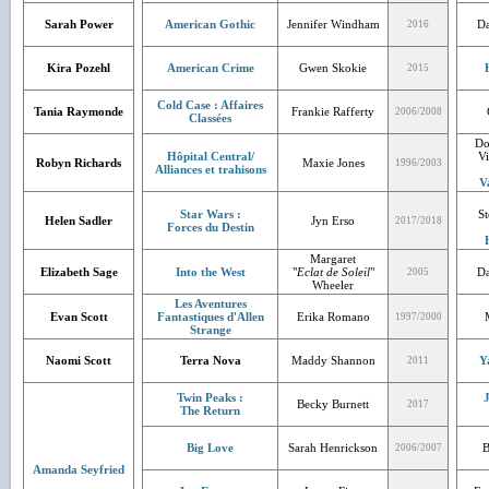
Sarah Power
American Gothic
Jennifer Windham
Da
2016
Kira Pozehl
American Crime
Gwen Skokie
2015
Cold Case : Affaires
Tania Raymonde
Frankie Rafferty
2006/2008
Classées
Do
Hôpital Central/
Vi
Robyn Richards
Maxie Jones
1996/2003
Alliances et trahisons
V
Star Wars :
St
Helen Sadler
Jyn Erso
2017/2018
Forces du Destin
Margaret
Elizabeth Sage
Into the West
"
Eclat de Soleil
"
Da
2005
Wheeler
Les Aventures
Evan Scott
Fantastiques d'Allen
Erika Romano
1997/2000
Strange
Naomi Scott
Terra Nova
Maddy Shannon
Y
2011
Twin Peaks :
J
Becky Burnett
2017
The Return
Big Love
Sarah Henrickson
B
2006/2007
Amanda Seyfried