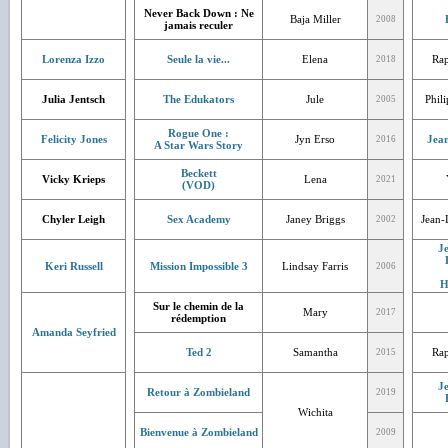
Never Back Down : Ne
Baja Miller
2008
jamais reculer
Lorenza Izzo
Seule la vie...
Elena
Rap
2018
Julia Jentsch
The Edukators
Jule
Phil
2005
Rogue One :
Felicity Jones
Jyn Erso
Jean
2016
A Star Wars Story
Beckett
Vicky Krieps
Lena
2021
(VOD)
Chyler Leigh
Sex Academy
Janey Briggs
Jean-
2002
J
Keri Russell
Mission Impossible 3
Lindsay Farris
2006
H
Sur le chemin de la
Mary
2017
rédemption
Amanda Seyfried
Ted 2
Samantha
Rap
2015
J
Retour à Zombieland
2019
Wichita
Bienvenue à Zombieland
2009