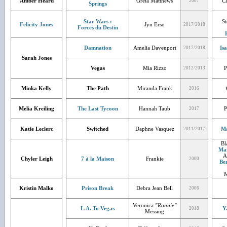
Amber Heard
Greta Matthews
Cl
2007
Springs
Star Wars :
St
Felicity Jones
Jyn Erso
2017/2018
Forces du Destin
Damnation
Amelia Davenport
Is
2017/2018
Sarah Jones
Vegas
Mia Rizzo
P
2012/2013
Minka Kelly
The Path
Miranda Frank
2016
Melia Kreiling
The Last Tycoon
Hannah Taub
P
2017
Katie Leclerc
Switched
Daphne Vasquez
Ma
2011/2017
Bl
Mar
A
Chyler Leigh
7 à la Maison
Frankie
2000
Be
M
Kristin Malko
Prison Break
Debra Jean Bell
2006
Veronica
"Ronnie"
L.A. To Vegas
Y
2018
Messing