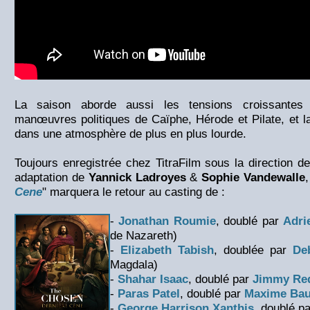
La saison aborde aussi les tensions croissantes 
manœuvres politiques de Caïphe, Hérode et Pilate, et l
dans une atmosphère de plus en plus lourde.
Toujours enregistrée chez TitraFilm sous la direction d
adaptation de
Yannick Ladroyes
&
Sophie Vandewalle
,
Cene
" marquera le retour au casting de :
-
Jonathan Roumie
, doublé par
Adri
de Nazareth)
-
Elizabeth Tabish
, doublée par
De
Magdala)
-
Shahar Isaac
, doublé par
Jimmy Red
-
Paras Patel
, doublé par
Maxime Bau
-
George Harrison Xanthis
, doublé p