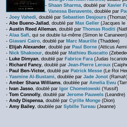
-
Shaan Sharma
, doublé par
Xavier 
-
Vanessa Benavente
, doublée par
Pa
-
Joey Vahedi
, doublé par
Sebastien Desjours
(Thomas
-
Abe Bueno-Jallad
, doublé par
Max Geller
(Jacques le 
-
Austin Reed Alleman
, doublé par
Thomas Roditi
(Nat
-
Alaa Safi
, qui se double lui-même (Simon le Cananeen)
-
Giavani Cairo
, doublé par
Marc Maurille
(Thaddee)
-
Elijah Alexander
, doublé par
Paul Borne
(Atticus Aemi
-
Nick Shakoour
, doublé par
Mathieu Buscatto
(Zebede
-
Luke Dimyan
, doublé par
Fabrice Fara
(Judas Iscariot
-
Richard Fancy
, doublé par
Jean-Pierre Leroux
(Caiph
-
Paul Ben-Victor,
doublé par
Patrick Messe
(Le Roi Her
-
Yasmine Al-Bustami
, doublée par
Jade Jonot
(Ramah
-
Amber Shana Williams
, doublée par
Amelia Ewu
(Tam
-
Ivan Jasso
, doublé par
Igor Chometowski
(Yussif)
-
Tom Connolly
, doublé par
Jerome Pauwels
(Leandre)
-
Andy Dispensa
, doublé par
Cyrille Monge
(Dion)
-
Amy Bailey
, doublée par
Sybille Tureau
(Jeanne)