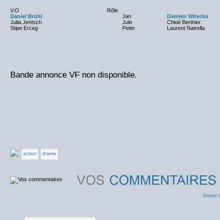
V.O
Rôle
Daniel Brühl
Jan
Damien Witecka
Julia Jentsch
Jule
Chloé Berthier
Stipe Erceg
Peter
Laurent Natrella
Bande annonce VF non disponible.
action
drame
Soyez l