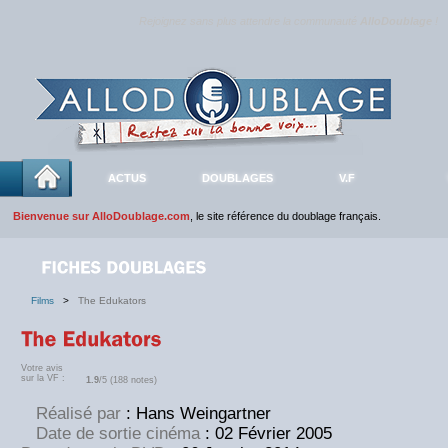
Rejoignez sans plus attendre la communauté
AlloDoublage
!
ACTUS
DOUBLAGES
V.F
Bienvenue sur AlloDoublage.com
, le site référence du doublage français.
Films
>
The Edukators
Votre avis
sur la VF :
1.9
/5 (188 notes)
Réalisé par
: Hans Weingartner
Date de sortie cinéma
: 02 Février 2005