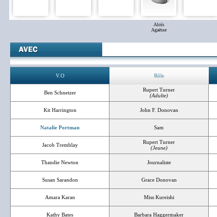
Aloïs
Agaësse
V.O
Rôle
Rupert Turner
Ben Schnetzer
(Adulte)
Kit Harrington
John F. Donovan
Natalie Portman
Sam
Rupert Turner
Jacob Tremblay
(Jeune)
Thandie Newton
Journaliste
Susan Sarandon
Grace Donovan
Amara Karan
Miss Kureishi
Kathy Bates
Barbara Haggermaker