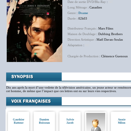
Date de sortie DVD/
Blu-Ray
:
NC
Long Métrage
: Canadien
Genre
:
Drame
Durée
: 02h03
Distributeur Français
: Mars Films
Maison de Doublage
: Dubbing Brothers
Direction Artistique
: Maël Davan-Soulas
Adaptation
:
NC
Chargée de Production
: Clémence Guenoun
Dix ans après la mort d’une vedette de la télévision américaine, un jeune acteur se remémor
cet homme, de même que l’impact que ces lettres ont eu sur leurs vies respectives.
Gauthier
Damien
Sylvie
Annie
Battoue
Boisseau
Jacob
Milon