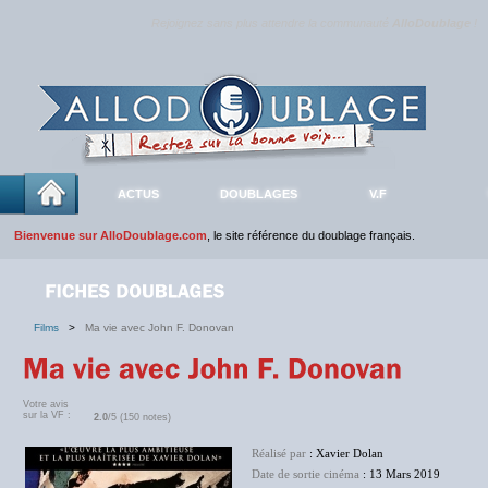
Rejoignez sans plus attendre la communauté
AlloDoublage
!
ACTUS
DOUBLAGES
V.F
Bienvenue sur AlloDoublage.com
, le site référence du doublage français.
Films
>
Ma vie avec John F. Donovan
Votre avis
sur la VF :
2.0
/5 (150 notes)
Réalisé par
: Xavier Dolan
Date de sortie cinéma
: 13 Mars 2019