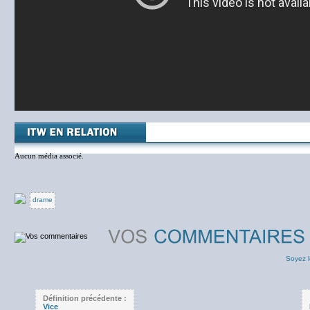
Aucun média associé.
drame
Soyez l
Définition précédente :
Vice