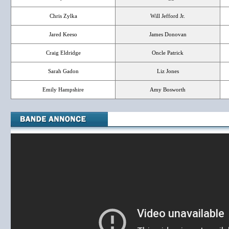
Chris Zylka
Will Jefford Jr.
Jared Keeso
James Donovan
Craig Eldridge
Oncle Patrick
Sarah Gadon
Liz Jones
Emily Hampshire
Amy Bosworth