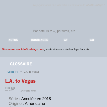
Rejoignez sans plus attendre la communauté
AlloDoublage
!
ACTUS
DOUBLAGES
V.F
V.O
Bienvenue sur AlloDoublage.com
, le site référence du doublage français.
Series TV
>
L.A. to Vegas
Votre avis
sur la VF :
1.6
/5 (119 notes)
Série
: Annulée en 2018
Origine
: Américaine