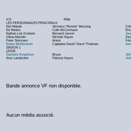
V.O
Rôle
LES PERSONNAGES PRINCIPAUX
Kim Matula
Veronica "
Ronnie
" Messing
Chl
Ed Weeks
Colin McCormack
Eri
Nathan Lee Graham
Bernard Jasser
Jea
Olivia Macklin
Nichole Hayes
Zin
Peter Stormare
Artem
Féo
Dylan McDermott
Capitaine David "
Dave
" Pratman
Xav
SAISON 1
(2018)
Zachary Knighton
Bryan
Jér
Amy Landecker
Patricia Hayes
Jul
Bande annonce VF non disponible.
Aucun média associé.