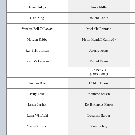
Gina Philips
Jenna Miller
Cleo King
Helene Parks
Vanessa Bell Calloway
Michelle Ronning
Morgan Kibby
Molly Kendall Carmody
Kaj-Erik Eriksen
Jeremy Peters
Scott Vickaryous
Daniel Evans
SAISON 2
(2001/2002)
Tamara Bass
Debbie Nixon
Billy Zane
Matthew Baskin
Leslie Jordan
Dr. Benjamin Harris
Lynn Whitfield
Louanna Harper
Victor Z. Isaac
Zach Delray