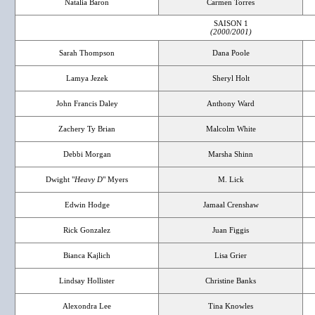
Natalia Baron
Carmen Torres
SAISON 1
(2000/2001)
Sarah Thompson
Dana Poole
Lamya Jezek
Sheryl Holt
John Francis Daley
Anthony Ward
Zachery Ty Brian
Malcolm White
Debbi Morgan
Marsha Shinn
Dwight "
Heavy D
" Myers
M. Lick
Edwin Hodge
Jamaal Crenshaw
Rick Gonzalez
Juan Figgis
Bianca Kajlich
Lisa Grier
Lindsay Hollister
Christine Banks
Alexondra Lee
Tina Knowles