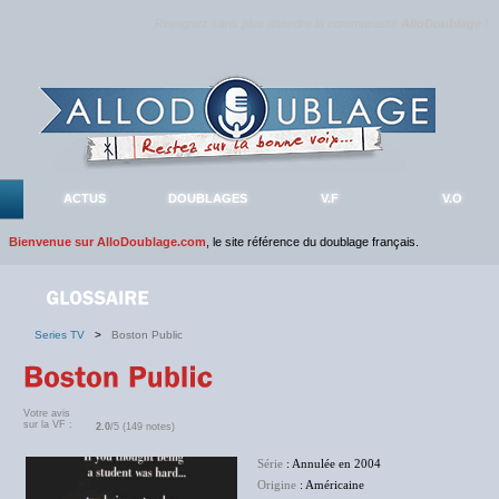
Rejoignez sans plus attendre la communauté
AlloDoublage
!
ACTUS
DOUBLAGES
V.F
V.O
Bienvenue sur AlloDoublage.com
, le site référence du doublage français.
Series TV
>
Boston Public
Votre avis
sur la VF :
2.0
/5 (149 notes)
Série
: Annulée en 2004
Origine
: Américaine