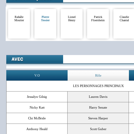
Rafaèle
Pierre
Lionel
Patrick
Claudie
Moutier
Tessier
Henry
Floersheim
Chantal
V.O
Rôle
LES PERSONNAGES PRINCIPAUX
Jessalyn Gilsig
Lauren Davis
Nicky Katt
Harry Senate
Chi McBride
Steven Harper
Anthony Heald
Scott Guber