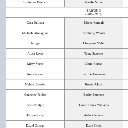
Kimberlee Peterson
Natalie Stone
SAISON 3
(2002/2003)
Cara DeLizia
Marcy Kendall
Michelle Monaghan
Kimberly Woods
Indigo
Cheyenne Webb
Alysa Reyes
Trina Sanchez
Missy Yager
Claire Ellison
Anne Archer
Patricia Emerson
Mehcad Brooks
Russell Clark
Courtney Peldon
Becky Emerson
Boris Kodjoe
Coach Derek Williams
Tamyra Gray
Aisha Clemens
David Conrad
Dave Fields