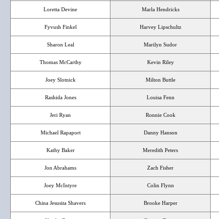
Loretta Devine
Marla Hendricks
Fyvush Finkel
Harvey Lipschultz
Sharon Leal
Marilyn Sudor
Thomas McCarthy
Kevin Riley
Joey Slotnick
Milton Buttle
Rashida Jones
Louisa Fenn
Jeri Ryan
Ronnie Cook
Michael Rapaport
Danny Hanson
Kathy Baker
Meredith Peters
Jon Abrahams
Zach Fisher
Joey McIntyre
Colin Flynn
China Jesusita Shavers
Brooke Harper