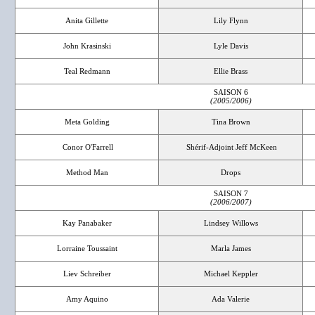
Anita Gillette
Lily Flynn
John Krasinski
Lyle Davis
Teal Redmann
Ellie Brass
SAISON 6
(2005/2006)
Meta Golding
Tina Brown
Conor O'Farrell
Shérif-Adjoint Jeff McKeen
Method Man
Drops
SAISON 7
(2006/2007)
Kay Panabaker
Lindsey Willows
Lorraine Toussaint
Marla James
Liev Schreiber
Michael Keppler
Amy Aquino
Ada Valerie