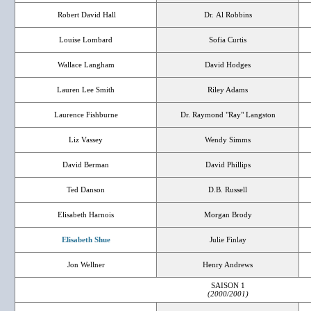
Robert David Hall
Dr. Al Robbins
Louise Lombard
Sofia Curtis
Wallace Langham
David Hodges
Lauren Lee Smith
Riley Adams
Laurence Fishburne
Dr. Raymond "Ray" Langston
Liz Vassey
Wendy Simms
David Berman
David Phillips
Ted Danson
D.B. Russell
Elisabeth Harnois
Morgan Brody
Elisabeth Shue
Julie Finlay
Jon Wellner
Henry Andrews
SAISON 1
(2000/2001)