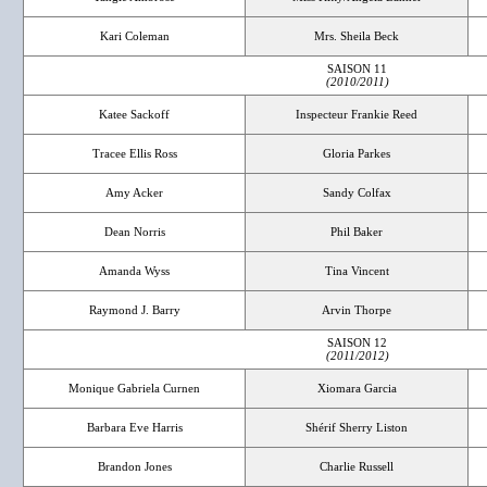
Kari Coleman
Mrs. Sheila Beck
SAISON 11
(2010/2011)
Katee Sackoff
Inspecteur Frankie Reed
Tracee Ellis Ross
Gloria Parkes
Amy Acker
Sandy Colfax
Dean Norris
Phil Baker
Amanda Wyss
Tina Vincent
Raymond J. Barry
Arvin Thorpe
SAISON 12
(2011/2012)
Monique Gabriela Curnen
Xiomara Garcia
Barbara Eve Harris
Shérif Sherry Liston
Brandon Jones
Charlie Russell