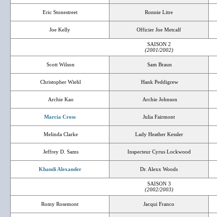
Eric Stonestreet
Ronnie Litre
Joe Kelly
Officier Joe Metcalf
SAISON 2
(2001/2002)
Scott Wilson
Sam Braun
Christopher Wiehl
Hank Peddigrew
Archie Kao
Archie Johnson
Marcia Cross
Julia Fairmont
Melinda Clarke
Lady Heather Kessler
Jeffrey D. Sams
Inspecteur Cyrus Lockwood
Khandi Alexander
Dr. Alexx Woods
SAISON 3
(2002/2003)
Romy Rosemont
Jacqui Franco