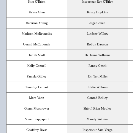
Skip O'Brien
Inspecteur Ray O'Riley
Krista Allen
Kristy Hopkins
Harrison Young
Juge Cohen
Madison McReynolds
Lindsey Willow
Gerald McCullouch
Bobby Dawson
Judith Scott
Dr. Jenna Williams
Kelly Connell
Randy Gesek
Pamela Gidley
Dr. Teri Miller
Timothy Carhart
Eddie Willows
Marc Vann
Conrad Eckley
Glenn Morshower
Shérif Brian Mobley
Sheeri Rappaport
Mandy Webster
Geoffrey Rivas
Inspecteur Sam Verga