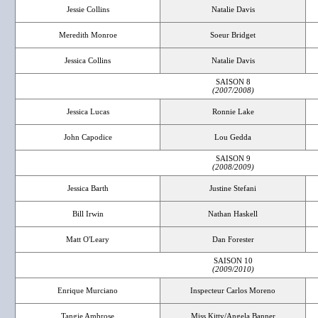
Jessie Collins
Natalie Davis
Meredith Monroe
Soeur Bridget
Jessica Collins
Natalie Davis
SAISON 8
(2007/2008)
Jessica Lucas
Ronnie Lake
John Capodice
Lou Gedda
SAISON 9
(2008/2009)
Jessica Barth
Justine Stefani
Bill Irwin
Nathan Haskell
Matt O'Leary
Dan Forester
SAISON 10
(2009/2010)
Enrique Murciano
Inspecteur Carlos Moreno
Tangie Ambrose
Miss Kitty/Angela Banner