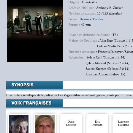
Origine
: Américaine
Créée en 2000 par
: Anthony E. Zucker
Nombre de saisons
: 15
(335 épisodes)
Genre
:
Drame
-
Thriller
Format
: 42 min
Chaîne de diffusion en France
: TF1
Maison de Doublage
: Alter Ego
(Saisons 1 à 
Deluxe Media Paris
(Sais
Direction Artistique
: François Dunoyer
(Saiso
Adaptation
: Sylvie Cerf
(Saisons 1 à 14)
Sylvie Morand
(Saisons 1 à 14)
Sabine Kremer
(Saisons 1 à 14)
Jonathan Amram (Saison 15)
Une unité scientifique de la police de Las Vegas utilise la technologie de pointe pour trouver 
Denis
Eric
Laurence
Laustriat
Aubrahn
Dourlens