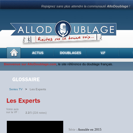
Rejoignez sans plus attendre la communauté
AlloDoublage
!
ACTUS
DOUBLAGES
V.F
Bienvenue sur AlloDoublage.com
, le site référence du doublage français.
Series TV
>
Les Experts
Votre avis
sur la VF :
2.2
/5 (224 notes)
Série
: Annulée en 2015