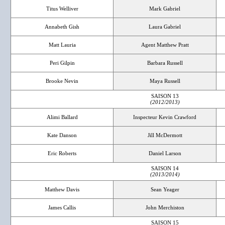
Titus Welliver
Mark Gabriel
Annabeth Gish
Laura Gabriel
Matt Lauria
Agent Matthew Pratt
Peri Gilpin
Barbara Russell
Brooke Nevin
Maya Russell
SAISON 13
(2012/2013)
Alimi Ballard
Inspecteur Kevin Crawford
Kate Danson
Jill McDermott
Eric Roberts
Daniel Larson
SAISON 14
(2013/2014)
Matthew Davis
Sean Yeager
James Callis
John Merchiston
SAISON 15