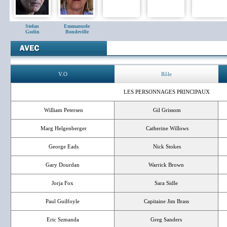
Stefan
Emmanuele
Godin
Bondeville
V.O
Rôle
LES PERSONNAGES PRINCIPAUX
William Petersen
Gil Grissom
Marg Helgenberger
Catherine Willows
George Eads
Nick Stokes
Gary Dourdan
Warrick Brown
Jorja Fox
Sara Sidle
Paul Guilfoyle
Capitaine Jim Brass
Eric Szmanda
Greg Sanders