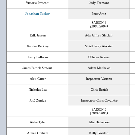
Victoria Prescott
Judy Tremont
Jonathan Tucker
Peter Arnz
SAISON 4
(2003/2004)
Erik Jensen
Ada Jeffrey Sinclair
Xander Berkley
Shérif Rory Atwater
Larry Sullivan
Officier Ackers
James Patrick Stewart
Adam Matthews
Alex Carter
Inspecteur Vartann
Nicholas Lea
Chris Bezich
José Zuniga
Inspecteur Chris Cavalière
SAISON 5
(2004/2005)
Aisha Tyler
Mia Dickerson
Aimee Graham
Kelly Gordon