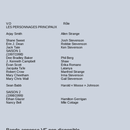
V.O
Rôle
LES PERSONNAGES PRINCIPAUX
Arjay Smith
Allen Strange
Shane Sweet
Josh Stevenson
Erin J. Dean
Robbie Stevenson
Jack Tate
Ken Stevenson
SAISON 1
(1997/1998)
Dee Bradley Baker
Phil Berg
J. Kenneth Campbell
Shaw
Evan Scott
Erika Romano
Jacquita Ta’le
Latanya
Robert Crow
Manfred Strange
Mary Cheetham
Irma Stevenson
Mary Chris Wall
Gail Stevenson
Sean Babb
Harold « Moose » Johnson
SAISON 2
(1998/1999)
Ethan Glazer
Hamilton Gerrigan
Nancy Bell
Mlle Cottage