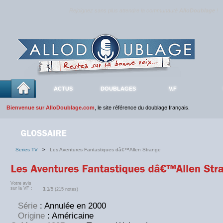
Rejoignez sans plus attendre la communauté
AlloDoublage
!
ACTUS
DOUBLAGES
V.F
Bienvenue sur AlloDoublage.com
, le site référence du doublage français.
Series TV
>
Les Aventures Fantastiques dâ€™Allen Strange
Votre avis
sur la VF :
3.1
/5 (215 notes)
Série
: Annulée en 2000
Origine
: Américaine