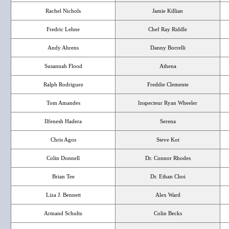
Rachel Nichols
Jamie Killian
Fredric Lehne
Chef Ray Riddle
Andy Ahrens
Danny Borrelli
Susannah Flood
Athena
Ralph Rodriguez
Freddie Clemente
Tom Amandes
Inspecteur Ryan Wheeler
Ilfenesh Hadera
Serena
Chris Agos
Steve Kot
Colin Donnell
Dr. Connor Rhodes
Brian Tee
Dr. Ethan Choi
Liza J. Bennett
Alex Ward
Armand Schultz
Colin Becks