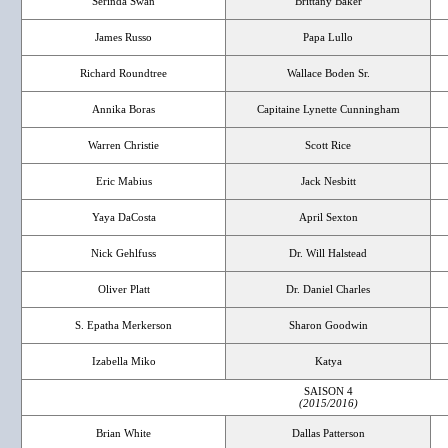
Serinda Swan
Brittany Baker
James Russo
Papa Lullo
Richard Roundtree
Wallace Boden Sr.
Annika Boras
Capitaine Lynette Cunningham
Warren Christie
Scott Rice
Eric Mabius
Jack Nesbitt
Yaya DaCosta
April Sexton
Nick Gehlfuss
Dr. Will Halstead
Oliver Platt
Dr. Daniel Charles
S. Epatha Merkerson
Sharon Goodwin
Izabella Miko
Katya
SAISON 4
(2015/2016)
Brian White
Dallas Patterson