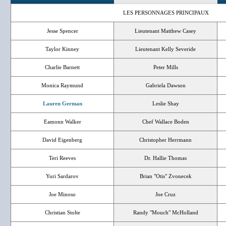
LES PERSONNAGES PRINCIPAUX
Jesse Spencer
Lieutenant Matthew Casey
Taylor Kinney
Lieutenant Kelly Severide
Charlie Barnett
Peter Mills
Monica Raymund
Gabriela Dawson
Lauren German
Leslie Shay
Eamonn Walker
Chef Wallace Boden
David Eigenberg
Christopher Herrmann
Teri Reeves
Dr. Hallie Thomas
Yuri Sardarov
Brian "Otis" Zvonecek
Joe Minoso
Joe Cruz
Christian Stolte
Randy "Mouch" McHolland