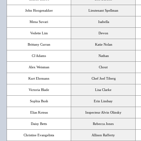
John Hoogenakker
Lieutenant Spellman
Mena Suvari
Isabella
Vedette Lim
Devon
Brittany Curran
Katie Nolan
CJ Adams
Nathan
Alex Weisman
Chout
Kurt Ehrmann
Chef Joel Tiberg
Victoria Blade
Lisa Clarke
Sophia Bush
Erin Lindsay
Elias Koteas
Inspecteur Alvin Olinsky
Daisy Betts
Rebecca Jones
Christine Evangelista
Allison Rafferty