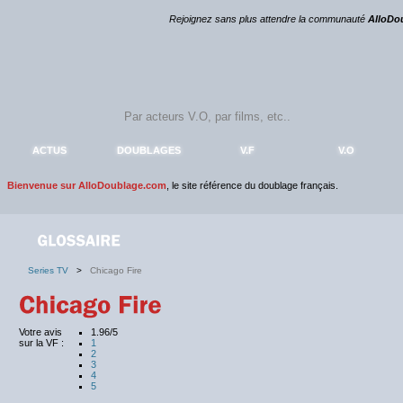
Rejoignez sans plus attendre la communauté
AlloDo
ACTUS
DOUBLAGES
V.F
V.O
Bienvenue sur AlloDoublage.com
, le site référence du doublage français.
Series TV
>
Chicago Fire
Votre avis
1.96/5
sur la VF :
1
2
3
4
5