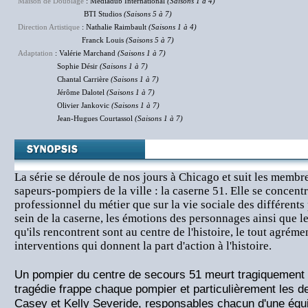
Maison de Doublage
: Mediadub International
(Saisons 1 à 4)
BTI Studios
(Saisons 5 à 7)
Direction Artistique
: Nathalie Raimbault
(Saisons 1 à 4)
Franck Louis
(Saisons 5 à 7)
Adaptation
: Valérie Marchand
(Saisons 1 à 7)
Sophie Désir
(Saisons 1 à 7)
Chantal Carrière
(Saisons 1 à 7)
Jérôme Dalotel
(Saisons 1 à 7)
Olivier Jankovic
(Saisons 1 à 7)
Jean-Hugues Courtassol
(Saisons 1 à 7)
La série se déroule de nos jours à Chicago et suit les membr
sapeurs-pompiers de la ville : la caserne 51. Elle se concentr
professionnel du métier que sur la vie sociale des différents
sein de la caserne, les émotions des personnages ainsi que l
qu'ils rencontrent sont au centre de l'histoire, le tout agré
interventions qui donnent la part d'action à l'histoire.
Un pompier du centre de secours 51 meurt tragiquement l
tragédie frappe chaque pompier et particulièrement les d
Casey et Kelly Severide, responsables chacun d'une équip