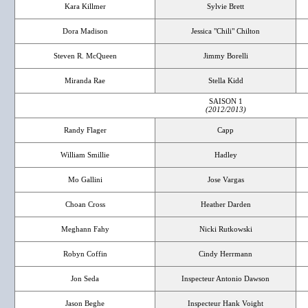
Kara Killmer
Sylvie Brett
Dora Madison
Jessica "Chili" Chilton
Steven R. McQueen
Jimmy Borelli
Miranda Rae
Stella Kidd
SAISON 1
(2012/2013)
Randy Flager
Capp
William Smillie
Hadley
Mo Gallini
Jose Vargas
Choan Cross
Heather Darden
Meghann Fahy
Nicki Rutkowski
Robyn Coffin
Cindy Herrmann
Jon Seda
Inspecteur Antonio Dawson
Jason Beghe
Inspecteur Hank Voight