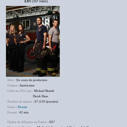
2.0
/5 (157 notes)
Série
: En cours de production
Origine
: Américaine
Créée en 2012 par
: Michael Brandt
Derek Haas
Nombre de saisons
: 07
(159 épisodes)
Genre
:
Drame
Format
: 42 min
Chaîne de diffusion en France
: D17