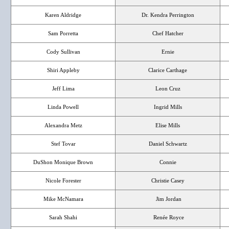
Karen Aldridge
Dr. Kendra Perrington
Sam Porretta
Chef Hatcher
Cody Sullivan
Ernie
Shiri Appleby
Clarice Carthage
Jeff Lima
Leon Cruz
Linda Powell
Ingrid Mills
Alexandra Metz
Elise Mills
Stef Tovar
Daniel Schwartz
DuShon Monique Brown
Connie
Nicole Forester
Christie Casey
Mike McNamara
Jim Jordan
Sarah Shahi
Renée Royce