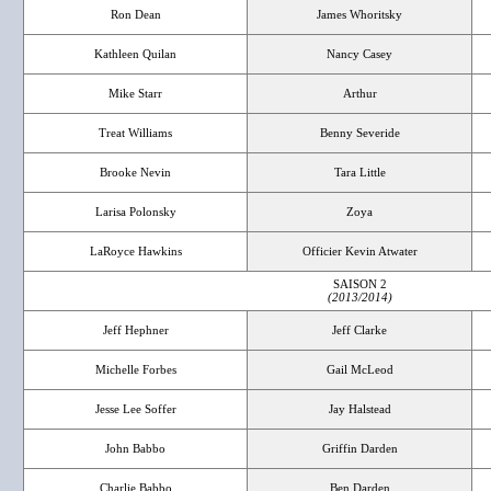
Ron Dean
James Whoritsky
Kathleen Quilan
Nancy Casey
Mike Starr
Arthur
Treat Williams
Benny Severide
Brooke Nevin
Tara Little
Larisa Polonsky
Zoya
LaRoyce Hawkins
Officier Kevin Atwater
SAISON 2
(2013/2014)
Jeff Hephner
Jeff Clarke
Michelle Forbes
Gail McLeod
Jesse Lee Soffer
Jay Halstead
John Babbo
Griffin Darden
Charlie Babbo
Ben Darden