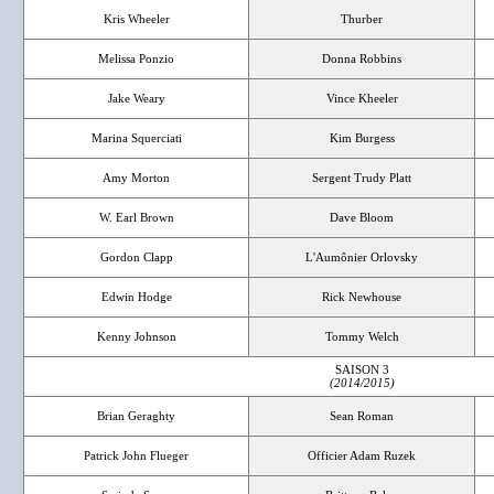
Kris Wheeler
Thurber
Melissa Ponzio
Donna Robbins
Jake Weary
Vince Kheeler
Marina Squerciati
Kim Burgess
Amy Morton
Sergent Trudy Platt
W. Earl Brown
Dave Bloom
Gordon Clapp
L'Aumônier Orlovsky
Edwin Hodge
Rick Newhouse
Kenny Johnson
Tommy Welch
SAISON 3
(2014/2015)
Brian Geraghty
Sean Roman
Patrick John Flueger
Officier Adam Ruzek