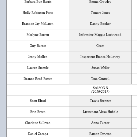
Barbara Eve Harris
Emma Crowley
Holly Robinson Peete
Tamara Jones
Brandon Jay McLaren
Danny Booker
Marlyne Barrett
Infirmière Maggie Lockwood
Guy Burnet
Grant
Jenny Mollen
Inspecteur Bianca Holloway
Lauren Stamile
Susan Weller
Deanna Reed-Foster
Tina Cantrell
SAISON 5
(2016/2017)
Scott Elrod
Travis Brenner
Erin Breen
Lieutenant Alexa Hubble
Charlotte Sullivan
Anna Turner
Daniel Zacapa
Ramon Dawson