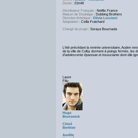
Durée
: 01h48
Distributeur Français
: Netflix France
Maison de Doublage
: Dubbing Brothers
Direction Artistique
:
Olivia Luccioni
Adaptation
: Csilla Fraichard
Chargé de projet
: Soraya Bouznada
L'été précédant la rentrée universitaire, Auden ren
de la ville de Colby dorment à poings fermés, les
d'adolescente épanouie et insouciante dont elle igno
Laure
Filiu
Hugo
Brunswick
Chloé
Berthier
Aurélie