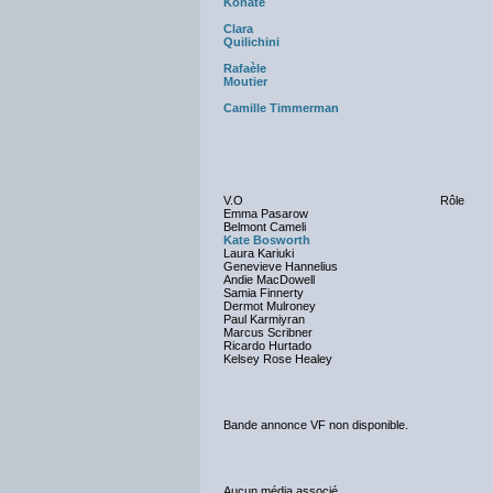
Konaté
Clara
Quilichini
Rafaèle
Moutier
Camille Timmerman
V.O
Rôle
Emma Pasarow
Belmont Cameli
Kate Bosworth
Laura Kariuki
Genevieve Hannelius
Andie MacDowell
Samia Finnerty
Dermot Mulroney
Paul Karmiyran
Marcus Scribner
Ricardo Hurtado
Kelsey Rose Healey
Bande annonce VF non disponible.
Aucun média associé.