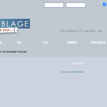
ndre la communauté
AlloDoublage
!
Mémoriser :
S
V.F
V.O
VIDÉOS
FESTIVALS
nce du doublage français.
19/03/2023
Aucun commentaire