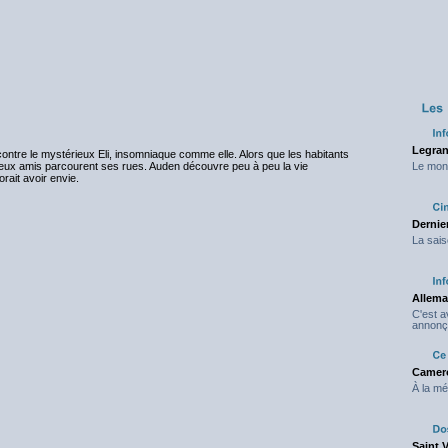
Legran
contre le mystérieux Eli, insomniaque comme elle. Alors que les habitants
 deux amis parcourent ses rues. Auden découvre peu à peu la vie
Le mond
rait avoir envie.
Dernier
La sais
Allema
C'est 
annonç
Camero
À la mé
Saint 