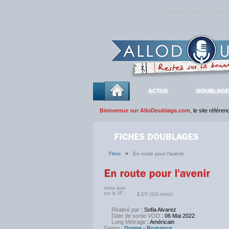
Rejoignez sans plus atte
ACTUS
DOUBLAGE
Bienvenue sur AlloDoublage.com
, le site référe
Films
>
En route pour l'avenir
Votre avis
sur la VF :
2.1
/5 (114 notes)
Réalisé par
: Sofia Alvarez
Date de sortie VOD
: 06 Mai 2022
Long Métrage
: Américain
Genre
:
Drame
-
Romance