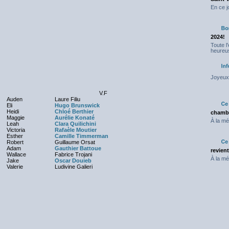
En ce j
2024!
Toute l
heureus
Joyeux 
V.F
Auden
Laure Filiu
Eli
Hugo Brunswick
Heidi
Chloé Berthier
chambr
Maggie
Aurélie Konaté
À la mé
Leah
Clara Quilichini
Victoria
Rafaèle Moutier
Esther
Camille Timmerman
Robert
Guillaume Orsat
Adam
Gauthier Battoue
revien
Wallace
Fabrice Trojani
À la mé
Jake
Oscar Douieb
Valerie
Ludivine Galieri