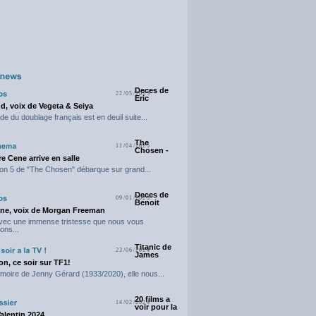
Deces de
22/05/2025
Eric
d, voix de Vegeta & Seiya
e du doublage français est en deuil suite...
The
11/04/2025
Chosen -
e Cene arrive en salle
on 5 de "The Chosen" débarque sur grand...
Deces de
09/01/2025
Benoit
ne, voix de Morgan Freeman
avec une immense tristesse que nous vous
ons...
Titanic de
23/06/2024
James
n, ce soir sur TF1!
moire de Jenny Gérard (1933/2020), elle nous...
20 films a
14/02/2024
voir pour la
Valentin 2024