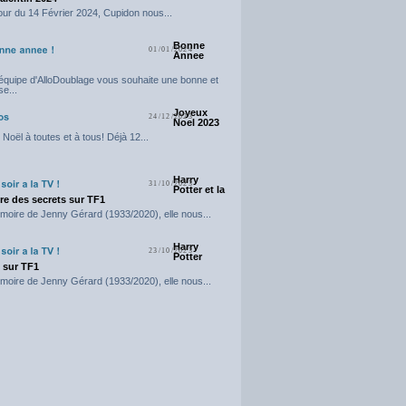
our du 14 Février 2024, Cupidon nous...
Bonne
01/01/2024
Annee
'équipe d'AlloDoublage vous souhaite une bonne et
e...
Joyeux
24/12/2023
Noel 2023
Noël à toutes et à tous! Déjà 12...
Harry
31/10/2023
Potter et la
e des secrets sur TF1
moire de Jenny Gérard (1933/2020), elle nous...
Harry
23/10/2023
Potter
t sur TF1
moire de Jenny Gérard (1933/2020), elle nous...