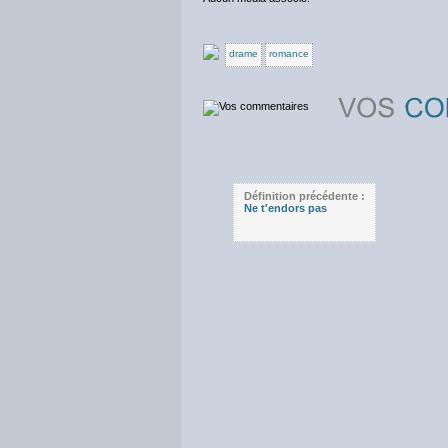
drame
romance
Définition précédente :
Ne t'endors pas