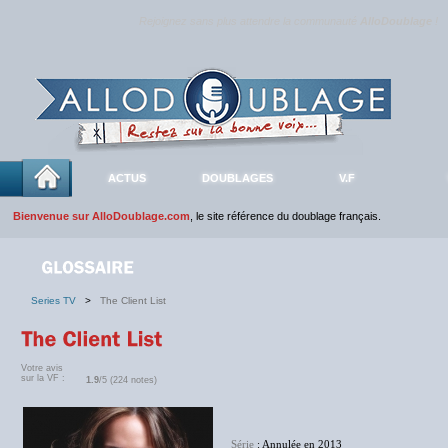
Rejoignez sans plus attendre la communauté
AlloDoublage
!
ACTUS
DOUBLAGES
V.F
Bienvenue sur AlloDoublage.com
, le site référence du doublage français.
Series TV
>
The Client List
Votre avis
sur la VF :
1.9
/5 (224 notes)
Série
: Annulée en 2013