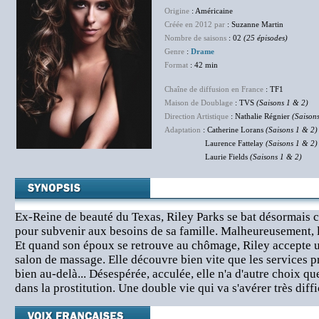
Origine
: Américaine
Créée en 2012 par
: Suzanne Martin
Nombre de saisons
: 02
(25 épisodes)
Genre
:
Drame
Format
: 42 min
Chaîne de diffusion en France
: TF1
Maison de Doublage
: TVS
(Saisons 1 & 2)
Direction Artistique
: Nathalie Régnier
(Saison
Adaptation
: Catherine Lorans
(Saisons 1 & 2)
Laurence Fattelay
(Saisons 1 & 2)
Laurie Fields
(Saisons 1 & 2)
Ex-Reine de beauté du Texas, Riley Parks se bat désormais 
pour subvenir aux besoins de sa famille. Malheureusement, l
Et quand son époux se retrouve au chômage, Riley accepte u
salon de massage. Elle découvre bien vite que les services p
bien au-delà... Désespérée, acculée, elle n'a d'autre choix qu
dans la prostitution. Une double vie qui va s'avérer très diffic