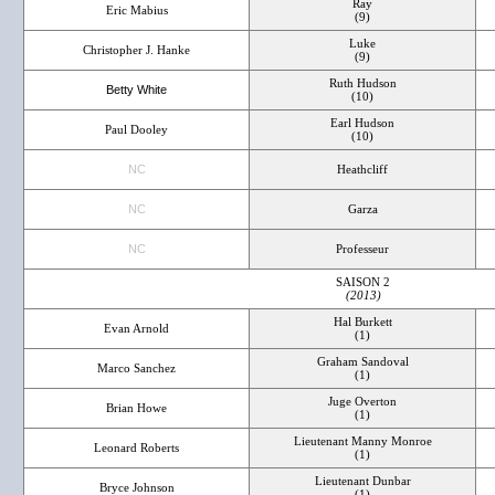
Ray
Eric Mabius
(9)
Luke
Christopher J. Hanke
(9)
Ruth Hudson
Betty White
(10)
Earl Hudson
Paul Dooley
(10)
NC
Heathcliff
NC
Garza
NC
Professeur
SAISON 2
(2013)
Hal Burkett
Evan Arnold
(1)
Graham Sandoval
Marco Sanchez
(1)
Juge Overton
Brian Howe
(1)
Lieutenant Manny Monroe
Leonard Roberts
(1)
Lieutenant Dunbar
Bryce Johnson
(1)