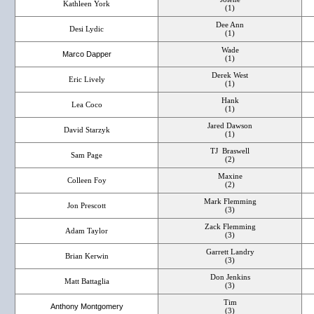
Kathleen York
(1)
Dee Ann
Desi Lydic
(1)
Wade
Marco Dapper
(1)
Derek West
Eric Lively
(1)
Hank
Lea Coco
(1)
Jared Dawson
David Starzyk
(1)
TJ Braswell
Sam Page
(2)
Maxine
Colleen Foy
(2)
Mark Flemming
Jon Prescott
(3)
Zack Flemming
Adam Taylor
(3)
Garrett Landry
Brian Kerwin
(3)
Don Jenkins
Matt Battaglia
(3)
Tim
Anthony Montgomery
(3)