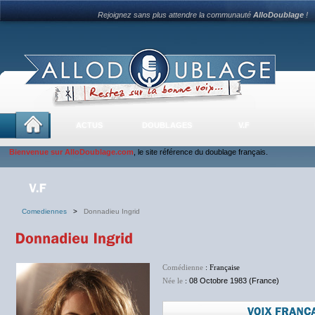
Rejoignez sans plus attendre la communauté
AlloDoublage
!
ACTUS
DOUBLAGES
V.F
Bienvenue sur AlloDoublage.com
, le site référence du doublage français.
Comediennes
>
Donnadieu Ingrid
Comédienne
: Française
Née le
:
08 Octobre 1983 (France)