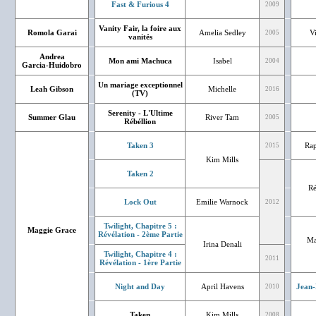
Fast & Furious 4
2009
Vanity Fair, la foire aux
Romola Garai
Amelia Sedley
V
2005
vanités
Andrea
Mon ami Machuca
Isabel
2004
Garcia-Huidobro
Un mariage exceptionnel
Leah Gibson
Michelle
2016
(TV)
Serenity - L'Ultime
Summer Glau
River Tam
2005
Rébéllion
Taken 3
Rap
2015
Kim Mills
Taken 2
Ré
Lock Out
Emilie Warnock
2012
Twilight, Chapitre 5 :
Maggie Grace
Révélation - 2ème Partie
Ma
Irina Denali
Twilight, Chapitre 4 :
2011
Révélation - 1ère Partie
Night and Day
April Havens
Jean-
2010
Taken
Kim Mills
2008