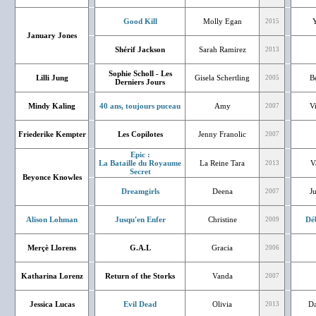
Good Kill
Molly Egan
2015
January Jones
Shérif Jackson
Sarah Ramirez
2013
Sophie Scholl - Les
Lilli Jung
Gisela Schertling
Bé
2005
Derniers Jours
Mindy Kaling
40 ans, toujours puceau
Amy
V
2007
Friederike Kempter
Les Copilotes
Jenny Franolic
2007
Epic :
La Bataille du Royaume
La Reine Tara
V
2013
Secret
Beyonce Knowles
Dreamgirls
Deena
J
2007
Alison Lohman
Jusqu'en Enfer
Christine
Dé
2009
Merçè Llorens
G.A.L
Gracia
2006
Katharina Lorenz
Return of the Storks
Vanda
2007
Jessica Lucas
Evil Dead
Olivia
Da
2013