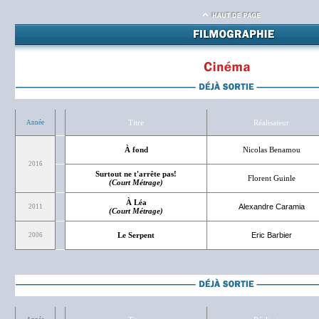
Titre
Réalisateur
Année
À fond
Nicolas Benamou
2016
Surtout ne t'arrête pas!
Florent Guinle
(Court Métrage)
À Léa
Alexandre Caramia
2011
(Court Métrage)
Le Serpent
Eric Barbier
2006