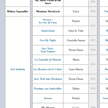
My Sister's Kids in the
2002
Snow
Melissa Sagemiller
Monsieur Woodcock
Tracy
Vin
2005
Avatar :
Neytiri
G
la voix de l'eau
2022
Amsterdam
Irma St. Clair
H
Live By Night
Graciella Suarez
Bé
2017
Star Trek :
Nyota Uhura
H
2016
Sans Limites
La Légende de Manolo
Maria
V
2014
Zoë
Saldaña
Les Brasiers de la Colère
Lena Warren
Da
Star Trek Into Darkness
Nyota Uhura
Ju
2013
Panique aux funérailles
Elaine
B
2010
Avatar
Neytiri
Jean
The Skeptic
Cassie
2009