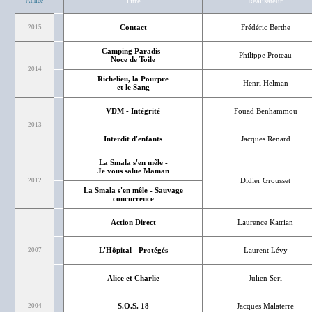
Titre
Réalisateur
Année
Contact
Frédéric Berthe
2015
Camping Paradis -
Philippe Proteau
Noce de Toile
2014
Richelieu, la Pourpre
Henri Helman
et le Sang
VDM - Intégrité
Fouad Benhammou
2013
Interdit d'enfants
Jacques Renard
La Smala s'en mêle -
Je vous salue Maman
Didier Grousset
2012
La Smala s'en mêle - Sauvage
concurrence
Action Direct
Laurence Katrian
L'Hôpital - Protégés
Laurent Lévy
2007
Alice et Charlie
Julien Seri
S.O.S. 18
Jacques Malaterre
2004