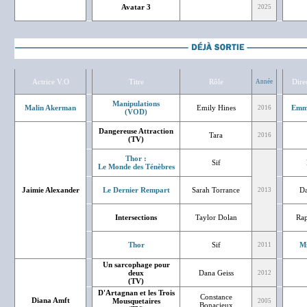
Avatar 3
2025
Actrice V.O
Titre
Rôle
Dire
Année
Manipulations
Malin Akerman
Emily Hines
Emm
2016
(VOD)
Dangereuse Attraction
Tara
2016
(TV)
Thor :
Sif
Le Monde des Ténèbres
Jaimie Alexander
Le Dernier Rempart
Sarah Torrance
Da
2013
Intersections
Taylor Dolan
Rap
Thor
Sif
Mi
2011
Un sarcophage pour
deux
Dana Geiss
2012
(TV)
D'Artagnan et les Trois
Constance
Diana Amft
Mousquetaires
2005
Bonacieux