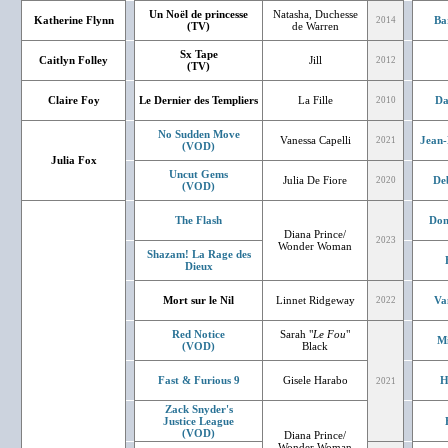
Un Noël de princesse
Natasha, Duchesse
Katherine Flynn
Ba
2014
(TV)
de Warren
Sx Tape
Caitlyn Folley
Jill
2012
(TV)
Claire Foy
Le Dernier des Templiers
La Fille
Da
2010
No Sudden Move
Vanessa Capelli
Jean-
2021
(VOD)
Julia Fox
Uncut Gems
Julia De Fiore
De
2020
(VOD)
The Flash
Don
Diana Prince/
2023
Wonder Woman
Shazam! La Rage des
Dieux
Mort sur le Nil
Linnet Ridgeway
Va
2022
Red Notice
Sarah "
Le Fou
"
Mi
(VOD)
Black
Fast & Furious 9
Gisele Harabo
H
2021
Zack Snyder's
Justice League
(VOD)
Diana Prince/
Wonder Woman