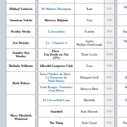
Ma
Dilshad Vadsaria
30 Minutes Maximum
Kate
2011
Anemone Valcke
Moscow, Belgium
Vera
2008
Perdita Weeks
Catacombes
Scarlett
Nat
2014
Audra
Ma
Jess Weixler
Ça - Chapitre 2
2019
Phillips-Denbrough
Elvis -
Jennifer Rae
Une Etoile est Née
Dixie Locke
20005
Westley
(TV)
Malinda Williams
Idlewild Gangsters Club
Zora
2006
Dans l'Ombre de Mary -
La Promesse de
Margaret Goff
H
2014
Walt Disney
Ruth Wilson
Lone Ranger, Naissance
J
Rebecca Reid
2013
d'un Héros
10 Cloverfield Lane
Michelle
V
2016
Smashed
Kate Hannah
2013
Mary Elizabeth
Winstead
The Thing
Kate Lloyd
Nat
2011