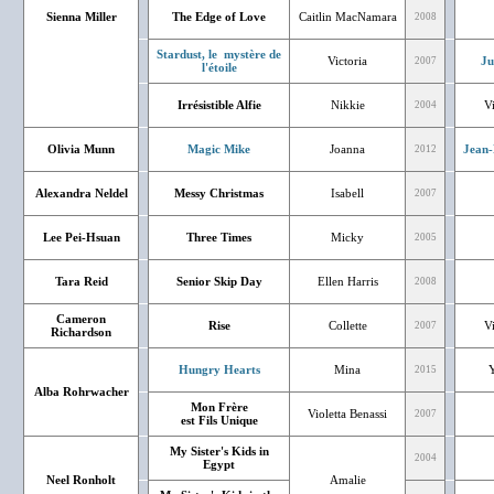
Sienna Miller
The Edge of Love
Caitlin MacNamara
2008
Stardust, le mystère de
Victoria
Ju
2007
l'étoile
Irrésistible Alfie
Nikkie
V
2004
Olivia Munn
Magic Mike
Joanna
Jean-
2012
Alexandra Neldel
Messy Christmas
Isabell
2007
Lee Pei-Hsuan
Three Times
Micky
2005
Tara Reid
Senior Skip Day
Ellen Harris
2008
Cameron
Rise
Collette
V
2007
Richardson
Hungry Hearts
Mina
2015
Alba Rohrwacher
Mon Frère
Violetta Benassi
2007
est Fils Unique
My Sister's Kids in
2004
Egypt
Neel Ronholt
Amalie