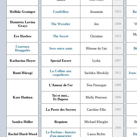
Hollida Grainger
Cendrillon
Anastasie
Ba
2015
Donnetta Lavina
The Wrestler
Jen
V
2009
Grays
Ma
Eve Harlow
The Secret
Christine
2012
Courtney
Sexe entre amis
Hôtesse de l'air
Bé
2011
Henggeler
Katharina Heyer
Special Escort
Lydia
2007
La Colline aux
Rumi Hiiragi
Sachiko Hirokôji
Jean-
2011
coquelicots
L'Amour de l'or
Tess Finnegan
2008
Toi et moi...
Kate Hudson
Molly Peterson
2006
Et Dupree
La Porte des Secrets
Caroline Ellis
2005
Sandra Hüller
Requiem
Michael Klingler
Bé
2006
Le Parfum : histoire
Rachel Hurd-Wood
Laura Richis
Da
d'un meurtrier