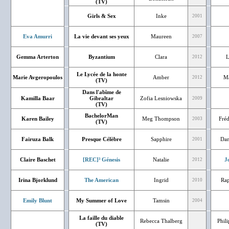
(TV)
Girls & Sex
Inke
2001
Eva Amurri
La vie devant ses yeux
Maureen
2007
Gemma Arterton
Byzantium
Clara
L
2012
Le Lycée de la honte
Marie Avgeropoulos
Amber
Ma
2012
(TV)
Dans l'abîme de
Kamilla Baar
Gibraltar
Zofia Lesniowska
2009
(TV)
BachelorMan
Karen Bailey
Meg Thompson
Fréd
2003
(TV)
Fairuza Balk
Presque Célèbre
Sapphire
Dan
2001
Claire Baschet
[REC]³ Génesis
Natalie
J
2012
Irina Bjorklund
The American
Ingrid
Rap
2010
Emily Blunt
My Summer of Love
Tamsin
2004
La faille du diable
Rebecca Thalberg
Phil
(TV)