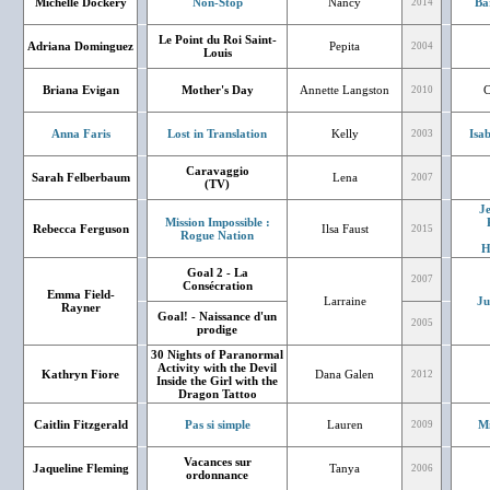
Michelle Dockery
Non-Stop
Nancy
Ba
2014
Le Point du Roi Saint-
Adriana Dominguez
Pepita
2004
Louis
Briana Evigan
Mother's Day
Annette Langston
C
2010
Anna Faris
Lost in Translation
Kelly
Isa
2003
Caravaggio
Sarah Felberbaum
Lena
2007
(TV)
J
Mission Impossible :
Rebecca Ferguson
Ilsa Faust
2015
Rogue Nation
H
Goal 2 - La
2007
Consécration
Emma Field-
Larraine
Ju
Rayner
Goal! - Naissance d'un
2005
prodige
30 Nights of Paranormal
Activity with the Devil
Kathryn Fiore
Dana Galen
2012
Inside the Girl with the
Dragon Tattoo
Caitlin Fitzgerald
Pas si simple
Lauren
Mi
2009
Vacances sur
Jaqueline Fleming
Tanya
2006
ordonnance