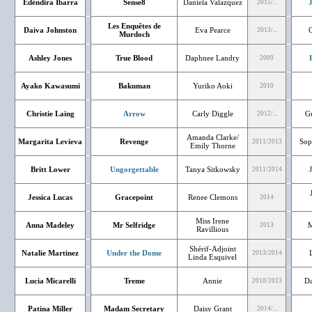
Edéndira Ibarra
Sense8
Daniela Valazquez
J
2015/...
Les Enquêtes de
Daiva Johnston
Eva Pearce
C
2013/...
Murdoch
Ashley Jones
True Blood
Daphnee Landry
2009
Ayako Kawasumi
Bakuman
Yuriko Aoki
2010
Christie Laing
Arrow
Carly Diggle
Gu
2012/...
Amanda Clarke/
Margarita Levieva
Revenge
Sop
2011/2013
Emily Thorne
Britt Lower
Ungorgettable
Tanya Sitkowsky
J
2011/2014
Jessica Lucas
Gracepoint
Renee Clemons
2014
Miss Irene
Anna Madeley
Mr Selfridge
M
2013
Ravillious
Shérif-Adjoint
Natalie Martinez
Under the Dome
2013/2014
Linda Esquivel
Lucia Micarelli
Treme
Annie
Da
2010/2013
Patina Miller
Madam Secretary
Daisy Grant
2014/...