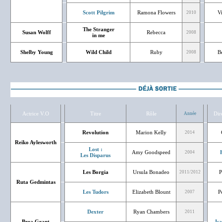
Scott Pilgrim
Ramona Flowers
V
2010
The Stranger
Susan Wolff
Rebecca
2008
in me
Shelby Young
Wild Child
Ruby
Bé
2008
Actrice V.O
Titre
Rôle
Dir
Année
Revolution
Marion Kelly
2014
Reiko Aylesworth
Lost :
Amy Goodspeed
2004
Les Disparus
Les Borgia
Ursula Bonadeo
P
2011/2012
Ruta Gedmintas
Les Tudors
Elizabeth Blount
P
2007
Dexter
Ryan Chambers
2011
Brea Grant
Is