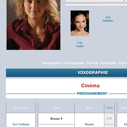
Zoë
Saldaña
Gal
Gadot
Voxographie
-
Filmographie
-
Théatre
-
Formation
-
Inter
Actrice V.O
Titre
Rôle
Dire
Année
Avatar 4
2028
Zoë Saldaña
Neytiri
G