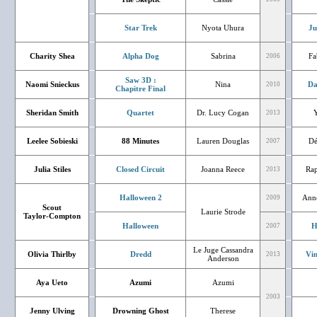
Star Trek
Nyota Uhura
Ju
Charity Shea
Alpha Dog
Sabrina
Fa
2006
Saw 3D :
Naomi Snieckus
Nina
Da
2010
Chapitre Final
Sheridan Smith
Quartet
Dr. Lucy Cogan
2013
Leelee Sobieski
88 Minutes
Lauren Douglas
Dé
2007
Julia Stiles
Closed Circuit
Joanna Reece
Rap
2013
Halloween 2
Anne
2009
Scout
Laurie Strode
Taylor-Compton
Halloween
H
2007
Le Juge Cassandra
Olivia Thirlby
Dredd
Vin
2013
Anderson
Aya Ueto
Azumi
Azumi
2003
Jenny Ulving
Drowning Ghost
Therese