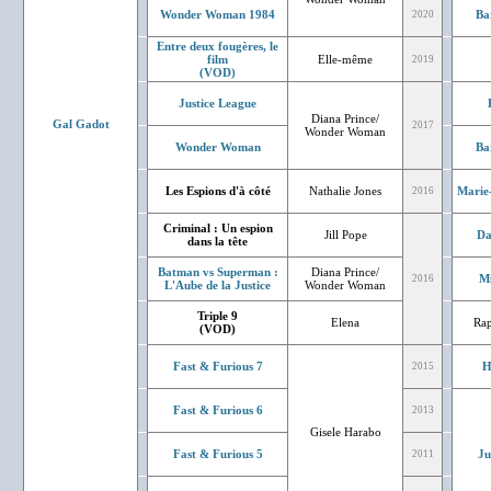
Wonder Woman 1984
Ba
2020
Entre deux fougères, le
film
Elle-même
2019
(VOD)
Justice League
Diana Prince/
Gal Gadot
2017
Wonder Woman
Wonder Woman
Ba
Les Espions d'à côté
Nathalie Jones
Marie
2016
Criminal : Un espion
Jill Pope
Da
dans la tête
Batman vs Superman :
Diana Prince/
Mi
2016
L'Aube de la Justice
Wonder Woman
Triple 9
Elena
Rap
(VOD)
Fast & Furious 7
H
2015
Fast & Furious 6
2013
Gisele Harabo
Fast & Furious 5
Ju
2011