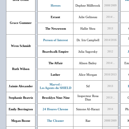
Heroes
Dephne Millbrook
2008/2009
Extant
Julie Gelineau
2014/...
Grace Gummer
The Newsroom
Hallie Shea
2013
Person of Interest
Dr. Iris Campbell
2014/2016
Wren Schmidt
Boardwalk Empire
Julia Sagorsky
J
2012
The Affair
Alison Bailey
Em
2014/...
Ruth Wilson
Luther
Alice Morgan
2010/2013
Marvel :
Jaimie Alexander
Sif
2013
Les Agents du SHIELD
Inspecteur Rosa
Stephanie Beatriz
Brooklyn Nine-Nine
C
2013/...
Diaz
Emily Berrington
24 Heures Chrono
Simone Al-Harazi
Ph
2014
Megan Boone
The Cleaner
Rae
K
2008/2009