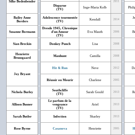
Silke Bodenbender
2011
Disparue
Inge-Maria Kolb
Phil
(TV)
Bailey Anne
Adolescence tourmentée
J
Kendall
2014
Borders
(TV)
Dresde 1945, Chronique
Susanne Bormann
d'un Amour
Eva Mauth
Bé
2006
(TV)
Sian Breckin
Donkey Punch
Lisa
2008
Henriette
Manhunt
Camilla
2008
Bruusgaard
Hit & Run
Neve
Da
2012
Joy Bryant
Réussir ou Mourir
Charlene
2005
Southcliffe
Nichola Burley
Sarah Gould
R
2013
(TV)
Le parfum de la
Allison Busner
vengeance
Ariel
2013
(TV)
Sarah Butler
Infection
Sharley
2013
Rose Byrne
Casanova
Henriette
H
2005