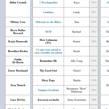
Abbie Cornish
7 Psychopathes
Kaya
J
2013
Limitless
Lindy
2011
Tiffany Coty
Welcome to the Rileys
Tara
J
2010
Bryce Dallas
50/50
Rachael
Da
2011
Howard
Herr Lehmann
Katja Danowski
Katrin
Ré
2003
(TV)
Ce qui vous attend si
Brooklyn Decker
Skyler
Da
vous attendez un enfant
Emilie
Remember Me
Ally Craig
Nat
2010
De Ravin
Zooey Deschanel
The Good Girl
Cheryl
J
2002
Dirty Papy
Shadia
2016
Zoey Deutch
Da
Rosemarie
"Rose"
Vampire Academy
2014
Hathaway
Lucy DeVito
Escroc(s) en herbe
Anne Greenstein
2009