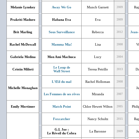
Melanie Lynskey
Away We Go
Munch Garnett
Rap
2009
Prakriti Maduro
Habana Eva
Eva
2009
Brit Marling
Sous Surveillance
Rebecca
Jean-
2012
Rachel McDowall
Mamma Mia!
Lisa
V
2008
Gabriela Medina
Mon Ami Machuca
Lucy
2004
Le Loup de
Cristin Milioti
Teresa Petrillo
Da
2013
Wall Street
L'Œil du mal
Rachel Holloman
2008
Michelle Monaghan
J
Les Femmes de ses rêves
Miranda
2007
Emily Mortimer
Match Point
Chloe Hewett Wilton
Phil
2005
Foxcatcher
Nancy Schultz
Rap
2015
G.I. Joe :
La Baronne
J
2009
Le Réveil du Cobra