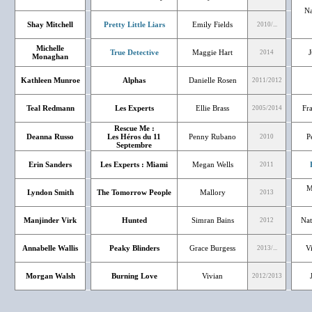
Na
Shay Mitchell
Pretty Little Liars
Emily Fields
2010/...
Michelle
True Detective
Maggie Hart
J
2014
Monaghan
Kathleen Munroe
Alphas
Danielle Rosen
2011/2012
Teal Redmann
Les Experts
Ellie Brass
Fr
2005/2014
Rescue Me :
Deanna Russo
Les Héros du 11
Penny Rubano
P
2010
Septembre
Erin Sanders
Les Experts : Miami
Megan Wells
2011
M
Lyndon Smith
The Tomorrow People
Mallory
2013
Manjinder Virk
Hunted
Simran Bains
Nat
2012
Annabelle Wallis
Peaky Blinders
Grace Burgess
V
2013/...
Morgan Walsh
Burning Love
Vivian
2012/2013