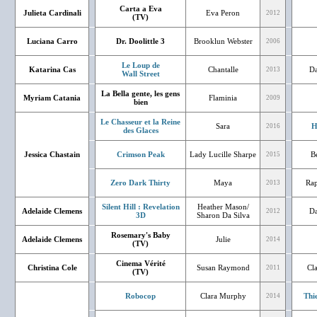
Carta a Eva
Julieta Cardinali
Eva Peron
2012
(TV)
Luciana Carro
Dr. Doolittle 3
Brooklun Webster
2006
Le Loup de
Katarina Cas
Chantalle
Da
2013
Wall Street
La Bella gente, les gens
Myriam Catania
Flaminia
2009
bien
Le Chasseur et la Reine
Sara
H
2016
des Glaces
Jessica Chastain
Crimson Peak
Lady Lucille Sharpe
Bé
2015
Zero Dark Thirty
Maya
Rap
2013
Silent Hill : Revelation
Heather Mason/
Adelaide Clemens
Da
2012
3D
Sharon Da Silva
Rosemary's Baby
Adelaide Clemens
Julie
2014
(TV)
Cinema Vérité
Christina Cole
Susan Raymond
Cl
2011
(TV)
Robocop
Clara Murphy
Thi
2014