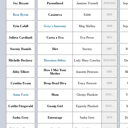
Joy Bryant
Parenthood
Jasmine Trussell
Sop
2010/2015
Rose Byrne
Casanova
Edith
2005
Erin Cahill
Grey's Anatomy
Meg Shelley
Sop
2009
Julieta Cardinali
Carta a Eva
Eva Peron
2012
Stormy Daniels
Dirt
Stormy
P
2007
Michelle Dockery
Downton Abbey
Lady Mary Crawley
Do
2010/2015
How I Met Your
Abby Elliott
Jeanette Peterson
Bl
2005
Mother
Cynthia Evans
Drop Dead Diva
Tracy Prescott
2009
Anna Faris
Mom
Christy Plunkett
V
2013/...
Caitlin Fitzgerald
Gossip Girl
Epperly Plunkett
M
2013/...
Sasha Grey
Entourage
Sasha Grey
Da
2010