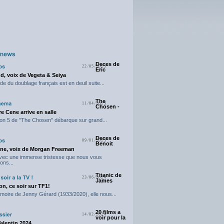
Deces de
22/05/2025
Eric
d, voix de Vegeta & Seiya
e du doublage français est en deuil suite...
The
11/04/2025
Chosen -
e Cene arrive en salle
on 5 de "The Chosen" débarque sur grand...
Deces de
09/01/2025
Benoit
ne, voix de Morgan Freeman
avec une immense tristesse que nous vous
ons...
Titanic de
23/06/2024
James
n, ce soir sur TF1!
moire de Jenny Gérard (1933/2020), elle nous...
20 films a
14/02/2024
voir pour la
Valentin 2024