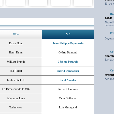
En ce j
2024!
Toute l
heureus
Rôle
V.F
Joyeux 
Ethan Hunt
Jean-Philippe Puymartin
Benji Dunn
Cédric Dumond
chambr
À la mé
William Brandt
Jérôme Pauwels
Ilsa Faust
Ingrid Donnadieu
revien
À la mé
Luther Stickell
Saïd Amadis
Le Directeur de la CIA
Bernard Lanneau
Salomone Lane
Yann Guillemot
Technicien
Loïc Guingand