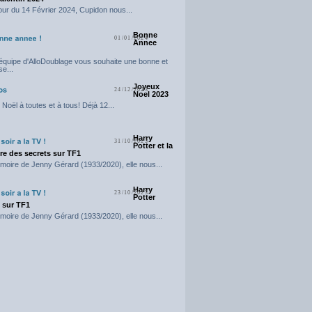
our du 14 Février 2024, Cupidon nous...
Bonne
01/01/2024
Annee
'équipe d'AlloDoublage vous souhaite une bonne et
e...
Joyeux
24/12/2023
Noel 2023
Noël à toutes et à tous! Déjà 12...
Harry
31/10/2023
Potter et la
e des secrets sur TF1
moire de Jenny Gérard (1933/2020), elle nous...
Harry
23/10/2023
Potter
t sur TF1
moire de Jenny Gérard (1933/2020), elle nous...