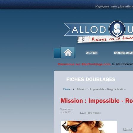
Rejoignez sans plus atte
ACTUS
DOUBLAGE
Bienvenue sur AlloDoublage.com
, le site référe
Films
>
Mission : Impossible - Rogue Nation
Votre avis
sur la VF :
3.1
/5 (369 notes)
Réalisé