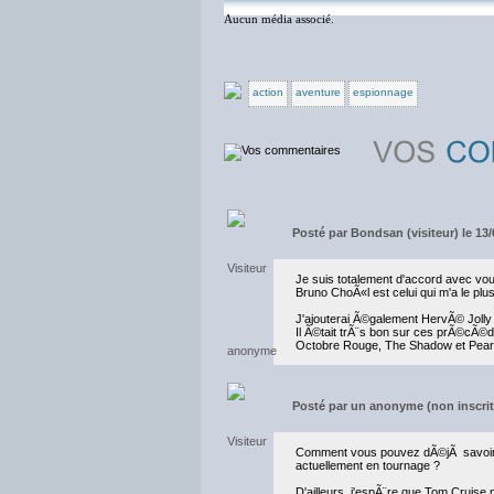
Aucun média associé.
action
aventure
espionnage
Posté par
Bondsan (visiteur) le 13/
Je suis totalement d'accord avec vou
Bruno ChoÃ«l est celui qui m'a le plu
J'ajouterai Ã©galement HervÃ© Jolly 
Il Ã©tait trÃ¨s bon sur ces prÃ©cÃ©d
Octobre Rouge, The Shadow et Pearl
Posté par
un anonyme (non inscrit)
Comment vous pouvez dÃ©jÃ savoir qu
actuellement en tournage ?
D'ailleurs, j'espÃ¨re que Tom Cruise 