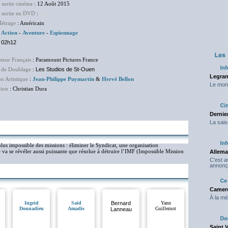
 sortie cinéma
: 12 Août 2015
e sortie en DVD
:
NC
étrage
: Américain
:
Action
-
Aventure
-
Espionnage
:
02h12
uteur Français
: Paramount Pictures France
 de Doublage
:
Les Studios de St-Ouen
Legran
on Artistique
:
Jean-Philippe Puymartin
&
Hervé Bellon
Le mond
tion
: Christian Dura
Dernier
La sais
lus impossible des missions : éliminer le Syndicat, une organisation
re va se révéler aussi puissante que résolue à détruire l’IMF (Impossible Mission
Allema
C'est 
annonç
Camero
À la mé
Ingrid
Saïd
Bernard
Yann
Donnadieu
Amadis
Guillemot
Lanneau
Saint 