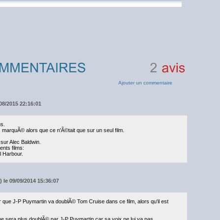
2
avis
Ajouter un commentaire
08/2015 22:16:01
s.
s marquÃ© alors que ce n'Ã©tait que sur un seul film.
sur Alec Baldwin.
ents films:
 Harbour.
 le 09/09/2014 15:36:07
e J-P Puymartin va doublÃ© Tom Cruise dans ce film, alors qu'il est
ne sera plus doublÃ© par J-P Puymartin car sa voix ne lui va pas.