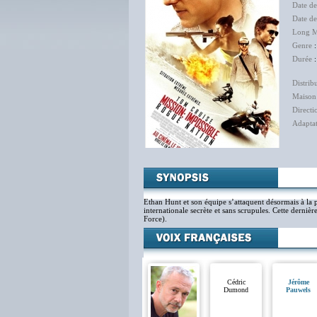
Date de
Date d
Long M
Genre
Durée
Distrib
Maison
Directi
Adapta
Ethan Hunt et son équipe s’attaquent désormais à la p
internationale secrète et sans scrupules. Cette derniè
Force).
Cédric
Jérôme
Dumond
Pauwels