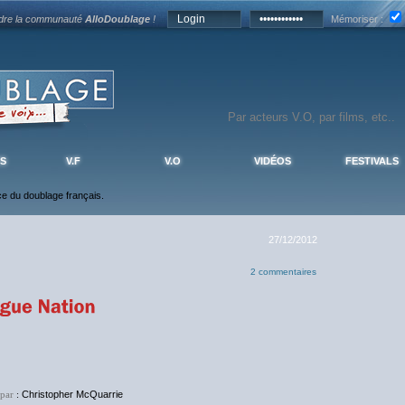
ndre la communauté
AlloDoublage
!
Mémoriser :
S
V.F
V.O
VIDÉOS
FESTIVALS
nce du doublage français.
27/12/2012
2 commentaires
 par
:
Christopher McQuarrie