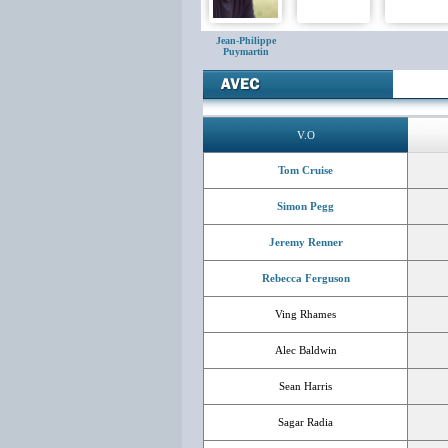
Jean-Philippe
Puymartin
V.O
Tom Cruise
Simon Pegg
Jeremy Renner
Rebecca Ferguson
Ving Rhames
Alec Baldwin
Sean Harris
Sagar Radia