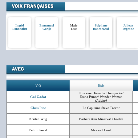
Ingrid
Emmanuel
Marie
Stéphane
Juliette
Donnadieu
Garijo
Diot
Ronchewski
Degenne
V.O
Rôle
Princesse Diana de Themyscira/
Gal Gadot
Diana Prince/ Wonder Woman
(Adulte)
Chris Pine
Le Capitaine Steve Trevor
Kristen Wiig
Barbara Ann Minerva/ Cheetah
Pedro Pascal
Maxwell Lord