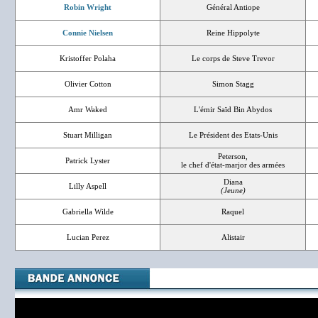
Robin Wright
Général Antiope
Connie Nielsen
Reine Hippolyte
Kristoffer Polaha
Le corps de Steve Trevor
Olivier Cotton
Simon Stagg
Amr Waked
L'émir Saïd Bin Abydos
Stuart Milligan
Le Président des Etats-Unis
Peterson,
Patrick Lyster
le chef d'état-marjor des armées
Diana
Lilly Aspell
(Jeune)
Gabriella Wilde
Raquel
Lucian Perez
Alistair