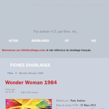
Rejoignez sans plus attendre la communauté
AlloDoublage
!
ACTUS
DOUBLAGES
V.F
V.O
Bienvenue sur AlloDoublage.com
, le site référence du doublage français.
Films
>
Wonder Woman 1984
Votre avis
sur la VF :
2.6
/5 (164 notes)
Réalisé par
: Patty Jenkins
Date de sortie VOD
: 31 Mars 2021