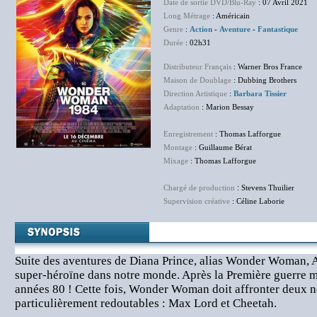
Date de sortie DVD/Blu-Ray
: 07 Avril 2021
Long Métrage
: Américain
Genre
:
Action
-
Aventure
-
Fantastique
Durée
: 02h31
Distributeur Français
: Warner Bros France
Maison de Doublage
: Dubbing Brothers
Direction Artistique
:
Barbara Tissier
Adaptation
: Marion Bessay
Enregistrement
: Thomas Lafforgue
Montage
: Guillaume Bérat
Mixage
: Thomas Lafforgue
Chargé de production
:
Stevens Thuilier
Supervision créative
: Céline Laborie
Suite des aventures de Diana Prince, alias Wonder Woman
super-héroïne dans notre monde. Après la Première guerre mo
années 80 ! Cette fois, Wonder Woman doit affronter deux 
particulièrement redoutables : Max Lord et Cheetah.