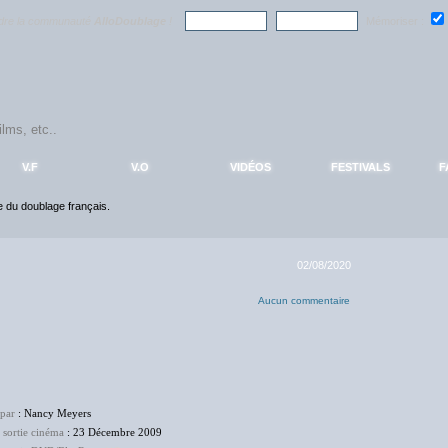
ndre la communauté
AlloDoublage
!
Mémoriser :
V.F
V.O
VIDÉOS
FESTIVALS
F
ce du doublage français.
02/08/2020
Aucun commentaire
 par
: Nancy Meyers
 sortie cinéma
: 23 Décembre 2009