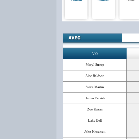
V.O
Meryl Streep
Alec Baldwin
Steve Martin
Hunter Parrish
Zoe Kazan
Lake Bell
John Krasinski