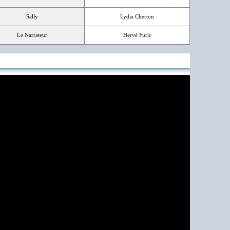
Sally
Lydia Cherton
Le Narrateur
Hervé Furic