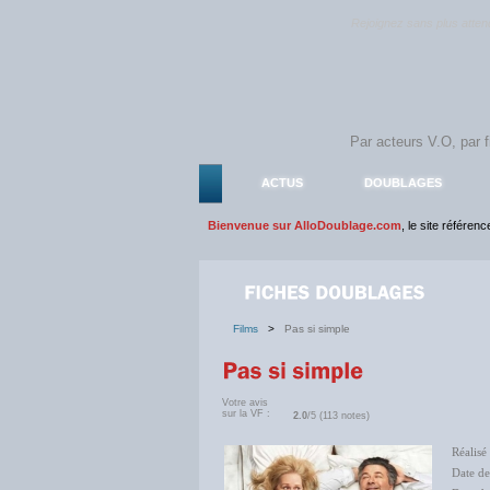
Rejoignez sans plus atte
ACTUS
DOUBLAGES
Bienvenue sur AlloDoublage.com
, le site référen
Films
>
Pas si simple
Votre avis
sur la VF :
2.0
/5 (113 notes)
Réalisé
Date de