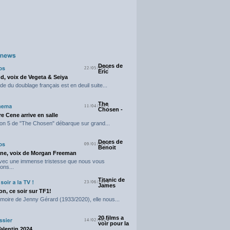
Deces de
22/05/2025
Eric
d, voix de Vegeta & Seiya
e du doublage français est en deuil suite...
The
11/04/2025
Chosen -
e Cene arrive en salle
on 5 de "The Chosen" débarque sur grand...
Deces de
09/01/2025
Benoit
ne, voix de Morgan Freeman
avec une immense tristesse que nous vous
ons...
Titanic de
23/06/2024
James
n, ce soir sur TF1!
moire de Jenny Gérard (1933/2020), elle nous...
20 films a
14/02/2024
voir pour la
Valentin 2024