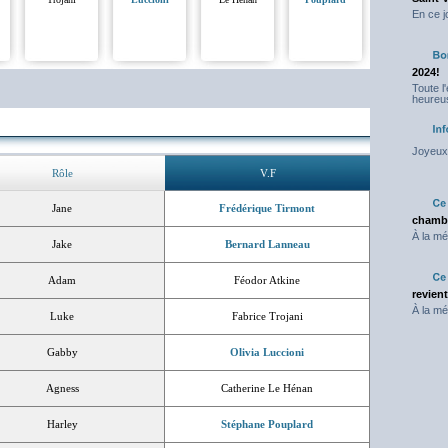
En ce j
2024!
Toute l
heureus
Joyeux 
Rôle
V.F
Jane
Frédérique Tirmont
chambr
À la mé
Jake
Bernard Lanneau
Adam
Féodor Atkine
revien
À la mé
Luke
Fabrice Trojani
Gabby
Olivia Luccioni
Agness
Catherine Le Hénan
Harley
Stéphane Pouplard