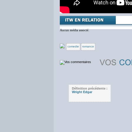
Aucun média associé.
comedie
romance
Définition précédente :
Wright Edgar