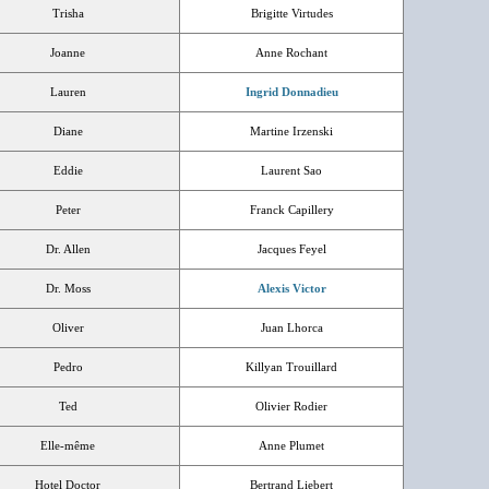
Trisha
Brigitte Virtudes
Joanne
Anne Rochant
Lauren
Ingrid Donnadieu
Diane
Martine Irzenski
Eddie
Laurent Sao
Peter
Franck Capillery
Dr. Allen
Jacques Feyel
Dr. Moss
Alexis Victor
Oliver
Juan Lhorca
Pedro
Killyan Trouillard
Ted
Olivier Rodier
Elle-même
Anne Plumet
Hotel Doctor
Bertrand Liebert