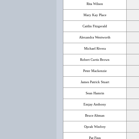
Rita Wilson
Mary Kay Place
Caitlin Fitzgerald
Alexandra Wentworth
Michael Rivera
Robert Curtis Brown
Peter Mackenzie
James Patrick Stuart
Sean Hamrin
Emjay Anthony
Bruce Altman
Oprah Winfrey
Pat Finn