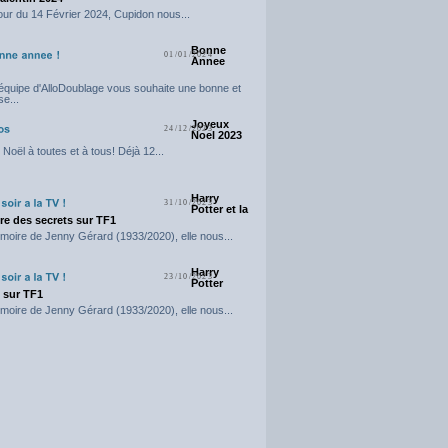
our du 14 Février 2024, Cupidon nous...
Bonne
01/01/2024
Annee
'équipe d'AlloDoublage vous souhaite une bonne et
e...
Joyeux
24/12/2023
Noel 2023
Noël à toutes et à tous! Déjà 12...
Harry
31/10/2023
Potter et la
e des secrets sur TF1
moire de Jenny Gérard (1933/2020), elle nous...
Harry
23/10/2023
Potter
t sur TF1
moire de Jenny Gérard (1933/2020), elle nous...