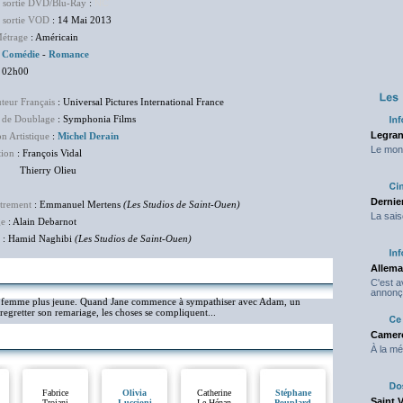
e sortie DVD/Blu-Ray
:
NC
e sortie VOD
: 14 Mai 2013
étrage
: Américain
:
Comédie
-
Romance
 02h00
uteur Français
: Universal Pictures International France
 de Doublage
: Symphonia Films
Legran
on Artistique
:
Michel Derain
Le mond
tion
: François Vidal
erry Olieu
Dernier
trement
: Emmanuel Mertens
(Les Studios de Saint-Ouen)
La sais
ge
: Alain Debarnot
: Hamid Naghibi
(Les Studios de Saint-Ouen)
Allema
C'est 
annonç
 une femme plus jeune. Quand Jane commence à sympathiser avec Adam, un
à regretter son remariage, les choses se compliquent...
Camero
À la mé
Fabrice
Olivia
Catherine
Stéphane
Saint 
Trojani
Luccioni
Le Hénan
Pouplard