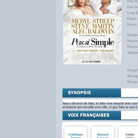
Date d
Date d
Long M
Genre
Durée
:
Distrib
Maison
Directi
Adapta
Thi
Enregis
Monta
Mixage
Jane a divorcé de Jake, et Jake s'est remarié avec
architecte qui travaille avec elle, et que Jake se met 
Frédérique
Bernard
Féodor
Tirmont
Lanneau
Atkine