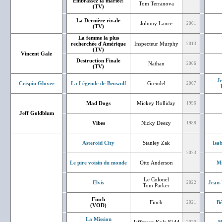
Embrassez la mariée!
Tom Terranova
(TV)
La Dernière rivale
Johnny Lance
2001
(TV)
La femme la plus
recherchée d'Amérique
Inspecteur Murphy
2013
(TV)
Vincent Gale
Destruction Finale
Nathan
2006
(TV)
J
Crispin Glover
La Légende de Beowulf
Grendel
2007
Mad Dogs
Mickey Holliday
1996
Jeff Goldblum
Vibes
Nicky Deezy
1988
Asteroid City
Stanley Zak
Isa
2023
Le pire voisin du monde
Otto Anderson
Mi
Le Colonel
Elvis
Jean-
2022
Tom Parker
Finch
Finch
Bé
2021
(VOD)
La Mission