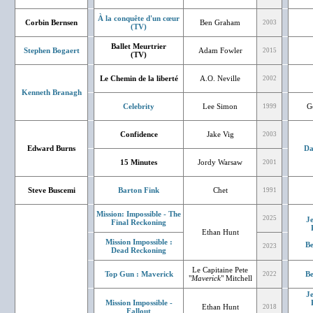
À la conquête d'un cœur
Corbin Bernsen
Ben Graham
2003
(TV)
Ballet Meurtrier
Stephen Bogaert
Adam Fowler
2015
(TV)
Le Chemin de la liberté
A.O. Neville
2002
Kenneth Branagh
Celebrity
Lee Simon
G
1999
Confidence
Jake Vig
2003
Edward Burns
Da
15 Minutes
Jordy Warsaw
2001
Steve Buscemi
Barton Fink
Chet
1991
Mission: Impossible - The
2025
J
Final Reckoning
Ethan Hunt
Mission Impossible :
Be
2023
Dead Reckoning
Le Capitaine Pete
Top Gun : Maverick
Be
2022
"
Maverick
" Mitchell
J
Mission Impossible -
Ethan Hunt
2018
Fallout