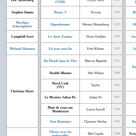
Eric Satterberg
LASD Tech
2021
(VOD)
Stephen Simms
Henry V
Scroop
Bé
1991
Matthias
Oppenheimer
Werner Heisenberg
Mi
2023
Schweighöfer
Campbell Scott
Le choix d'aimer
Victor Geddes
Jac
1991
Michael Shannon
Un jour sans fin
Fred Kleiser
J
1993
Du Plomb dans la Tête
Marcus Baptiste
2012
Da
Double Illusion
Wes Wilson
2009
Hard Cash
Taylor
2002
(TV)
Christian Slater
Le Mystère Julian Po
Julian Po
1997
Pluie de roses sur
Lewis Farrell
1996
Manhattan
True Romance
Clarence Worley
Da
1993
Flirter avec les
Mel Coplin
Phil
1996
embrouilles