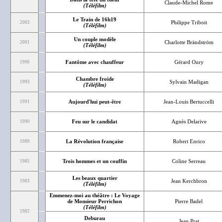
Claude-Michel Rome
(Téléfilm)
Le Train de 16h19
Philippe Triboit
2003
(Téléfilm)
Un couple modèle
Charlotte Brändström
2001
(Téléfilm)
Fantôme avec chauffeur
Gérard Oury
1996
Chambre froide
Sylvain Madigan
1993
(Téléfilm)
Aujourd'hui peut-être
Jean-Louis Bertuccelli
1991
Feu sur le candidat
Agnès Delarive
1990
La Révolution française
Robert Enrico
1989
Trois hommes et un couffin
Coline Serreau
1985
Les beaux quartier
Jean Kerchbron
1983
(Téléfilm)
Emmenez-moi au théâtre : Le Voyage
de Monsieur Perrichon
Pierre Badel
(Téléfilm)
1982
Deburau
Jean Prat