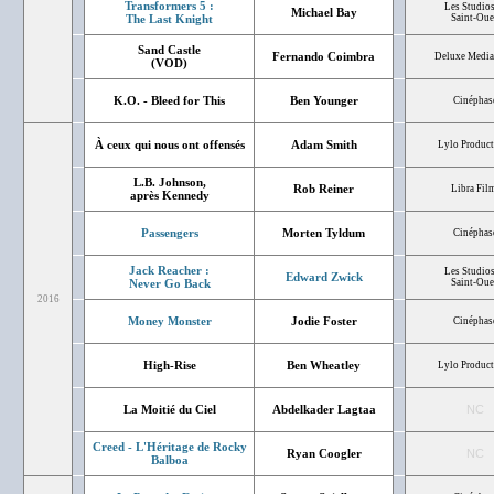
Transformers 5 :
Les Studios
Michael Bay
The Last Knight
Saint-Ou
Sand Castle
Fernando Coimbra
Deluxe Media 
(VOD)
K.O. - Bleed for This
Ben Younger
Cinéphas
À ceux qui nous ont offensés
Adam Smith
Lylo Product
L.B. Johnson,
Rob Reiner
Libra Fil
après Kennedy
Passengers
Morten Tyldum
Cinéphas
Jack Reacher :
Les Studios
Edward Zwick
Never Go Back
Saint-Ou
2016
Money Monster
Jodie Foster
Cinéphas
High-Rise
Ben Wheatley
Lylo Product
La Moitié du Ciel
Abdelkader Lagtaa
NC
Creed - L'Héritage de Rocky
Ryan Coogler
NC
Balboa