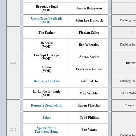
Braquage final
Jaume Balaguero
NC
(VOD)
Une affaire de détails
John Lee Hancock
Dubbing Bro
(VOD)
The Father
Florian Zeller
NC
Rebecca
Ben Wheatley
Dubbing Bro
(VOD)
Les Sept Chicago
Aaron Sorkin
(VOD)
2020
Hiventy
Ultras
Francesco Lettieri
(VOD)
Bad Boys for Life
Adil El Arbi
Dubbing Bro
La Loi de la jungle
Max Winkler
Deluxe Media 
(VOD)
Retour à Zombieland
Ruben Fleischer
Cinéphas
Joker
Todd Phillips
Spider-Man :
Jon Watts
2019
Far from Home
Dubbing Bro