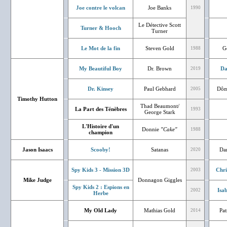
Joe contre le volcan
Joe Banks
1990
Le Détective Scott
Turner & Hooch
Turner
Le Mot de la fin
Steven Gold
G
1988
My Beautiful Boy
Dr. Brown
Da
2019
Dr. Kinsey
Paul Gebhard
Dôm
2005
Timothy Hutton
Thad Beaumont/
La Part des Ténèbres
1993
George Stark
L'Histoire d'un
Donnie
"Cake"
1988
champion
Jason Isaacs
Scooby!
Satanas
Dan
2020
Spy Kids 3 - Mission 3D
Chri
2003
Mike Judge
Donnagon Giggles
Spy Kids 2 : Espions en
Isa
2002
Herbe
My Old Lady
Mathias Gold
Pat
2014