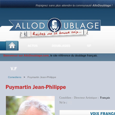
Rejoignez sans plus attendre la communauté
AlloDoublage
!
ACTUS
DOUBLAGES
V.F
Bienvenue sur AlloDoublage.com
, le site référence du doublage français.
Comediens
>
Puymartin Jean-Philippe
Comédien - Directeur Artistique
: Français
Né le
:
NC