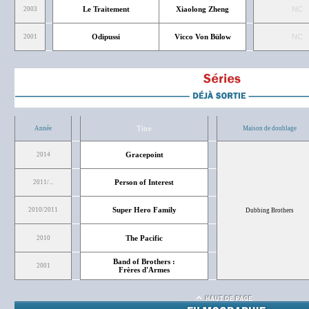
Le Traitement
Xiaolong Zheng
NC
2003
Odipussi
Vicco Von Bülow
NC
2001
Titre
Année
Maison de doublage
Gracepoint
2014
Person of Interest
2011/...
Super Hero Family
2010/2011
Dubbing Brothers
The Pacific
2010
Band of Brothers :
2001
Frères d'Armes