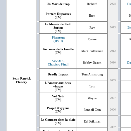
Un Mari de trop
Richard
Da
2008
Portées Disparues
Brett
B
(TV)
Le Manoir de Cold
Spring
Roy
Br
2013
(TV)
Phantom
Tyrtov
B
(DVD)
Au coeur de la famille
Mark Futterman
2012
(TV)
Saw 3D -
Bobby Dagen
Da
2010
Chapitre Final
Deadly Impact
Tom Armstrong
Sean Patrick
2009
Flanery
L'Amour aux deux
visages
Tom
(TV)
Vol Noir
Wayne
2007
(TV)
Projet Oxygène
Randall Cain
2006
(TV)
Le Couteau dans la plaie
Ed Baikman
(TV)
2002