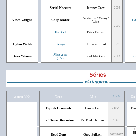
Serial Noceurs
Jeremy Grey
2005
Pendelton
"Penny"
Vince Vaughn
Coup Monté
Da
Wise
2000
The Cell
Peter Novak
Dylan Walsh
Congo
Dr. Peter Elliot
1995
Mise à nu
Dean Winters
Ned McGrath
C
2004
(TV)
Acteur V.O
Titre
Rôle
Dir
Année
Esprits Criminels
Darrin Call
Em
2005/...
La 13ème Dimension
Dr. Paul Thorson
2003
J
Bl
Dead Zone
Greg Stillson
2002/2007