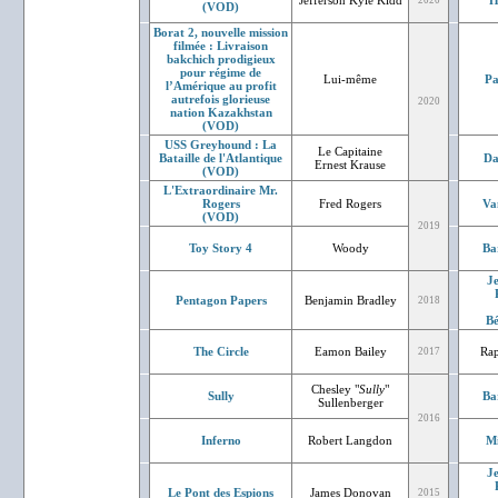
Jefferson Kyle Kidd
H
2020
(VOD)
Borat 2, nouvelle mission
filmée : Livraison
bakchich prodigieux
pour régime de
Lui-même
Pa
l’Amérique au profit
autrefois glorieuse
2020
nation Kazakhstan
(VOD)
USS Greyhound : La
Le Capitaine
Bataille de l'Atlantique
Da
Ernest Krause
(VOD)
L'Extraordinaire Mr.
Rogers
Fred Rogers
Va
(VOD)
2019
Toy Story 4
Woody
Ba
J
Pentagon Papers
Benjamin Bradley
2018
Bé
The Circle
Eamon Bailey
Rap
2017
Chesley "
Sully
"
Sully
Ba
Sullenberger
2016
Inferno
Robert Langdon
Mi
J
Le Pont des Espions
James Donovan
2015