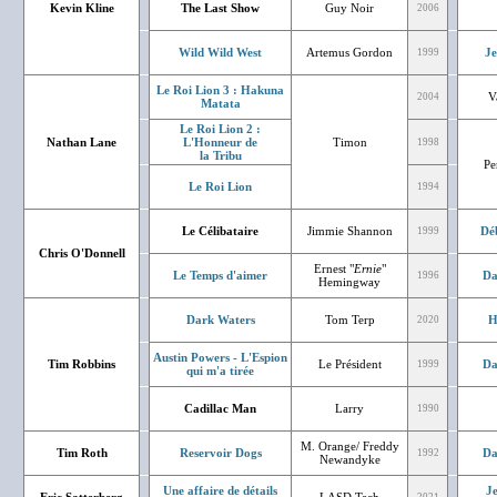
Kevin Kline
The Last Show
Guy Noir
2006
Wild Wild West
Artemus Gordon
J
1999
Le Roi Lion 3 : Hakuna
V
2004
Matata
Le Roi Lion 2 :
Nathan Lane
L'Honneur de
Timon
1998
la Tribu
Pe
Le Roi Lion
1994
Le Célibataire
Jimmie Shannon
Dé
1999
Chris O'Donnell
Ernest "
Ernie
"
Le Temps d'aimer
Da
1996
Hemingway
Dark Waters
Tom Terp
H
2020
Austin Powers - L'Espion
Tim Robbins
Le Président
Da
1999
qui m'a tirée
Cadillac Man
Larry
1990
M. Orange/ Freddy
Tim Roth
Reservoir Dogs
Da
1992
Newandyke
Une affaire de détails
J