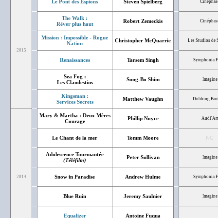
Le Pont des Espions
Steven Spielberg
Cinéphas
The Walk :
Robert Zemeckis
Cinéphas
Rêver plus haut
Mission : Impossible - Rogue
Christopher McQuarrie
Les Studios de 
Nation
2015
Renaissances
Tarsem Singh
Symphonia F
Sea Fog :
Sung-Bo Shim
Imagine
Les Clandestins
Kingsman :
Matthew Vaughn
Dubbing Bro
Services Secrets
Mary & Martha : Deux Mères
Phillip Noyce
Audi'Ar
Courage
Le Chant de la mer
Tomm Moore
NC
Adolescence Tourmantée
Peter Sullivan
Imagine
(Téléfilm)
Snow in Paradise
Andrew Hulme
2014
Symphonia F
Blue Ruin
Jeremy Saulnier
Imagine
Equalizer
Antoine Fuqua