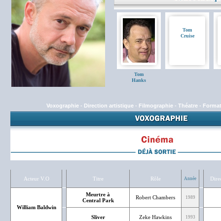
Tom
Cruise
Tom
Hanks
Voxographie
-
Direction artistique
-
Filmographie
-
Théatre
-
Format
Acteur V.O
Titre
Rôle
Dire
Année
Meurtre à
Robert Chambers
1989
Central Park
William Baldwin
Sliver
Zeke Hawkins
1993