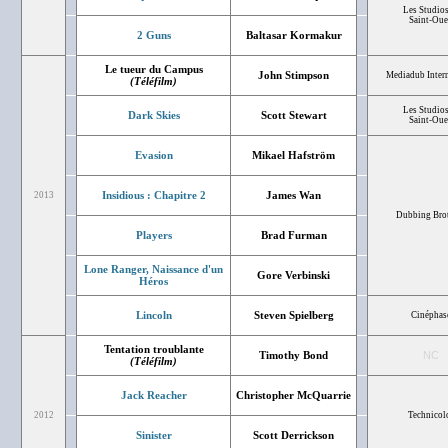
Les Studios
Saint-Ou
2 Guns
Baltasar Kormakur
Le tueur du Campus
John Stimpson
Mediadub Intern
(Téléfilm)
Les Studios
Dark Skies
Scott Stewart
Saint-Ou
Evasion
Mikael Hafström
Insidious : Chapitre 2
James Wan
2013
Dubbing Bro
Players
Brad Furman
Lone Ranger, Naissance d'un
Gore Verbinski
Héros
Lincoln
Steven Spielberg
Cinéphas
Tentation troublante
Timothy Bond
NC
(Téléfilm)
Jack Reacher
Christopher McQuarrie
2012
Technicol
Sinister
Scott Derrickson