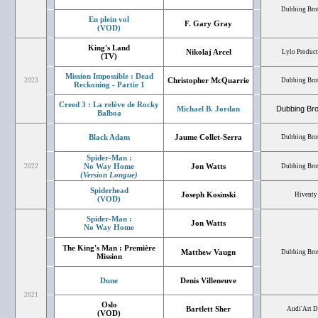
Dubbing Bro
En plein vol
F. Gary Gray
(VOD)
King's Land
Nikolaj Arcel
Lylo Product
(TV)
Mission Impossible : Dead
Christopher McQuarrie
2023
Dubbing Bro
Reckoning - Partie 1
Creed 3 : La relève de Rocky
Michael B. Jordan
Dubbing Bro
Balboa
Black Adam
Jaume Collet-Serra
Dubbing Bro
Spider-Man :
No Way Home
Jon Watts
2022
Dubbing Bro
(Version Longue)
Spiderhead
Joseph Kosinski
Hiventy
(VOD)
Spider-Man :
Jon Watts
No Way Home
The King's Man : Première
Matthew Vaugn
Dubbing Bro
Mission
Dune
Denis Villeneuve
2021
Oslo
Bartlett Sher
Audi'Art 
(VOD)