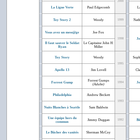
2000
La Ligne Verte
Paul Edgecomb
L
Toy Story 2
Woody
Nath
1999
Vous avez un mess@ge
Joe Fox
J
1998
Il faut sauver le Soldat
Le Capitaine John H.
Ryan
Miller
Toy Story
Woody
Soph
1995
Apollo 13
Jim Lovell
Cl
Forrest Gumps
Forrest Gump
J
1994
(Adulte)
Philadelphia
Andrew Beckett
1993
Nuits Blanches à Seattle
Sam Baldwin
Une équipe hors du
Jimmy Duggan
Bé
1992
commun
Le Bûcher des vanités
Sherman McCoy