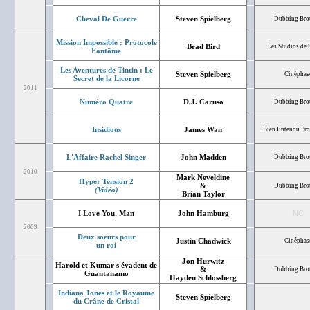
Cheval De Guerre
Steven Spielberg
Dubbing Bro
Mission Impossible : Protocole
Brad Bird
Les Studios de 
Fantôme
Les Aventures de Tintin : Le
Steven Spielberg
Cinéphas
Secret de la Licorne
2011
Numéro Quatre
D.J. Caruso
Dubbing Bro
Insidious
James Wan
Bien Entendu Pro
L'Affaire Rachel Singer
John Madden
Dubbing Bro
2010
Mark Neveldine
Hyper Tension 2
&
Dubbing Bro
(Vidéo)
Brian Taylor
I Love You, Man
John Hamburg
NC
2009
Deux soeurs pour
Justin Chadwick
Cinéphas
un roi
Jon Hurwitz
Harold et Kumar s'évadent de
&
Dubbing Bro
Guantanamo
Hayden Schlossberg
Indiana Jones et le Royaume
Steven Spielberg
du Crâne de Cristal