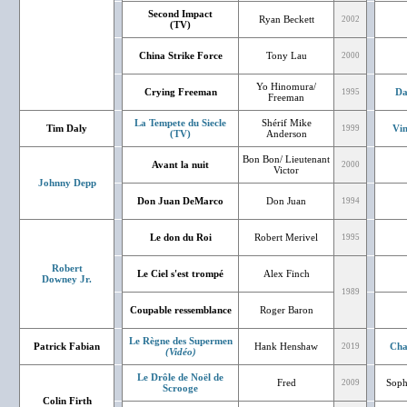
Second Impact
Ryan Beckett
2002
(TV)
China Strike Force
Tony Lau
2000
Yo Hinomura/
Crying Freeman
Da
1995
Freeman
La Tempete du Siecle
Shérif Mike
Tim Daly
Vin
1999
(TV)
Anderson
Bon Bon/ Lieutenant
Avant la nuit
2000
Victor
Johnny Depp
Don Juan DeMarco
Don Juan
1994
Le don du Roi
Robert Merivel
1995
Robert
Le Ciel s'est trompé
Alex Finch
Downey Jr.
1989
Coupable ressemblance
Roger Baron
Le Règne des Supermen
Patrick Fabian
Hank Henshaw
Cha
2019
(Vidéo)
Le Drôle de Noël de
Fred
Soph
2009
Scrooge
Colin Firth