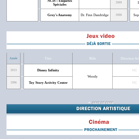
NCIS : Enquetes
2009
Spéciales
Grey's Anatomy
Dr. Finn Dandridge
Sop
2006
Titre
Rôle
Direction Art
Année
Disney Infinity
NC
2013
Woody
Toy Story Activity Center
NC
1996