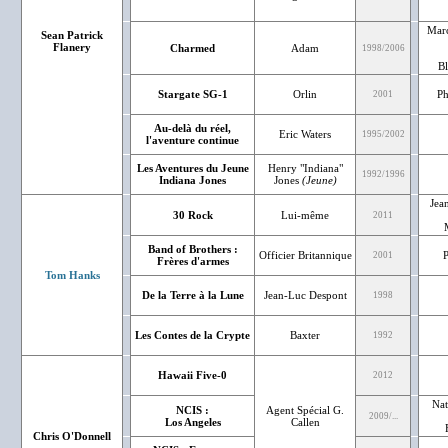
Marc
Sean Patrick
Flanery
Charmed
Adam
1998/2006
Bl
Stargate SG-1
Orlin
Ph
2001
Au-delà du réel,
Eric Waters
1995/2002
l'aventure continue
Les Aventures du Jeune
Henry "Indiana"
1992/1996
Indiana Jones
Jones
(Jeune)
Jea
30 Rock
Lui-même
2011
Band of Brothers :
Officier Britannique
P
2001
Frères d'armes
Tom Hanks
De la Terre à la Lune
Jean-Luc Despont
1998
Les Contes de la Crypte
Baxter
1992
Hawaii Five-0
2012
Nat
NCIS :
Agent Spécial G.
2009/...
Los Angeles
Callen
Chris O'Donnell