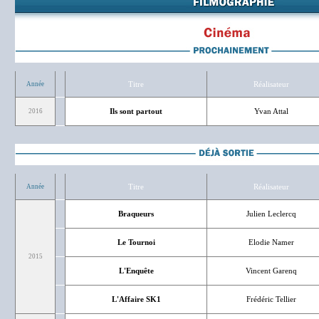
Titre
Réalisateur
Année
Ils sont partout
Yvan Attal
2016
Titre
Réalisateur
Année
Braqueurs
Julien Leclercq
Le Tournoi
Elodie Namer
2015
L'Enquête
Vincent Garenq
L'Affaire SK1
Frédéric Tellier