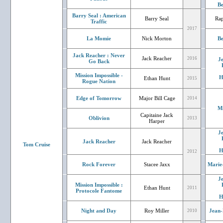
Be
Barry Seal : American
Barry Seal
Rap
Traffic
2017
La Momie
Nick Morton
Be
Jack Reacher : Never
Jack Reacher
2016
J
Go Back
Mission Impossible -
H
Ethan Hunt
2015
Rogue Nation
Edge of Tomorrow
Major Bill Cage
2014
Mi
Capitaine Jack
Oblivion
2013
Harper
J
Jack Reacher
Jack Reacher
Tom Cruise
H
2012
Rock Forever
Stacee Jaxx
Marie
J
Mission Impossible :
Ethan Hunt
2011
Protocole Fantome
H
Night and Day
Roy Miller
Jean-
2010