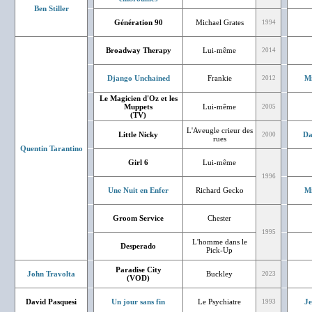
Ben Stiller
Génération 90
Michael Grates
1994
Broadway Therapy
Lui-même
2014
Django Unchained
Frankie
Mi
2012
Le Magicien d'Oz et les
Muppets
Lui-même
2005
(TV)
L'Aveugle crieur des
Little Nicky
Da
2000
rues
Quentin Tarantino
Girl 6
Lui-même
1996
Une Nuit en Enfer
Richard Gecko
Mi
Groom Service
Chester
1995
L'homme dans le
Desperado
Pick-Up
Paradise City
John Travolta
Buckley
2023
(VOD)
David Pasquesi
Un jour sans fin
Le Psychiatre
J
1993