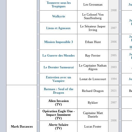
Tonnerre sous les
Les Grossman
Ju
Tropiques
2008
Le Colonel Von
Walkyrie
Stauffenberg
J
Le Sénateur Jasper
Lions et Agneaux
2007
Irving
J
Mission Impossible 3
Ethan Hunt
2006
H
J
La Guerre des Mondes
Ray Ferrier
2005
Le Capitaine Nathan
Le Dernier Samourai
2003
Algren
Entretien avec un
Lestat de Lioncourt
J
1994
Vampire
Batman : Soul of the
Richard Dragon
B
2021
Dragon
Alien Invasion
Rykker
2007
(TV)
Opération Eagle One -
Capitaine Matt
Impact Imminent
Daniels
(TV)
2006
Alerte Solaire
Mark Dacascos
Lucas Foster
(TV)