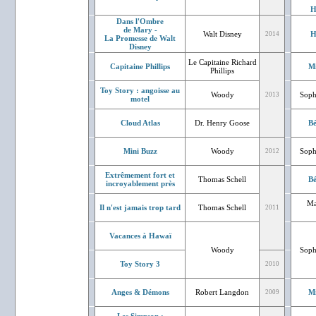
H
Dans l'Ombre
de Mary -
Walt Disney
H
2014
La Promesse de Walt
Disney
Le Capitaine Richard
Capitaine Phillips
Mi
Phillips
Toy Story : angoisse au
Woody
Soph
2013
motel
Cloud Atlas
Dr. Henry Goose
Bé
Mini Buzz
Woody
Soph
2012
Extrêmement fort et
Thomas Schell
Bé
incroyablement près
Ma
Il n'est jamais trop tard
Thomas Schell
2011
Vacances à Hawaï
Woody
Soph
Toy Story 3
2010
Anges & Démons
Robert Langdon
Mi
2009