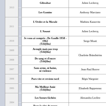
Gibraltar
Julien Leclercq
2013
Les Gamins
Anthony Marciano
L'Ordre et la Morale
Mathieu Kassovitz
2011
L'Assaut
Julien Leclercq
Je vous ai compris : De Gaulle 1958 -
1962
Serge Moati
2010
(Téléfilm)
Aveugle mais pas trop
2009
(Téléfilm)
Charlotte Brändström
De sang et d'encre
2008
(Téléfilm)
Sans arme, ni haine,
Jean-Paul Rouve
2007
ni violence
Pars vite et reviens tard
Régis Wargnier
2006
Ma Meilleur Amie
Elisabeth Rappeneau
2005
(Téléfilm)
Les Soeurs fâchées
Alexandra Leclère
2004
Dans la tête du tueur