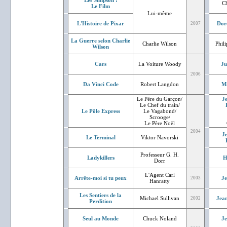
Les Simpson :
Ch
Le Film
Lui-même
L'Histoire de Pixar
Dor
2007
La Guerre selon Charlie
Charlie Wilson
Phil
Wilson
Cars
La Voiture Woody
Ju
2006
Da Vinci Code
Robert Langdon
Mi
Le Père du Garçon/
J
Le Chef du train/
Le Pôle Express
Le Vagabond/
Scrooge/
Le Père Noël
2004
J
Le Terminal
Viktor Navorski
Professeur G. H.
Ladykillers
H
Dorr
L'Agent Carl
Arrête-moi si tu peux
J
2003
Hanratty
Les Sentiers de la
Michael Sullivan
Jean
2002
Perdition
Seul au Monde
Chuck Noland
J