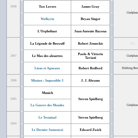
Two Lovers
James Gray
2008
Cinéphas
Walkyrie
Bryan Singer
L'Orphelinat
Juan Antonio Bayona
La Légende de Beowulf
Robert Zemeckis
NC
Paolo & Vittorio
Le Mas des alouettes
2007
Cinéphas
Taviani
Lions et Agneaux
Robert Redford
Dubbing Bro
Mission : Impossible 3
J. J. Abrams
2006
Munich
Steven Spielberg
2005
La Guerre des Mondes
Cinéphas
Le Terminal
Steven Spielberg
2004
Le Dernier Samouraï
Edward Zwick