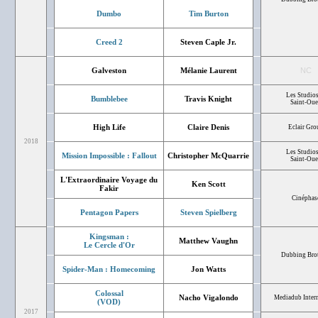
Dumbo
Tim Burton
Creed 2
Steven Caple Jr.
Galveston
Mélanie Laurent
NC
Les Studios
Bumblebee
Travis Knight
Saint-Ou
High Life
Claire Denis
Eclair Gro
2018
Les Studios
Mission Impossible : Fallout
Christopher McQuarrie
Saint-Ou
L'Extraordinaire Voyage du
Ken Scott
Fakir
Cinéphas
Pentagon Papers
Steven Spielberg
Kingsman :
Matthew Vaughn
Le Cercle d'Or
Dubbing Bro
Spider-Man : Homecoming
Jon Watts
Colossal
Nacho Vigalondo
Mediadub Intern
(VOD)
2017