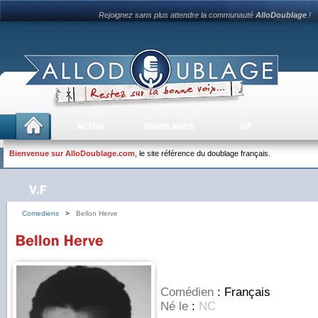
Rejoignez sans plus attendre la communauté
AlloDoublage
!
ACTUS
DOUBLAGES
V.F
Bienvenue sur AlloDoublage.com
, le site référence du doublage français.
Comediens
>
Bellon Herve
Comédien
: Français
Né le
:
NC