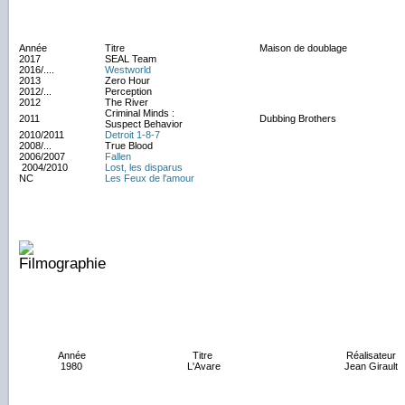
Année
Titre
Maison de doublage
2017
SEAL Team
2016/....
Westworld
2013
Zero Hour
2012/...
Perception
2012
The River
Criminal Minds :
2011
Dubbing Brothers
Suspect Behavior
2010/2011
Detroit 1-8-7
2008/...
True Blood
2006/2007
Fallen
2004/2010
Lost, les disparus
NC
Les Feux de l'amour
Année
Titre
Réalisateur
1980
L'Avare
Jean Girault