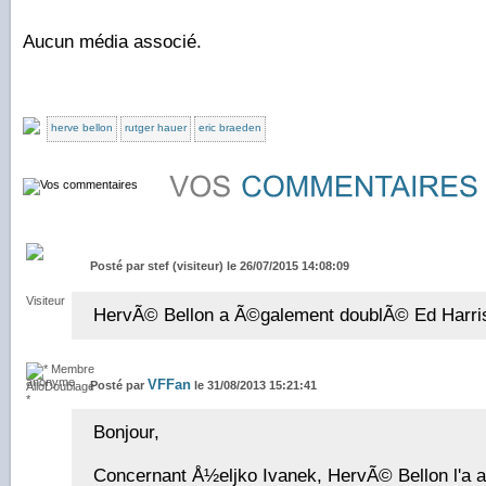
Aucun média associé.
herve bellon
rutger hauer
eric braeden
Posté par
stef (visiteur) le 26/07/2015 14:08:09
HervÃ© Bellon a Ã©galement doublÃ© Ed Harris 
VFFan
Posté par
le 31/08/2013 15:21:41
Bonjour,
Concernant Å½eljko Ivanek, HervÃ© Bellon l'a 