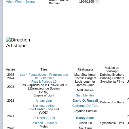
Adam West
Batman
1966/1968
NC
Batman
Maison de
Année
Titre
Réalisateur
doublage
2025
Les 4 Fantastiques : Premiers pas
Matt Shankman
Dubbing Brothers
2024
The Substance
Coralie Fargeat
Dubbing Brothers
Fast & Furious 10
Louis Leterrier
Symphonia Films
U
Les Gardiens de la Galaxie Vol. 3
James Gunn
2023
L'Étrangleur de Boston
Matt Ruskin
(VOD)
Empire of Light
Sam Mendes
2
2022
Amsterdam
David O. Russell
Dubbing Brothers
Nightmare Alley
Guillermo Del Toro
The Harder They Fall
Jeymes Samuel
(VOD)
2021
2
Le Dernier Duel
Ridley Scott
Fast and Furious 9
Justin Lin
Symphonia Films
U
Mulan
2020
Niki Caro