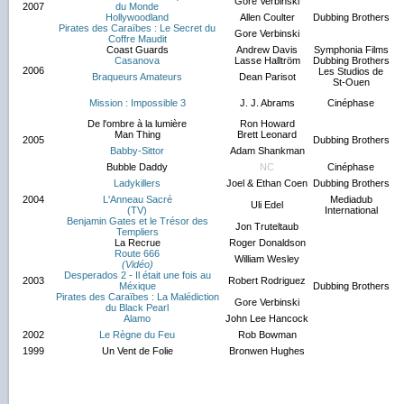
Gore Verbinski
2007
du Monde
Hollywoodland
Allen Coulter
Dubbing Brothers
Pirates des Caraïbes : Le Secret du
Gore Verbinski
Coffre Maudit
Coast Guards
Andrew Davis
Symphonia Films
Casanova
Lasse Halltröm
Dubbing Brothers
2006
Les Studios de
Braqueurs Amateurs
Dean Parisot
St-Ouen
Mission : Impossible 3
J. J. Abrams
Cinéphase
De l'ombre à la lumière
Ron Howard
Man Thing
Brett Leonard
2005
Dubbing Brothers
Babby-Sittor
Adam Shankman
Bubble Daddy
NC
Cinéphase
Ladykillers
Joel & Ethan Coen
Dubbing Brothers
2004
L'Anneau Sacré
Mediadub
Uli Edel
(TV)
International
Benjamin Gates et le Trésor des
Jon Truteltaub
Templiers
La Recrue
Roger Donaldson
Route 666
William Wesley
(Vidéo)
Desperados 2 - Il était une fois au
2003
Robert Rodriguez
Méxique
Dubbing Brothers
Pirates des Caraïbes : La Malédiction
Gore Verbinski
du Black Pearl
Alamo
John Lee Hancock
2002
Le Règne du Feu
Rob Bowman
1999
Un Vent de Folie
Bronwen Hughes