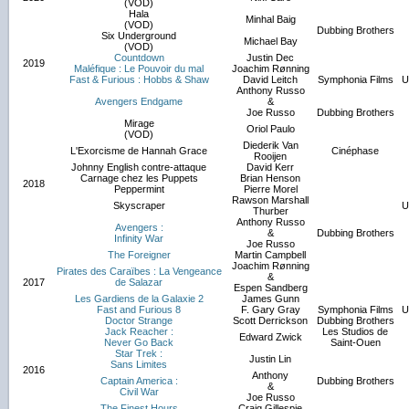
(VOD)
Hala
Minhal Baig
(VOD)
Dubbing Brothers
Six Underground
Michael Bay
(VOD)
Countdown
Justin Dec
2019
Maléfique : Le Pouvoir du mal
Joachim Rønning
Fast & Furious : Hobbs & Shaw
David Leitch
Symphonia Films
U
Anthony Russo
Avengers Endgame
&
Joe Russo
Dubbing Brothers
Mirage
Oriol Paulo
(VOD)
Diederik Van
L'Exorcisme de Hannah Grace
Cinéphase
Rooijen
Johnny English contre-attaque
David Kerr
Carnage chez les Puppets
Brian Henson
2018
Peppermint
Pierre Morel
Rawson Marshall
Skyscraper
U
Thurber
Anthony Russo
Avengers :
&
Dubbing Brothers
Infinity War
Joe Russo
The Foreigner
Martin Campbell
Joachim Rønning
Pirates des Caraïbes : La Vengeance
&
2017
de Salazar
Espen Sandberg
Les Gardiens de la Galaxie 2
James Gunn
Fast and Furious 8
F. Gary Gray
Symphonia Films
U
Doctor Strange
Scott Derrickson
Dubbing Brothers
Jack Reacher :
Les Studios de
Edward Zwick
Never Go Back
Saint-Ouen
Star Trek :
Justin Lin
Sans Limites
2016
Anthony
Captain America :
Dubbing Brothers
&
Civil War
Joe Russo
The Finest Hours
Craig Gillespie