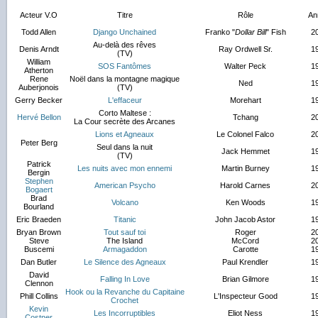
Acteur V.O
Titre
Rôle
An
Todd Allen
Django Unchained
Franko "
Dollar Bill
" Fish
2
Au-delà des rêves
Denis Arndt
Ray Ordwell Sr.
1
(TV)
William
SOS Fantômes
Walter Peck
1
Atherton
Rene
Noël dans la montagne magique
Ned
1
Auberjonois
(TV)
Gerry Becker
L'effaceur
Morehart
1
Corto Maltese :
Hervé Bellon
Tchang
2
La Cour secrète des Arcanes
Lions et Agneaux
Le Colonel Falco
2
Peter Berg
Seul dans la nuit
Jack Hemmet
1
(TV)
Patrick
Les nuits avec mon ennemi
Martin Burney
1
Bergin
Stephen
American Psycho
Harold Carnes
2
Bogaert
Brad
Volcano
Ken Woods
1
Bourland
Eric Braeden
Titanic
John Jacob Astor
1
Bryan Brown
Tout sauf toi
Roger
2
Steve
The Island
McCord
2
Buscemi
Armagaddon
Carotte
1
Dan Butler
Le Silence des Agneaux
Paul Krendler
1
David
Falling In Love
Brian Gilmore
1
Clennon
Hook ou la Revanche du Capitaine
Phill Collins
L'Inspecteur Good
1
Crochet
Kevin
Les Incorruptibles
Eliot Ness
1
Costner