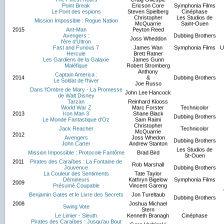
Point Break
Ericson Core
Symphonia Films
Le Pont des espions
Steven Spielberg
Cinéphase
Christopher
Les Studios de
Mission Impossible : Rogue Nation
McQuarrie
Saint-Ouen
2015
Ant-Man
Peyton Reed
Avengers :
Dubbing Brothers
Joss Wheddon
l'ère d'Ultron
Fast and Furious 7
James Wan
Symphonia Films
U
Hercule
Brett Ratner
Les Gardiens de la Galaxie
James Gunn
Maléfique
Robert Stromberg
Anthony
Captain America :
2014
&
Dubbing Brothers
Le Soldat de l'hiver
Joe Russo
Dans l'Ombre de Mary - La Promesse
John Lee Hancock
de Walt Disney
Tarzan
Reinhard Klooss
World War Z
Marc Forster
Technicolor
2013
Iron Man 3
Shane Black
Dubbing Brothers
Le Monde Fantastique d'Oz
Sam Raimi
Christopher
Jack Reacher
Technicolor
McQuarrie
2012
Avengers
Joss Whedon
Dubbing Brothers
John Carter
Andrew Stanton
Les Studios de
Mission Impossible : Protocole Fantôme
Brad Bird
St-Ouen
2011
Pirates des Caraïbes : La Fontaine de
Rob Marshall
Jouvence
Dubbing Brothers
La Couleur des Sentiments
Tate Taylor
Démineurs
Kathryn Bigelow
Symphonia Films
2009
Présumé Coupable
Vincent Gareng
Benjamin Gates et le Livre des Secrets
Jon Tureltaub
Dubbing Brothers
2008
Joshua Michael
Swing Vote
Stern
Le Limier - Sleuth
Kenneth Branagh
Cinéphase
Pirates des Caraïbes : Jusqu'au Bout