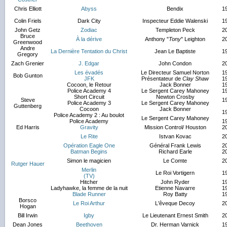
Chris Elliott
Abyss
Bendix
1
Colin Friels
Dark City
Inspecteur Eddie Walenski
1
John Getz
Zodiac
Templeton Peck
2
Bruce
À la dérive
Anthony "
Tony
" Leighton
2
Greenwood
Andre
La Dernière Tentation du Christ
Jean Le Baptiste
1
Gregory
Zach Grenier
J. Edgar
John Condon
2
Les évadés
Le Directeur Samuel Norton
1
Bob Gunton
JFK
Présentateur de
Clay Shaw
1
Cocoon, le Retour
Jack Bonner
1
Police Academy 4
Le Sergent Carey Mahoney
1
Short Circuit
Newton Crosby
Steve
1
Police Academy 3
Le Sergent Carey Mahoney
Guttenberg
Cocoon
Jack Bonner
1
Police Academy 2 : Au boulot
Le Sergent Carey Mahoney
Police Academy
1
Ed Harris
Gravity
Mission Control/ Houston
2
Le Rite
Istvan Kovac
2
Opération Eagle One
Général Frank Lewis
2
Batman Begins
Richard Earle
2
Simon le magicien
Le Comte
2
Rutger Hauer
Merlin
Le Roi Vortigern
1
(TV)
Hitcher
John Ryder
1
Ladyhawke, la femme de la nuit
Etienne Navarre
1
Blade Runner
Roy Batty
1
Borsco
Le Roi Arthur
L'êveque Decoy
2
Hogan
Bill Irwin
Igby
Le Lieutenant Ernest Smith
2
Dean Jones
Beethoven
Dr. Herman Varnick
1