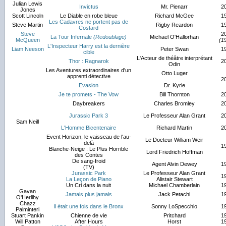
Julian Lewis
Invictus
Mr. Pienarr
2
Jones
Scott Lincoln
Le Diable en robe bleue
Richard McGee
1
Les Cadavres ne portent pas de
Steve Martin
Rigby Reardon
1
Costard
Steve
2
La Tour Infernale
(Redoublage)
Michael O'Hallorhan
McQueen
(1
L'Inspecteur Harry est la dernière
Liam Neeson
Peter Swan
1
cible
L'Acteur de théâtre interprétant
Thor : Ragnarok
2
Odin
Les Aventures extraordinaires d'un
Otto Luger
apprenti détective
2
Evasion
Dr. Kyrie
Je te promets - The Vow
Bill Thornton
2
Daybreakers
Charles Bromley
2
Jurassic Park 3
Le Professeur Alan Grant
2
Sam Neill
L'Homme Bicentenaire
Richard Martin
2
Event Horizon, le vaisseau de l'au-
Le Docteur William Weir
delà
1
Blanche-Neige : Le Plus Horrible
Lord Friedrich Hoffman
des Contes
De sang-froid
Agent Alvin Dewey
1
(TV)
Jurassic Park
Le Professeur Alan Grant
1
La Leçon de Piano
Alistair Stewart
Un Cri dans la nuit
Michael Chamberlain
1
Gavan
Jamais plus jamais
Jack Petachi
1
O'Herlihy
Chazz
Il était une fois dans le Bronx
Sonny LoSpecchio
1
Palminteri
Stuart Pankin
Chienne de vie
Pritchard
1
Will Patton
After Hours
Horst
1