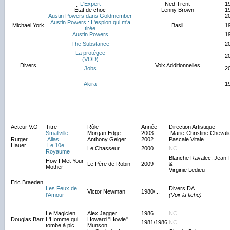
L'Expert
Ned Trent
1
État de choc
Lenny Brown
1
Austin Powers dans Goldmember
2
Austin Powers : L'espion qui m'a
Michael York
Basil
1
tirée
Austin Powers
1
The Substance
2
La protégee
2
(VOD)
Divers
Voix Additionnelles
Jobs
2
Akira
1
Acteur V.O
Titre
Rôle
Année
Direction Artistique
Smallville
Morgan Edge
2003
Marie-Christine Chevali
Rutger
Alias
Anthony Geiger
2002
Pascale Vitale
Hauer
Le 10e
Le Chasseur
2000
NC
Royaume
Blanche Ravalec, Jean-
How I Met Your
Le Père de Robin
2009
&
Mother
Virginie Ledieu
Eric Braeden
Les Feux de
Divers DA
Victor Newman
1980/...
l'Amour
(Voir la fiche)
Le Magicien
Alex Jagger
1986
NC
Douglas Barr
L'Homme qui
Howard "Howie"
1981/1986
NC
tombe à pic
Munson