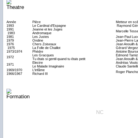
Année
Pièce
Metteur en sc
1993
Le Cardinal d'Espagne
Raymond Gé
1991
Jeanne et les Juges
Marcelle Tess
1983
Andromaque
1981
Les Justes
Jean-Paul Luc
1979
Ondine
Jean-Pierre L
1976
Chers Zoiseaux
Jean Anouilh &
1975
La Folle de Chaillot
Gérard Vergez
1973/1974
Phèdre
Antoine Boursei
Les Gracques
Edmond Tamiz
1972
Tu étais si gentil quand tu étais petit
Jean Anouilh &
Electre
Andréas Vouts
1971
Le Malade Imaginaire
Claude Santelli
1969/1970
L'infâme
Roger Planch
1966/1967
Richard III
NC