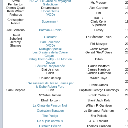
Steve
H2G2 : Le Guide du Voyageur
Mr. Prosser
2
Pemberton
Galactique
Dennis Quaid
Dreamscape
Alex Gardner
1
Keith William
Uncut Gems
Phil
2
Richards
(VOD)
Kal-El/
Christopher
Superman 4
Clark Kent/
1
Reeve
Superman
Joe Sabatino
Batman & Robin
Frosty
1
David
Gladiator
Le Sénateur Falco
2
Schofield
Jeremy
Bad Education
Phil Metzger
2
Shamos
(VOD)
Midnight Special
Calvin Meyer
2
Les Brasiers de la Colère
Gerald "
Red
" Blaze
2
Cogan -
Killing Them Softly - La Mort en
Dillon
2
Douce
Sécurité Rapprochée
Harlan Whitford
Etat de choc
James Harrison
2
Felon
Gordon Camrose
2
Un mari de trop
Wilder Lloyd
2
L'Assassinat de Jesse James par
Frank James
le lâche Robert Ford
Sam Shepard
Furtif
Capitaine George Cummings
2
N'Oublie Jamais
Frank Calhoun
2
Blind Horizon
Shérif Jack Kolb
La Chute du Faucon Noir
William F. Garrison
2
Opération Espadon
Le Sénateur Reisman
The Pledge
Eric Pollack
De si jolis chevaux
J. C. Franklin
1
L'Affaire Pélican
Thomas Callahan
1