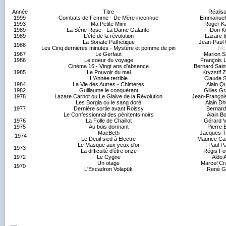
Année
Titre
Réalisa
1999
Combats de Femme - De Mère inconnue
Emmanuel
1993
Ma Petite Mimi
Roger K
1989
La Série Rose - La Dame Galante
Don K
1989
L'été de la révolution
Lazare I
La Sonate Pathétique
Jean-Paul 
1988
Les Cinq dernières minutes - Mystère et pomme de pin
NC
1987
Le Gerfaut
Marion S
1986
Le coeur du voyage
François L
Cinéma 16 - Vingt ans d'absence
Bernard Sain
1985
Le Pouvoir du mal
Kryzstif 
L'Année terrible
Claude Sa
1984
La Vie des Autres - Chimères
Alain Q
1982
Guillaume le conquérant
Gilles Gr
1978
Lazare Carnot ou Le Glaive de la Révolution
Jean-Françoi
Les Borgia ou le sang doré
Alain Dh
1977
Dernière sortie avant Roissy
Bernard
Le Confessionnal des pénitents noirs
Alain B
1976
La Folle de Chaillot
Gérard 
1975
Au bois dormant
Pierre 
MacBeth
Jacques T
1974
Le Deuil sied à Electre
Maurice C
Le Masque aux yeux d'or
Paul Pa
1973
La difficulté d'être onze
Régis For
1972
Le Cygne
Aldo Al
Un otage
Marcel C
1970
L'Escadron Volapük
René G