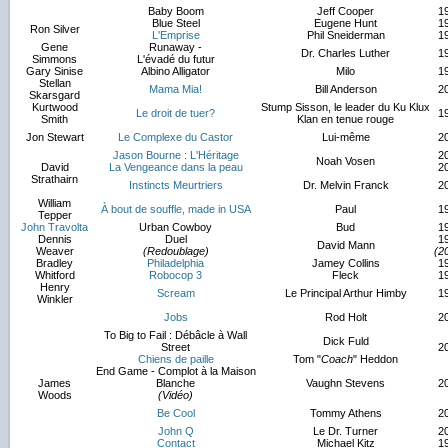
Baby Boom
Jeff Cooper
1
Blue Steel
Eugene Hunt
1
Ron Silver
L'Emprise
Phil Sneiderman
1
Gene
Runaway -
Dr. Charles Luther
1
Simmons
L'évadé du futur
Gary Sinise
Albino Alligator
Milo
1
Stellan
Mama Mia!
Bill Anderson
2
Skarsgard
Kurtwood
Stump Sisson, le leader du Ku Klux
Le droit de tuer?
1
Smith
Klan en tenue rouge
Jon Stewart
Le Complexe du Castor
Lui-même
2
Jason Bourne : L'Héritage
2
Noah Vosen
David
La Vengeance dans la peau
2
Strathairn
Instincts Meurtriers
Dr. Melvin Franck
2
William
À bout de souffle, made in USA
Paul
1
Tepper
John Travolta
Urban Cowboy
Bud
1
Dennis
Duel
1
David Mann
Weaver
(Redoublage)
(2
Bradley
Philadelphia
Jamey Collins
1
Whitford
Robocop 3
Fleck
1
Henry
Scream
Le Principal Arthur Himby
1
Winkler
Jobs
Rod Holt
2
To Big to Fail : Débâcle à Wall
Dick Fuld
Street
2
Chiens de paille
Tom "
Coach
" Heddon
End Game - Complot à la Maison
James
Blanche
Vaughn Stevens
2
Woods
(Vidéo)
Be Cool
Tommy Athens
2
John Q
Le Dr. Turner
2
Contact
Michael Kitz
1