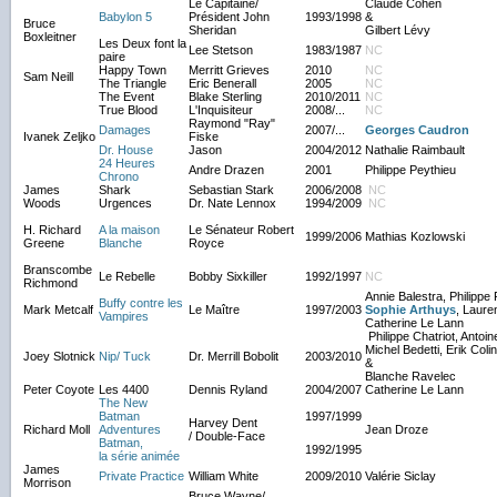
Le Capitaine/
Claude Cohen
Babylon 5
Président John
1993/1998
&
Bruce
Sheridan
Gilbert Lévy
Boxleitner
Les Deux font la
Lee Stetson
1983/1987
NC
paire
Happy Town
Merritt Grieves
2010
NC
Sam Neill
The Triangle
Eric Benerall
2005
NC
The Event
Blake Sterling
2010/2011
NC
True Blood
L'Inquisiteur
2008/...
NC
Raymond "Ray"
Damages
2007/...
Georges Caudron
Ivanek Zeljko
Fiske
Dr. House
Jason
2004/2012
Nathalie Raimbault
24 Heures
Andre Drazen
2001
Philippe Peythieu
Chrono
James
Shark
Sebastian Stark
2006/2008
NC
Woods
Urgences
Dr. Nate Lennox
1994/2009
NC
H. Richard
A la maison
Le Sénateur Robert
1999/2006
Mathias Kozlowski
Greene
Blanche
Royce
Branscombe
Le Rebelle
Bobby Sixkiller
1992/1997
NC
Richmond
Annie Balestra, Philippe 
Buffy contre les
Mark Metcalf
Le Maître
1997/2003
Sophie Arthuys
, Laure
Vampires
Catherine Le Lann
Philippe Chatriot, Antoin
Michel Bedetti, Erik Colin
Joey Slotnick
Nip/ Tuck
Dr. Merrill Bobolit
2003/2010
&
Blanche Ravelec
Peter Coyote
Les 4400
Dennis Ryland
2004/2007
Catherine Le Lann
The New
Batman
1997/1999
Harvey Dent
Richard Moll
Adventures
Jean Droze
/ Double-Face
Batman,
1992/1995
la série animée
James
Private Practice
William White
2009/2010
Valérie Siclay
Morrison
Bruce Wayne/