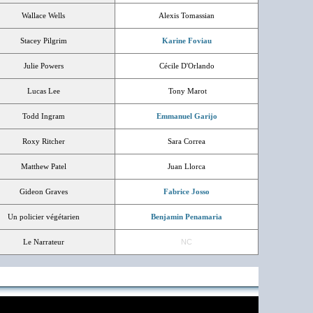
Wallace Wells
Alexis Tomassian
Stacey Pilgrim
Karine Foviau
Julie Powers
Cécile D'Orlando
Lucas Lee
Tony Marot
Todd Ingram
Emmanuel Garijo
Roxy Ritcher
Sara Correa
Matthew Patel
Juan Llorca
Gideon Graves
Fabrice Josso
Un policier végétarien
Benjamin Penamaria
Le Narrateur
NC