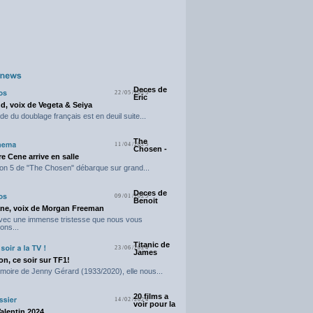
Deces de
22/05/2025
Eric
d, voix de Vegeta & Seiya
e du doublage français est en deuil suite...
The
11/04/2025
Chosen -
e Cene arrive en salle
on 5 de "The Chosen" débarque sur grand...
Deces de
09/01/2025
Benoit
ne, voix de Morgan Freeman
avec une immense tristesse que nous vous
ons...
Titanic de
23/06/2024
James
n, ce soir sur TF1!
moire de Jenny Gérard (1933/2020), elle nous...
20 films a
14/02/2024
voir pour la
Valentin 2024