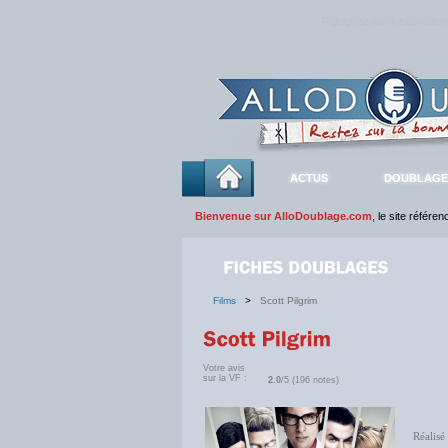
Rejoignez sans plus atte
ACTUS
DOUBLAGE
Bienvenue sur AlloDoublage.com
, le site référe
Films
>
Scott Pilgrim
Votre avis
sur la VF :
2.0
/5 (196 notes)
Réalisé