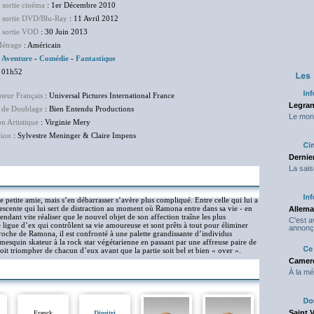
 sortie cinéma
: 1er Décembre 2010
e sortie DVD/Blu-Ray
: 11 Avril 2012
e sortie VOD
: 30 Juin 2013
étrage
: Américain
:
Aventure
-
Comédie
-
Fantastique
 01h52
uteur Français
: Universal Pictures International France
Legran
 de Doublage
: Bien Entendu Productions
Le mond
on Artistique
: Virginie Mery
tion
: Sylvestre Meninger & Claire Impens
Dernier
La sais
 petite amie, mais s’en débarrasser s’avère plus compliqué. Entre celle qui lui a
dolescente qui lui sert de distraction au moment où Ramona entre dans sa vie - en
Allema
pendant vite réaliser que le nouvel objet de son affection traîne les plus
C'est 
e ligue d’ex qui contrôlent sa vie amoureuse et sont prêts à tout pour éliminer
annonç
oche de Ramona, il est confronté à une palette grandissante d’individus
 mesquin skateur à la rock star végétarienne en passant par une affreuse paire de
doit triompher de chacun d’eux avant que la partie soit bel et bien « over ».
Camero
À la mé
Saint 
Franck
Dimitri