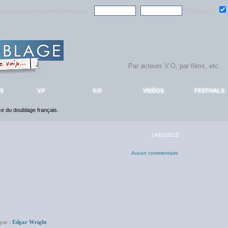
ndre la communauté
AlloDoublage
!
Mémoriser :
S
V.F
V.O
VIDÉOS
FESTIVALS
nce du doublage français.
14/02/2013
Aucun commentaire
 par
:
Edgar Wright