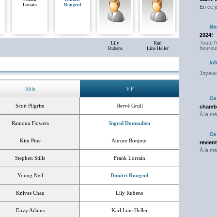
Lorrain
Rougeul
En ce j
2024!
Toute l
Lily
Karl
heureus
Rubens
Line Heller
Joyeux 
Rôle
V.F
Scott Pilgrim
Hervé Grull
chambr
À la mé
Ramona Flowers
Ingrid Donnadieu
Kim Pine
Aurore Bonjour
revien
À la mé
Stephen Stills
Frank Lorrain
Young Neil
Dimitri Rougeul
Knives Chau
Lily Rubens
Envy Adams
Karl Line Heller