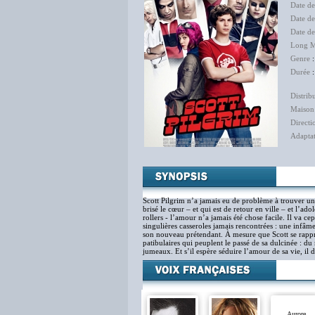
Date de
Date d
Date d
Long M
Genre
Durée
:
Distrib
Maison
Directi
Adapta
Scott Pilgrim n’a jamais eu de problème à trouver une
brisé le cœur – et qui est de retour en ville – et l’a
rollers - l’amour n’a jamais été chose facile. Il va ce
singulières casseroles jamais rencontrées : une infâm
son nouveau prétendant. À mesure que Scott se rappr
patibulaires qui peuplent le passé de sa dulcinée : du
jumeaux. Et s’il espère séduire l’amour de sa vie, il 
Aurore