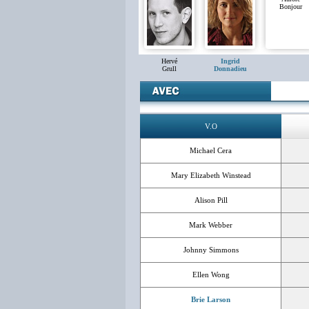
Bonjour
Hervé
Ingrid
Grull
Donnadieu
V.O
Michael Cera
Mary Elizabeth Winstead
Alison Pill
Mark Webber
Johnny Simmons
Ellen Wong
Brie Larson