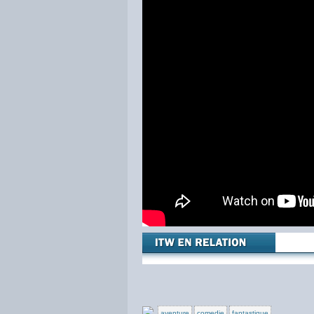
aventure
comedie
fantastique