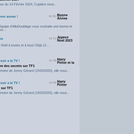
our du 14 Février 2024, Cupidon nous...
Bonne
01/01/2024
Annee
'équipe d'AlloDoublage vous souhaite une bonne et
e...
Joyeux
24/12/2023
Noel 2023
Noël à toutes et à tous! Déjà 12...
Harry
31/10/2023
Potter et la
e des secrets sur TF1
moire de Jenny Gérard (1933/2020), elle nous...
Harry
23/10/2023
Potter
t sur TF1
moire de Jenny Gérard (1933/2020), elle nous...