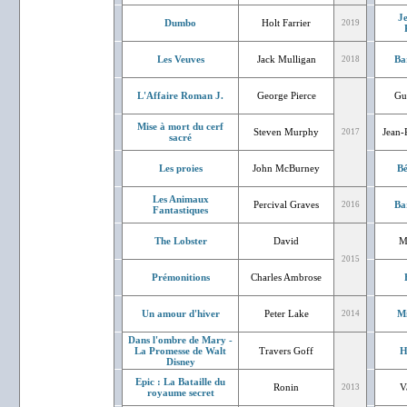
J
Dumbo
Holt Farrier
2019
Les Veuves
Jack Mulligan
Ba
2018
L'Affaire Roman J.
George Pierce
Gu
Mise à mort du cerf
Steven Murphy
Jean-
2017
sacré
Les proies
John McBurney
Bé
Les Animaux
Percival Graves
Ba
2016
Fantastiques
The Lobster
David
M
2015
Prémonitions
Charles Ambrose
Un amour d'hiver
Peter Lake
Mi
2014
Dans l'ombre de Mary -
La Promesse de Walt
Travers Goff
H
Disney
Epic : La Bataille du
Ronin
V
2013
royaume secret