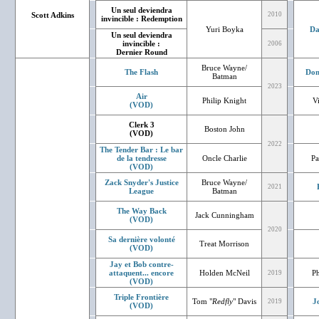
Un seul deviendra
Scott Adkins
2010
invincible : Redemption
Yuri Boyka
Da
Un seul deviendra
invincible :
2006
Dernier Round
Bruce Wayne/
The Flash
Don
Batman
2023
Air
Philip Knight
V
(VOD)
Clerk 3
Boston John
(VOD)
2022
The Tender Bar : Le bar
de la tendresse
Oncle Charlie
Pa
(VOD)
Zack Snyder's Justice
Bruce Wayne/
2021
League
Batman
The Way Back
Jack Cunningham
(VOD)
2020
Sa dernière volonté
Treat Morrison
(VOD)
Jay et Bob contre-
attaquent... encore
Holden McNeil
Ph
2019
(VOD)
Triple Frontière
Tom "
Redfly
" Davis
J
2019
(VOD)