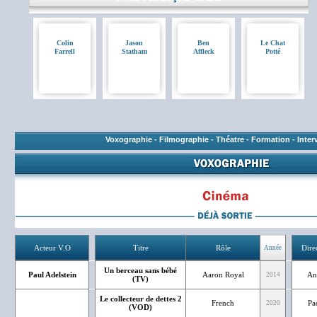
Colin
Jason
Ben
Le Chat
Farrell
Statham
Affleck
Potté
Voxographie
-
Filmographie
-
Théatre
-
Formation
-
Inter
Acteur V.O
Titre
Rôle
Dire
Année
Un berceau sans bébé
Paul Adelstein
Aaron Royal
An
2014
(TV)
Le collecteur de dettes 2
French
Pa
2020
(VOD)