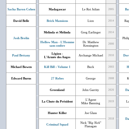
Sacha Baron Cohen
Madagascar
Le Roi Julian
Ba
2005
David Belle
Brick Mansions
Lion
Rap
2014
Melinda et Melinda
Greg Earlinger
2014
Josh Brolin
Phil
Hollow Man - L'Homme
Dr. Matthew
2000
sans ombre
Kensington
Légion -
Paul Bettany
Archange Michael
Dor
2010
L'Armée des Anges
Michael Bowen
Kill Bill : Volume 1
Buck
H
2003
Edward Burns
27 Robes
George
K
2008
Greenland
John Garrity
Da
2020
L'Agent
La Chute du Président
La
2019
Mike Banning
Hunter Killer
Joe Glass
Da
2018
Nick "
Big Nick
"
Criminal Squad
Flanagan