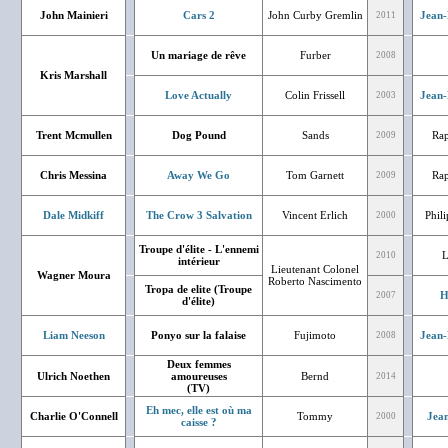
John Mainieri
Cars 2
John Curby Gremlin
Jean-
2011
Un mariage de rêve
Furber
2008
Kris Marshall
Love Actually
Colin Frissell
Jean-
2003
Trent Mcmullen
Dog Pound
Sands
Rap
2009
Chris Messina
Away We Go
Tom Garnett
Rap
2009
Dale Midkiff
The Crow 3 Salvation
Vincent Erlich
Phil
2000
Troupe d'élite - L'ennemi
L
2010
intérieur
Lieutenant Colonel
Wagner Moura
Roberto Nascimento
Tropa de elite (Troupe
H
2007
d'élite)
Liam Neeson
Ponyo sur la falaise
Fujimoto
Jean-
2008
Deux femmes
Ulrich Noethen
amoureuses
Bernd
2014
(TV)
Eh mec, elle est où ma
Charlie O'Connell
Tommy
Jean
2000
caisse ?