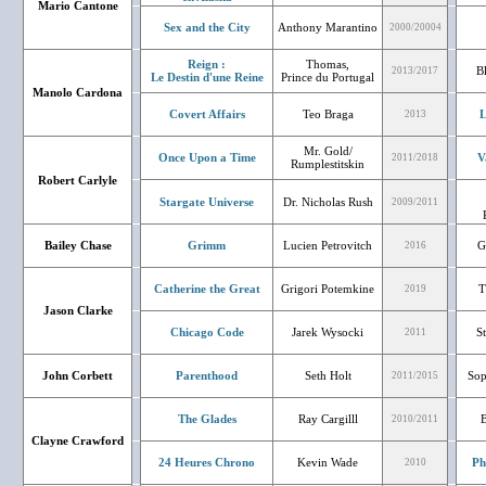
Mario Cantone
Sex and the City
Anthony Marantino
2000/20004
Reign :
Thomas,
B
2013/2017
Le Destin d'une Reine
Prince du Portugal
Manolo Cardona
Covert Affairs
Teo Braga
L
2013
Mr. Gold/
Once Upon a Time
V
2011/2018
Rumplestitskin
Robert Carlyle
Stargate Universe
Dr. Nicholas Rush
2009/2011
Bailey Chase
Grimm
Lucien Petrovitch
G
2016
Catherine the Great
Grigori Potemkine
T
2019
Jason Clarke
Chicago Code
Jarek Wysocki
S
2011
John Corbett
Parenthood
Seth Holt
Sop
2011/2015
The Glades
Ray Cargilll
B
2010/2011
Clayne Crawford
24 Heures Chrono
Kevin Wade
Ph
2010