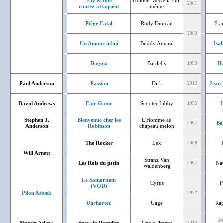
Jay & Bob
Holden McNeil/ Lui-
2001
contre-attaquent
même
Piège Fatal
Rudy Duncan
Fra
2000
Un Amour infini
Buddy Amaral
Isa
Dogma
Bartleby
Bé
1999
Paul Anderson
Passion
Dirk
Jean-
2012
David Andrews
Fair Game
Scooter Libby
H
1995
Stephen J.
Bienvenue chez les
L'Homme au
Ba
2007
Anderson
Robinson
chapeau melon
The Rocker
Lex
2008
Will Arnett
Stranz Van
Les Rois du patin
Nat
2007
Waldenberg
Le Samaritain
Cyrus
P
(VOD)
Pilou Asbæk
2022
Uncharted
Gage
Rap
J
Martin Askew
Snow in Paradise
Oncle Jimmy
2014