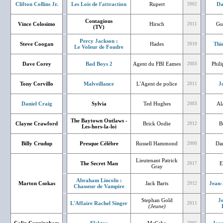
Clifton Collins Jr.
Les Lois de l'attraction
Rupert
Da
2002
Contagious
Vince Colosimo
Hirsch
Gu
2011
(TV)
Percy Jackson :
Steve Coogan
Hades
Thi
2010
Le Voleur de Foudre
Dave Corey
Bad Boys 2
Agent du FBI Eames
Phil
2003
Tony Corvillo
Malveillance
L'Agent de police
J
2011
Daniel Craig
Sylvia
Ted Hughes
Al
2003
The Baytown Outlaws -
Clayne Crawford
Brick Oodie
B
2012
Les-hors-la-loi
Billy Crudup
Presque Célèbre
Russell Hammond
Dan
2000
Lieutenant Patrick
The Secret Man
E
2017
Gray
Abraham Lincoln :
Marton Csokas
Jack Barts
Jean-
2012
Chasseur de Vampire
Stephan Gold
J
L'Affaire Rachel Singer
2011
(Jeune)