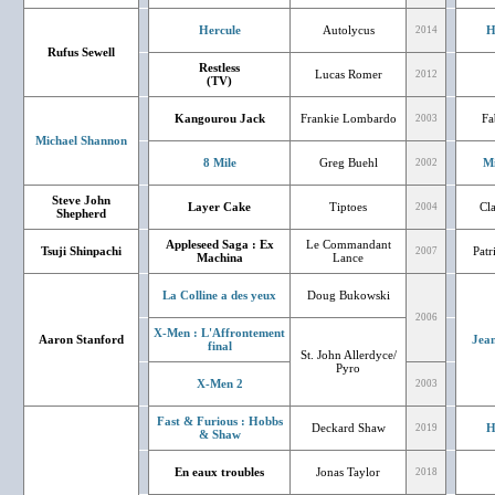
Hercule
Autolycus
H
2014
Rufus Sewell
Restless
Lucas Romer
2012
(TV)
Kangourou Jack
Frankie Lombardo
Fa
2003
Michael Shannon
8 Mile
Greg Buehl
Mi
2002
Steve John
Layer Cake
Tiptoes
Cl
2004
Shepherd
Appleseed Saga : Ex
Le Commandant
Tsuji Shinpachi
Patr
2007
Machina
Lance
La Colline a des yeux
Doug Bukowski
2006
X-Men : L'Affrontement
Aaron Stanford
Jean
final
St. John Allerdyce/
Pyro
X-Men 2
2003
Fast & Furious : Hobbs
Deckard Shaw
H
2019
& Shaw
En eaux troubles
Jonas Taylor
2018