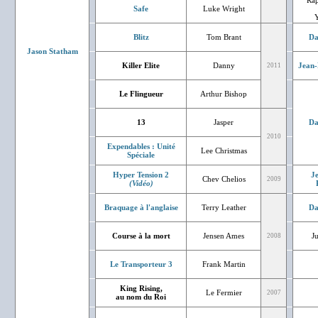
Rap
Safe
Luke Wright
Blitz
Tom Brant
Da
Jason Statham
Killer Elite
Danny
Jean-
2011
Le Flingueur
Arthur Bishop
13
Jasper
Da
2010
Expendables : Unité
Lee Christmas
Spéciale
Hyper Tension 2
J
Chev Chelios
2009
(Vidéo)
Braquage à l'anglaise
Terry Leather
Da
Course à la mort
Jensen Ames
J
2008
Le Transporteur 3
Frank Martin
King Rising,
Le Fermier
2007
au nom du Roi