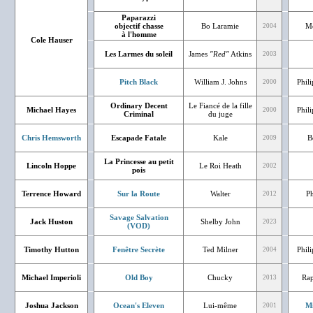
Paparazzi
objectif chasse
Bo Laramie
Mé
2004
à l'homme
Cole Hauser
Les Larmes du soleil
James
"Red"
Atkins
2003
Pitch Black
William J. Johns
Phil
2000
Ordinary Decent
Le Fiancé de la fille
Michael Hayes
Phil
2000
Criminal
du juge
Chris Hemsworth
Escapade Fatale
Kale
B
2009
La Princesse au petit
Lincoln Hoppe
Le Roi Heath
2002
pois
Terrence Howard
Sur la Route
Walter
Ph
2012
Savage Salvation
Jack Huston
Shelby John
2023
(VOD)
Timothy Hutton
Fenêtre Secrète
Ted Milner
Phil
2004
Michael Imperioli
Old Boy
Chucky
Rap
2013
Joshua Jackson
Ocean's Eleven
Lui-même
Mi
2001