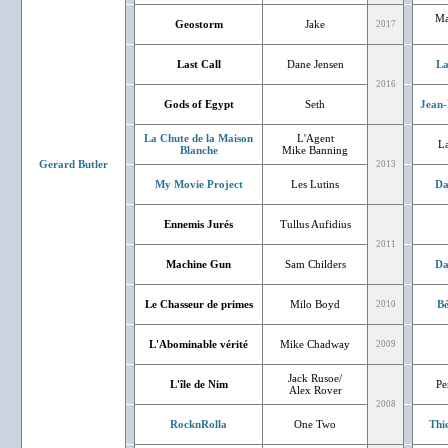
Ma
Geostorm
Jake
2017
Last Call
Dane Jensen
La
2016
Gods of Egypt
Seth
Jean-
La Chute de la Maison
L'Agent
La
Blanche
Mike Banning
Gerard Butler
2013
My Movie Project
Les Lutins
Da
Ennemis Jurés
Tullus Aufidius
2011
Machine Gun
Sam Childers
Da
Le Chasseur de primes
Milo Boyd
Bé
2010
L'Abominable vérité
Mike Chadway
2009
Jack Rusoe/
L'île de Nim
Pe
Alex Rover
2008
RocknRolla
One Two
Thi