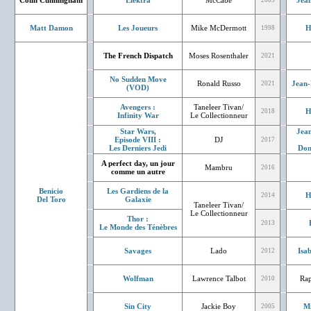
Colin Cunningham
Elektra
McCabe
Jean
2005
Matt Damon
Les Joueurs
Mike McDermott
H
1998
The French Dispatch
Moses Rosenthaler
2021
No Sudden Move
Ronald Russo
Jean-
2021
(VOD)
Avengers :
Taneleer Tivan/
H
2018
Infinity War
Le Collectionneur
Star Wars,
Jean
Episode VIII :
DJ
2017
Les Derniers Jedi
Don
A perfect day, un jour
Mambru
2016
comme un autre
Benicio
Les Gardiens de la
H
2014
Del Toro
Galaxie
Taneleer Tivan/
Le Collectionneur
Thor :
2013
Le Monde des Ténèbres
Savages
Lado
Isa
2012
Wolfman
Lawrence Talbot
Rap
2010
Sin City
Jackie Boy
Mi
2005