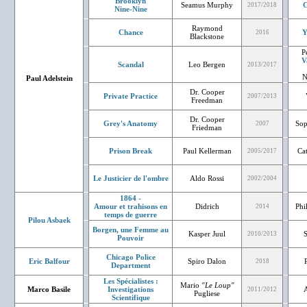
Brooklyn
Seamus Murphy
C
2017/2018
Nine-Nine
Raymond
Chance
Y
2016
Blackstone
P
V
Scandal
Leo Bergen
2013/2017
N
Paul Adelstein
Dr. Cooper
Private Practice
2007/2013
Freedman
Dr. Cooper
Grey's Anatomy
Sop
2007
Friedman
Prison Break
Paul Kellerman
Ca
2005/2017
Le Justicier de l'ombre
Aldo Rossi
2002/2004
1864 -
Amour et trahisons en
Didrich
Phi
2014
temps de guerre
Pilou Asbaek
Borgen, une Femme au
Kasper Juul
2010/2013
Pouvoir
Chicago Police
Eric Balfour
Spiro Dalon
2018
Department
Les Spécialistes :
Mario
"Le Loup"
Marco Basile
Investigations
2011/2012
Pugliese
Scientifique