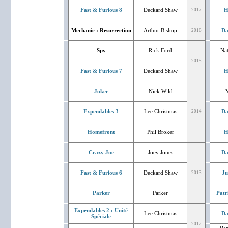
Fast & Furious 8
Deckard Shaw
H
2017
Mechanic : Resurrection
Arthur Bishop
Da
2016
Spy
Rick Ford
Nat
2015
Fast & Furious 7
Deckard Shaw
H
Joker
Nick Wild
Expendables 3
Lee Christmas
Da
2014
Homefront
Phil Broker
H
Crazy Joe
Joey Jones
Da
Fast & Furious 6
Deckard Shaw
Ju
2013
Parker
Parker
Patr
Expendables 2 : Unité
Lee Christmas
Da
Spéciale
2012