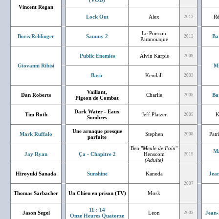
(VOD)
Vincent Regan
Lock Out
Alex
Ré
2012
Le Poisson
Boris Rehlinger
Sammy 2
Ba
2012
Paranoïaque
Public Enemies
Alvin Karpis
2009
Giovanni Ribisi
Mi
Basic
Kendall
2003
Vaillant,
Dan Roberts
Charlie
Ba
2005
Pigeon de Combat
Dark Water - Eaux
Tim Roth
Jeff Platzer
K
2005
Sombres
Une arnaque presque
Mark Ruffalo
Stephen
Patr
2008
parfaite
Ben "
Meule de Foin
"
Ma
Jay Ryan
Ça - Chapitre 2
Henscom
2019
(Adulte)
Hiroyuki Sanada
Sunshine
Kaneda
Jean
2007
Thomas Sarbacher
Un Chien en prison (TV)
Mosk
11 : 14
Jason Segel
Leon
Jean-
2003
Onze Heures Quatorze