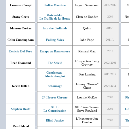
Lorenzo Crespi
Police Martime
Angelo Sammarco
N
2005/2007
Matrioshki :
Stany Crets
Clem de Donder
Nat
2004
Le Traffic de la Honte
Marton Csokas
Into the Badlands
Quinn
2015/...
Colin Cunningham
Falling Skies
John Pope
2011/...
Benicio Del Toro
Escape at Dannemora
Richard Matt
2018
L'Inspecteur Terry
Reed Diamond
The Shield
2002/2008
Crowley
Gentleman :
Bert Lansing
2011/2012
Mode demploi
Johnny
"Drama"
Kevin Dillon
Entourage
D
2004/2011
Chase
24 Heures Chrono
Lonnie McRae
Ph
2003
XIII :
XIII/ Ross Tanner/
Stephen Dorff
Ge
2008
La Conspiration
Steve Rowland
L'Inspecteur Jim
Blind Justice
Th
2005
Dunbar
Ron Eldard