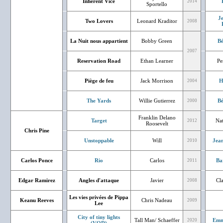
Inherent Vice
2014
Sportello
J
Two Lovers
Leonard Kraditor
2008
La Nuit nous appartient
Bobby Green
Bé
2007
Reservation Road
Ethan Learner
Pe
Piège de feu
Jack Morrison
H
2004
The Yards
Willie Gutierrez
Bé
2000
Franklin Delano
Target
Nat
2012
Roosevelt
Chris Pine
Unstoppable
Will
Jean
2010
Carlos Ponce
Rio
Carlos
Ba
2011
Edgar Ramirez
Angles d'attaque
Javier
Cl
2008
Les vies privées de Pippa
Keanu Reeves
Chris Nadeau
2009
Lee
City of tiny lights
Tall Man/ Schaeffer
Emm
2020