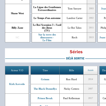
La Ligue des Gentlemen
Tom Sawyer
Jean
2003
Extraordinaires
Shane West
Le Temps d'un automne
Landon Carter
Pa
2002
Le Roi Scorpion 3 : l'oeil
Billy Zane
des dieux
Le Roi Talus
Phil
2011
(TV)
Sur la terre des
NC
dinosaures -
Roch
Jean-
2013
Le Film
Acteur V.O
Titre
Rôle
Dir
Année
Grimm
Ron Hurd
G
2014
Kirk Acevedo
The Black Donnellys
Nicky Cottero
2007
Prison Break
Paul Kellerman
Ca
2017