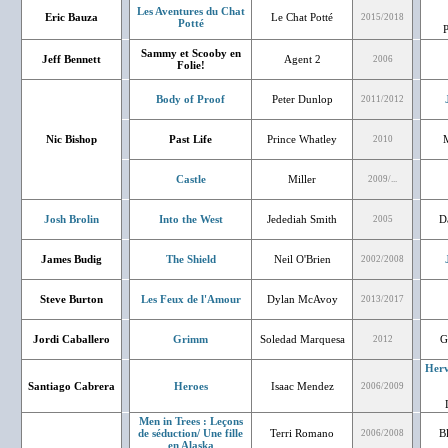
Les Aventures du Chat
Eric Bauza
Le Chat Potté
2015/2018
Potté
P
Sammy et Scooby en
Jeff Bennett
Agent 2
2006
Folie!
Body of Proof
Peter Dunlop
2011/2012
Nic Bishop
Past Life
Prince Whatley
2010
Castle
Miller
2009/...
Josh Brolin
Into the West
Jedediah Smith
D
2005
James Budig
The Shield
Neil O'Brien
2002/2008
Steve Burton
Les Feux de l'Amour
Dylan McAvoy
2013/2017
Jordi Caballero
Grimm
Soledad Marquesa
G
2012
Herv
Santiago Cabrera
Heroes
Isaac Mendez
2006/2009
Men in Trees : Leçons
de séduction/ Une fille
Terri Romano
B
2006/2008
en Alaska