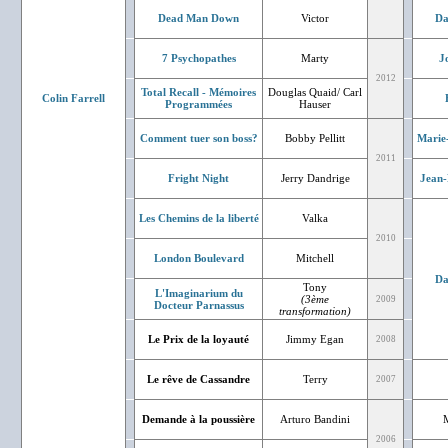
Dead Man Down
Victor
Da
7 Psychopathes
Marty
J
2012
Total Recall - Mémoires
Douglas Quaid/ Carl
Colin Farrell
Programmées
Hauser
Comment tuer son boss?
Bobby Pellitt
Marie
2011
Fright Night
Jerry Dandrige
Jean-
Les Chemins de la liberté
Valka
2010
London Boulevard
Mitchell
Da
Tony
L'Imaginarium du
(3ème
2009
Docteur Parnassus
transformation)
Le Prix de la loyauté
Jimmy Egan
2008
Le rêve de Cassandre
Terry
2007
Demande à la poussière
Arturo Bandini
M
2006