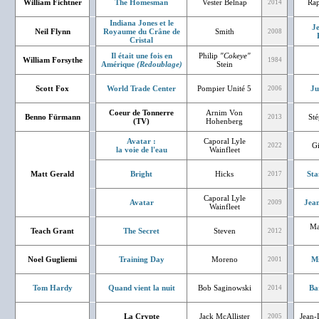
William Fichtner
The Homesman
Vester Belnap
Rap
2014
Indiana Jones et le
J
Neil Flynn
Royaume du Crâne de
Smith
2008
Cristal
Il était une fois en
Philip
"Cokeye"
William Forsythe
1984
Amérique
(Redoublage)
Stein
Scott Fox
World Trade Center
Pompier Unité 5
Ju
2006
Coeur de Tonnerre
Arnim Von
Benno Fürmann
St
2013
(TV)
Hohenberg
Avatar :
Caporal Lyle
G
2022
la voie de l'eau
Wainfleet
Matt Gerald
Bright
Hicks
Sta
2017
Caporal Lyle
Avatar
Jean
2009
Wainfleet
Ma
Teach Grant
The Secret
Steven
2012
Noel Gugliemi
Training Day
Moreno
Mi
2001
Tom Hardy
Quand vient la nuit
Bob Saginowski
Ba
2014
La Crypte
Jack McAllister
Jean-
2005