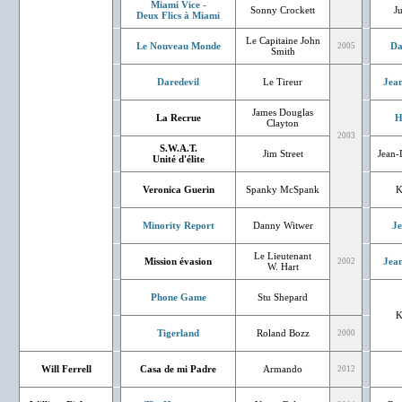
Miami Vice -
Sonny Crockett
J
Deux Flics à Miami
Le Capitaine John
Le Nouveau Monde
Da
2005
Smith
Daredevil
Le Tireur
Jean
James Douglas
La Recrue
H
Clayton
2003
S.W.A.T.
Jim Street
Jean-
Unité d'élite
Veronica Guerin
Spanky McSpank
K
Minority Report
Danny Witwer
J
Le Lieutenant
Mission évasion
Jean
2002
W. Hart
Phone Game
Stu Shepard
K
Tigerland
Roland Bozz
2000
Will Ferrell
Casa de mi Padre
Armando
2012