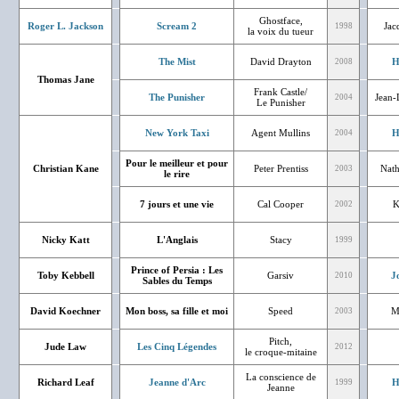
Ghostface,
Roger L. Jackson
Scream 2
Jac
1998
la voix du tueur
The Mist
David Drayton
H
2008
Thomas Jane
Frank Castle/
The Punisher
Jean-
2004
Le Punisher
New York Taxi
Agent Mullins
H
2004
Pour le meilleur et pour
Christian Kane
Peter Prentiss
Nath
2003
le rire
7 jours et une vie
Cal Cooper
K
2002
Nicky Katt
L'Anglais
Stacy
1999
Prince of Persia : Les
Toby Kebbell
Garsiv
J
2010
Sables du Temps
David Koechner
Mon boss, sa fille et moi
Speed
M
2003
Pitch,
Jude Law
Les Cinq Légendes
2012
le croque-mitaine
La conscience de
Richard Leaf
Jeanne d'Arc
H
1999
Jeanne