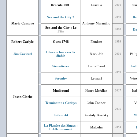
Dracula 2001
Dracula
Fra
2001
Sex and the City 2
Ba
2010
Mario Cantone
Anthony Marantino
Sex and the City : Le
Da
2008
Film
Robert Carlyle
Guns 1748
Plunkett
1999
Chevauchee avec la
Jim Caviezel
Black Joh
Phil
2001
diable
Siemetierre
Louis Creed
Isa
2019
Serenity
Le mari
Véro
Mudbound
Henry McAllan
Isa
2017
Jason Clarke
Terminator : Genisys
John Connor
V
2015
Enfant 44
Anatoly Brodsky
Mi
La Planète des Singes :
Malcolm
2014
L'Affrontement