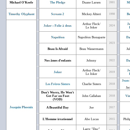
Michael O'Keefe
The Pledge
Duane Larsen
Mi
2001
Timothy Olyphant
Scream 2
Mickey Altieri
Be
1998
Arthur Fleck/
J
Joker : Folie à deux
2024
Le Joker
Napoléon
Napoléon Bonaparte
Da
2023
Beau Is Afraid
Beau Wassermann
Ju
Nos âmes d'enfants
Johnny
Da
2022
Arthur Fleck/
J
Joker
2019
Le Joker
Jean-
Les Frères Sisters
Charlie Sisters
2018
Ja
Don't Worry, He Won't
Get Far on Foot
John Callahan
Vin
2018
(VOD)
Joaquin Phoenix
A Beautiful Day
Joe
2017
L'Homme irrationnel
Abe Lucas
Phil
2015
Larry
"Doc"