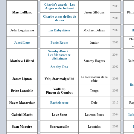
Charlie's angels - Les
2003
Anges se déchaînent
Matt LeBlanc
Jason Gibbons
Phil
Charlie et ses drôles de
2000
dames
John Leguizamo
Les Babysitters
Michael Beltran
H
2007
Phi
Jared Leto
Panic Room
Junior
2002
Fa
Scooby-Doo 2 :
Les Monstres se
2004
déchaînent
Matthew Lillard
Sammy Rogers
Nath
Scooby-Doo
2002
Le Réalisateur de la
James Lipton
Volt, Star malgré lui
2009
série
Ba
Vaillant,
Brian Lonsdale
Tango
2005
Pigeon de Combat
Hayes Macarthur
Bachelorette
Dale
Rap
2012
Gabriel Macht
Love Song
Lawson Pines
Isa
2004
Sean Maguire
Spartatouille
Leonidas
2008