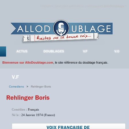
Rejoignez sans plus attendre la communauté
AlloDoublage
!
ACTUS
DOUBLAGES
V.F
V.O
Bienvenue sur AlloDoublage.com
, le site référence du doublage français.
Comediens
>
Rehlinger Boris
Comédien
: Français
Né le
: 24 Janvier 1974 (France)