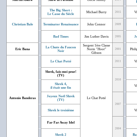
The Big Short :
Michael Burry
V
2015
Le Casse du Siècle
Christian Bale
Terminator Renaissance
John Connor
2009
Bad Times
Jim Luther Davis
J
2005
Sergent 1ère Classe
La Chute du Faucon
Eric Bana
Norm
"Hoot"
Phil
2001
Noir
Gibson
Le Chat Potté
V
2011
Shrek, fais-moi peur!
(TV)
2010
Shrek 4,
V
il était une fin
Joyeux Noël Shrek
Antonio Banderas
Le Chat Potté
(TV)
2007
Shrek le troisième
V
Far Far Away Idol
2004
Shrek 2
Ba