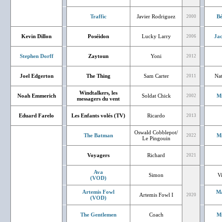
Traffic
Javier Rodriguez
Bé
2000
Kevin Dillon
Poséidon
Lucky Larry
Jac
2006
Stephen Dorff
Zaytoun
Yoni
2012
Joel Edgerton
The Thing
Sam Carter
Nat
2011
Windtalkers, les
Noah Emmerich
Soldat Chick
Mi
2002
messagers du vent
Eduard Farelo
Les Enfants volés (TV)
Ricardo
2013
Oswald Cobblepot/
The Batman
Mi
2022
Le Pingouin
Voyagers
Richard
2021
Ava
Simon
V
(VOD)
Artemis Fowl
Ma
Artemis Fowl I
2020
(VOD)
The Gentlemen
Coach
Mi