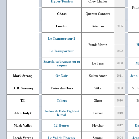
Hyper Tension
Chev Chelios
Phil
Chaos
Quentin Conners
London
Bateman
2005
Le Transporteur 2
Frank Martin
H
Le Transporteur
2002
Snatch, tu braques ou tu
Le Turc
Mi
2000
raques
Mark Strong
Or Noir
Sultan Amar
Jean-
2011
D. B. Sweeney
Frère des Ours
Sitka
Soph
2003
T.I.
Takers
Ghost
B
2010
Tucker & Dale Fightent
Alan Tudyk
Tucker
2010
le mal
Mark Valley
12 Heures
Fletcher
Da
2012
Jacob Vergas
Le Vol du Phoenix
Sammi
Jean
2004