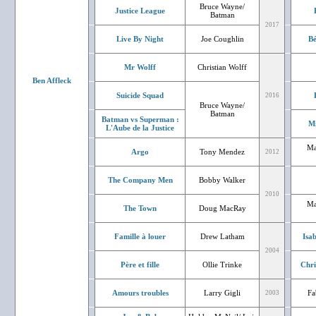
Bruce Wayne/
Justice League
Batman
2017
Live By Night
Joe Coughlin
Bé
Mr Wolff
Christian Wolff
Ben Affleck
Suicide Squad
2016
Bruce Wayne/
Batman
Batman vs Superman :
Mi
L'Aube de la Justice
Ma
Argo
Tony Mendez
2012
The Company Men
Bobby Walker
2010
Ma
The Town
Doug MacRay
Famille à louer
Drew Latham
Isa
2004
Père et fille
Ollie Trinke
Chri
Amours troubles
Larry Gigli
Fa
2003