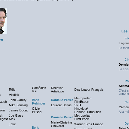
er
Legran
Le mond
Dernier
La sais
Allema
Comédien
Direction
Rôle
Distributeur Français
C'est 
V.F
Artistique
annonç
n
Viddick
NC
NC
NC
Metropolitan
John Garrity
Boris
Danielle Perret
augh
FilmExport
Rehlinger
Mike Banning
Laurent Dattas
SND
Camero
Olivier
Kinovista/
holm
James Ducat
NC
À la mé
Peissel
Condor Distribution
sh
Joe Glass
Metropolitan
Danielle Perret
degast
Nick
FilmExport
Marie-Christine
Jake
Warner Bros France
Chevalier
Boris
Saint 