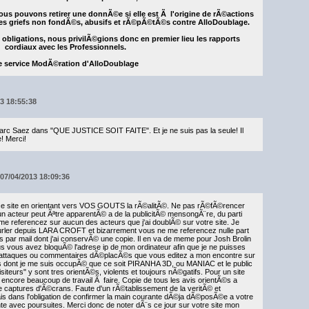
us pouvons retirer une donnÃ©e si elle est Ã l'origine de rÃ©actions
des griefs non fondÃ©s, abusifs et rÃ©pÃ©tÃ©s contre AlloDoublage.
s obligations, nous privilÃ©gions donc en premier lieu les rapports
cordiaux avec les Professionnels.
e service ModÃ©ration d'AlloDoublage
13 18:55:38
Marc Saez dans "QUE JUSTICE SOIT FAITE". Et je ne suis pas la seule! Il
! Merci!
07/04/2013 18:09:36
 ce site en orientant vers VOS GOUTS la rÃ©alitÃ©. Ne pas rÃ©fÃ©rencer
n acteur peut Ãªtre apparentÃ© a de la publicitÃ© mensongÃ¨re, du parti
 me referencez sur aucun des acteurs que j'ai doublÃ© sur votre site. Je
burler depuis LARA CROFT et bizarrement vous ne me referencez nulle part
s par mail dont j'ai conservÃ© une copie. Il en va de meme pour Josh Brolin
lus vous avez bloquÃ© l'adrese ip de mon ordinateur afin que je ne puisses
 attaques ou commentaires dÃ©placÃ©s que vous editez a mon encontre sur
lms dont je me suis occupÃ© que ce soit PIRANHA 3D, ou MANIAC et le public
isiteurs" y sont tres orientÃ©s, violents et toujours nÃ©gatifs. Pour un site
a encore beaucoup de travail Ã faire. Copie de tous les avis orientÃ©s a
de captures d'Ã©crans. Faute d'un rÃ©tablissement de la veritÃ© et
ais dans l'obligation de confirmer la main courante dÃ©ja dÃ©posÃ©e a votre
nte avec poursuites. Merci donc de noter dÃ¨s ce jour sur votre site mon