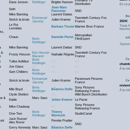
Première TV
Dane Jensen
Rehlinger
Brigitte Hansen
Distribution
En ce j
Jean-Marc
Seth
Pannetier
SND
Mike Banning
Laurent Dattas
Emmanuel
Twentieth Century Fox
Stoïck la brute
Julien Kramer
2024!
Jacomy
France
Le Roi
Aucun
Toute l
Barbara Tissier
Warner Bros France
Leonidas
Dialogue
heureus
ks,
Metropolitan
Chaun
Danielle Perret
Boris
FilmExport
Rehlinger
Joyeux 
a
Mike Banning
Laurent Dattas
SND
 &
Eric Herson-
Twentieth Century Fox
Frosty Hesson
Nathalie Régnier
n
Macarel
France
Boris
s
Tullus Aufidius
NC
NC
Rehlinger
chambr
a
Joe Glass
NC
NC
NC
À la mé
Boris
Sam Childers
NC
NC
Rehlinger
Emmanuel
Paramount Pictures
Stoïck la brute
Julien Kramer
Jacomy
France
s
revien
Boris
Sony Pictures
Milo Boyd
Béatrice Delfe
À la mé
Rehlinger
Releasing France
Clyde Shelton
NC
Wild Bunch Distribution
ne &
Marc Saez
Kable
Julien Kramer
Le Pacte
Sony Pictures
c
Mike Chadway
NC
Releasing France
Boris
Thierry
One-Two
StudioCanal
Rehlinger
Wermuth
Jack Rusoe/
ett
Perette Pradier
Alex Rover
SND
Gerry Kennedy
Marc Saez
Béatrice Delfe