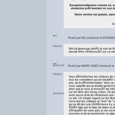
Exceptionnellement comme ici, no
virulentes prÃ©sentant en sus 
Notre service est gratuit, san
L
Posté par
Elo (visiteur) le 07/04/20
Moi j'ai beaucoup aimÃ© la voix de 
devrait Ãªtre rÃ©ferencÃ© sur ce site
Posté par
MARC SAEZ (visiteur) le 
Vous dÃ©sinformez les visiteurs de
tous les comediens qui ont doublÃ© u
pris, de la dÃ©sinformation. Vous ne
vous rappelle que je double gerard 
alors que je vous ai envoyÃ© les info
sur les films des freres cohen. De p
avoir aucun droit de rÃ©ponses aux
ce site. Un simple regard sur les fi
verra que les critiques et "avis" de "v
qui se dit etre une rÃ©fÃ©rence il y 
Ã©tÃ© faite par le biais de dates et 
d'Ã©quitÃ© de votre part, je me verr
encontre et de la transformer en plai