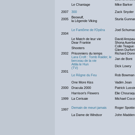
Le Chantage
Mike Barker
2007
300
Zack Snyder
Beowulf,
2005
Sturla Gunna
la Légende Viking
Le Fantôme de l'Opéra
Joel Schuma
2004
Le Match de leur vie
David Anspa
Dear Frankie
Shona Auerb
Colin Teague
Shooters
Glenn Durfort
2002
Prisonniers du temps
Richard Donn
Lara Croft : Tomb Raider, le
Jan de Bont
berceau de la vie
Attila le Hun
Dick Lowry
(TV)
2001
Le Règne du Feu
Rob Bowman
One More Kiss
Vadim Jean
2000
Dracula 2000
Patrick Lussi
Harrison's Flowers
Elie Chouraqu
1999
La Cerisaie
Michael Coco
Demain de meurt jamais
Roger Spotti
1997
La Dame de Windsor
John Madden