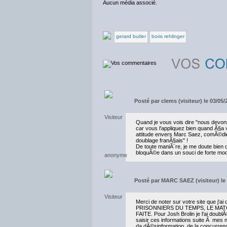
Aucun média associé.
gerard butler
boris rehlinger
Posté par
clems (visiteur) le 03/05
Quand je vous vois dire "nous devons
car vous l'appliquez bien quand Ã§a 
attitude envers Marc Saez, comÃ©die
doublage franÃ§ais" !
De toute maniÃ¨re, je me doute bie
bloquÃ©e dans un souci de forte mod
Posté par
MARC SAEZ (visiteur) le 
Merci de noter sur votre site que j'a
PRISONNIERS DU TEMPS, LE MATC
FAITE. Pour Josh Brolin je l'ai d
saisir ces informations suite Ã mes
da dÃ©sinformation, de la concurren