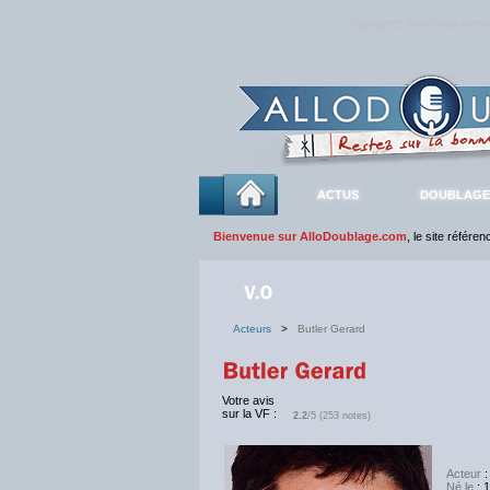
Rejoignez sans plus atte
ACTUS
DOUBLAGE
Bienvenue sur AlloDoublage.com
, le site référe
Acteurs
>
Butler Gerard
Votre avis
sur la VF :
2.2
/5 (253 notes)
Acteur
:
Né le
: 