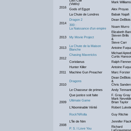
Last Call
Mark Williams
(Vidéo)
2016
Gods of Egypt
Alex Proyas
La Chute de Londres
Babak Najafi
Dragon 2
Dean DeBlois
2014
300 :
Noam Murro
La Naissance d'un empire
Elizabeth Ban
Steven Brills
2013
My Movie Project
&
Steve Carr
La Chute de la Maison
2013
Antoine Fuqu
Blanche
Michael Apted
Chasing Mavericks
Curtis Hanso
2012
Coriolanus
Ralph Fienne
Hunter Killer
Antoine Fuqu
2011
Machine Gun Preacher
Marc Forster
Dean DeBlois
Dragons
&
2010
Chris Sander
Le Chasseur de primes
Andy Tennant
Que justice soit faite
F. Gray Gray
Mark Neveldi
Ultimate Game
2009
Brian Taylor
L'Abominable Vérité
Robert Luketi
Rock'NRolla
Guy Ritchie
L'île de Nim
Jennifer Flack
2008
Richard
P. S. I Love You
LaGravenese