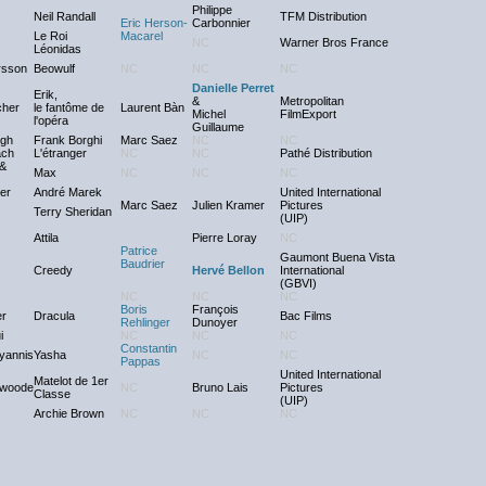
Philippe
Neil Randall
TFM Distribution
Eric Herson-
Carbonnier
Le Roi
Macarel
NC
Warner Bros France
Léonidas
rsson
Beowulf
NC
NC
NC
Danielle Perret
Erik,
&
Metropolitan
cher
le fantôme de
Laurent Bàn
Michel
FilmExport
l'opéra
Guillaume
ugh
Frank Borghi
Marc Saez
NC
NC
ach
L'étranger
NC
NC
Pathé Distribution
 &
Max
NC
NC
NC
er
André Marek
United International
Marc Saez
Julien Kramer
Pictures
Terry Sheridan
(UIP)
Attila
Pierre Loray
NC
Patrice
Gaumont Buena Vista
Baudrier
Creedy
Hervé Bellon
International
(GBVI)
NC
NC
NC
Boris
François
er
Dracula
Bac Films
Rehlinger
Dunoyer
i
NC
NC
NC
Constantin
yannis
Yasha
NC
NC
Pappas
United International
Matelot de 1er
swoode
NC
Bruno Lais
Pictures
Classe
(UIP)
Archie Brown
NC
NC
NC