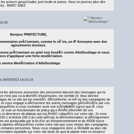
les acteurs gerard butler, josh brolin et autres. Vous ne pourrez plus dire
uÃ©e) . MARC SAEZ
15:39
Bonjour PREFECTURE,
mmentaires prÃ©sentant, comme le vÃ´tre, un IP Anonyme avec des
agissements douteux.
ersonne prÃ©sentant un grief non fondÃ© contre AlloDoublage et nous
ons d'appliquer une forte modÃ©ration.
e service ModÃ©ration d'AlloDoublage
e 28/03/2013 14:13:14
t les adresses anonymes des personnes laissant des messages qui ne
e n'est pas ca la libertÃ© d'expression, me semble t'il. Vous devriez
sages de ce site qui est orientÃ©, dÃ©sinforme, et mÃ¨ne des campagnes de
s. Je vous engage a dÃ©sactiver les autres messages gÃ©nÃ©rÃ©s par vos
masquÃ©es si vous souhaitez avoir une crÃ©dibilitÃ© parce que lÃ vous
le. Je suis un fonctionnaire de police qui a Ã©tÃ© informÃ© de vos
et directeurs de plateau qui ont Ã©tÃ© critiquÃ©s sur votre site. Je vous
le 226-1 et Article 226-2 du code pÃ©nal, la dÃ©sinformation, le dÃ©nigrement
s est punissable par la loi d'un an d'emprisonnement et de 45000 euros
es plaintes dÃ©posÃ©es contre votre site que vous menez des campagnes
a certaines personnes. Nous vous engageons donc a rÃ©tablir au plus vite
formation equitable sur votre site faute de quoi la plainte mise en instance