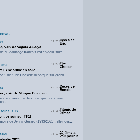
Deces de
22/05/2025
Eric
d, voix de Vegeta & Seiya
e du doublage français est en deuil suite...
The
11/04/2025
Chosen -
e Cene arrive en salle
on 5 de "The Chosen" débarque sur grand...
Deces de
09/01/2025
Benoit
ne, voix de Morgan Freeman
avec une immense tristesse que nous vous
ons...
Titanic de
23/06/2024
James
n, ce soir sur TF1!
moire de Jenny Gérard (1933/2020), elle nous...
20 films a
14/02/2024
voir pour la
Valentin 2024