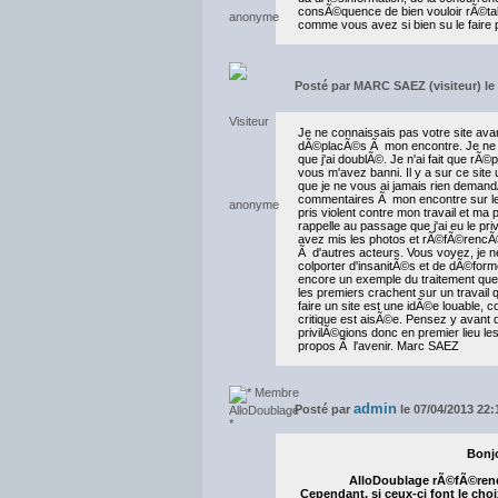
consÃ©quence de bien vouloir rÃ©tabl
comme vous avez si bien su le fair
Posté par
MARC SAEZ (visiteur) le 
Je ne connaissais pas votre site ava
dÃ©placÃ©s Ã mon encontre. Je ne 
que j'ai doublÃ©. Je n'ai fait que rÃ
vous m'avez banni. Il y a sur ce si
que je ne vous ai jamais rien demandÃ©
commentaires Ã mon encontre sur le 
pris violent contre mon travail et ma
rappelle au passage que j'ai eu le pr
avez mis les photos et rÃ©fÃ©rencÃ©s
Ã d'autres acteurs. Vous voyez, je 
colporter d'insanitÃ©s et de dÃ©forme
encore un exemple du traitement que
les premiers crachent sur un travail 
faire un site est une idÃ©e louable, co
critique est aisÃ©e. Pensez y avant 
privilÃ©gions donc en premier lieu le
propos Ã l'avenir. Marc SAEZ
admin
Posté par
le 07/04/2013 22:
Bonjo
AlloDoublage rÃ©fÃ©rence
Cependant, si ceux-ci font le cho