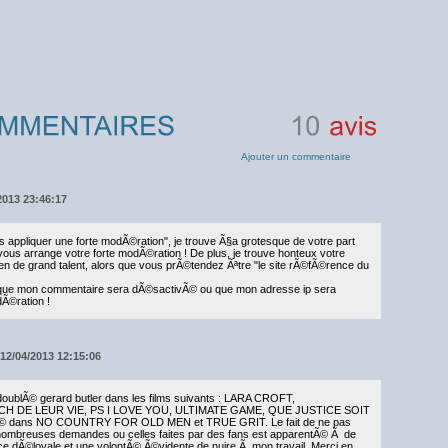
10
avis
Ajouter un commentaire
/2013 23:46:17
 appliquer une forte modÃ©ration", je trouve Ã§a grotesque de votre part
vous arrange votre forte modÃ©ration ! De plus, je trouve honteux votre
n de grand talent, alors que vous prÃ©tendez Ãªtre "le site rÃ©fÃ©rence du
n que mon commentaire sera dÃ©sactivÃ© ou que mon adresse ip sera
Ã©ration !
12/04/2013 12:15:06
i doublÃ© gerard butler dans les films suivants : LARA CROFT,
H DE LEUR VIE, PS I LOVE YOU, ULTIMATE GAME, QUE JUSTICE SOIT
oublÃ© dans NO COUNTRY FOR OLD MEN et TRUE GRIT. Le fait de ne pas
 nombreuses demandes ou celles faites par des fans est apparentÃ© Ã de
ce dÃ©loyale et une volontÃ© Ã©vidente de nuire Ã mon travail. Merci en