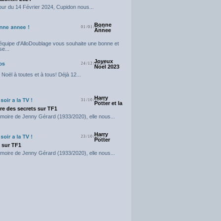
our du 14 Février 2024, Cupidon nous...
Bonne
01/01/2024
Annee
'équipe d'AlloDoublage vous souhaite une bonne et
e...
Joyeux
24/12/2023
Noel 2023
Noël à toutes et à tous! Déjà 12...
Harry
31/10/2023
Potter et la
e des secrets sur TF1
moire de Jenny Gérard (1933/2020), elle nous...
Harry
23/10/2023
Potter
t sur TF1
moire de Jenny Gérard (1933/2020), elle nous...