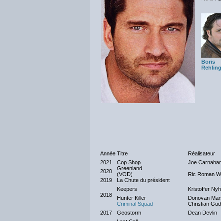
Boris
Rehling
Année
Titre
Réalisateur
2021
Cop Shop
Joe Carnaha
Greenland
2020
(VOD)
Ric Roman W
2019
La Chute du président
Keepers
Kristoffer Ny
2018
Hunter Killer
Donovan Mar
Criminal Squad
Christian Gu
2017
Geostorm
Dean Devlin