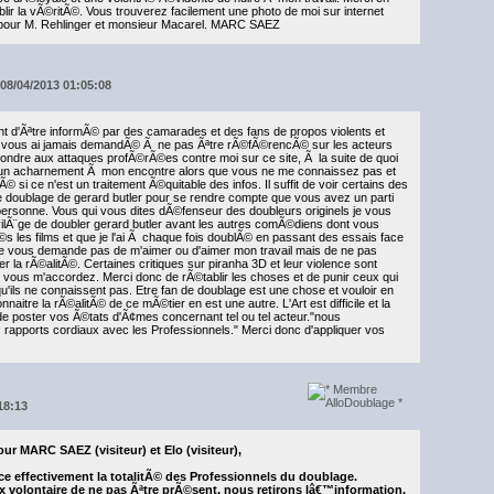
ir la vÃ©ritÃ©. Vous trouverez facilement une photo de moi sur internet
e pour M. Rehlinger et monsieur Macarel. MARC SAEZ
08/04/2013 01:05:08
nt d'Ãªtre informÃ© par des camarades et des fans de propos violents et
vous ai jamais demandÃ© Ã ne pas Ãªtre rÃ©fÃ©rencÃ© sur les acteurs
©pondre aux attaques profÃ©rÃ©es contre moi sur ce site, Ã la suite de quoi
te un acharnement Ã mon encontre alors que vous ne me connaissez pas et
 si ce n'est un traitement Ã©quitable des infos. Il suffit de voir certains des
doublage de gerard butler pour se rendre compte que vous avez un parti
 personne. Vous qui vous dites dÃ©fenseur des doubleurs originels je vous
ivilÃ¨ge de doubler gerard butler avant les autres comÃ©diens dont vous
 les films et que je l'ai Ã chaque fois doublÃ© en passant des essais face
ne vous demande pas de m'aimer ou d'aimer mon travail mais de ne pas
r la rÃ©alitÃ©. Certaines critiques sur piranha 3D et leur violence sont
 vous m'accordez. Merci donc de rÃ©tablir les choses et de punir ceux qui
qu'ils ne connaissent pas. Etre fan de doublage est une chose et vouloir en
nnaitre la rÃ©alitÃ© de ce mÃ©tier en est une autre. L'Art est difficile et la
de poster vos Ã©tats d'Ã¢mes concernant tel ou tel acteur."nous
s rapports cordiaux avec les Professionnels." Merci donc d'appliquer vos
18:13
ur MARC SAEZ (visiteur) et Elo (visiteur),
 effectivement la totalitÃ© des Professionnels du doublage.
ix volontaire de ne pas Ãªtre prÃ©sent, nous retirons lâ€™information.