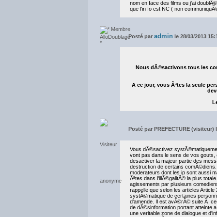
nom en face des films ou j'ai doublÃ© 
que l'in fo est NC ( non communiq
admin
Posté par
le 28/03/2013 15:
Nous dÃ©sactivons tous les co
A ce jour, vous Ãªtes la seule p
dev
L
Posté par
PREFECTURE (visiteur) l
Vous dÃ©sactivez systÃ©matiquemen
vont pas dans le sens de vos gouts, c
desactiver la majeur partie des mes
destruction de certains comÃ©dien
moderateurs dont les ip sont aussi 
Ãªtes dans l'illÃ©galitÃ© la plus tota
agissements par plusieurs comediens 
rappelle que selon les articles Artic
systÃ©matique de certaines personne
d'amende. Il est avÃ©rÃ© suite Ã c
de dÃ©sinformation portant atteinte 
une veritable zone de dialogue et d'in