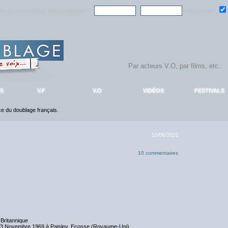
ndre la communauté
AlloDoublage
!
Mémoriser :
S
V.F
V.O
VIDÉOS
FESTIVALS
nce du doublage français.
10/06/2021
10 commentaires
 Britannique
13 Novembre 1969 à Paisley, Ecosse (Royaume-Uni)