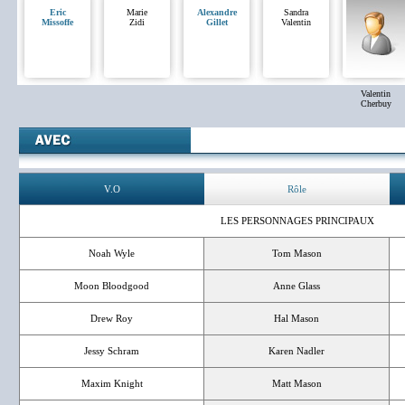
Eric
Marie
Alexandre
Sandra
Missoffe
Zidi
Gillet
Valentin
Valentin
Cherbuy
V.O
Rôle
LES PERSONNAGES PRINCIPAUX
Noah Wyle
Tom Mason
Moon Bloodgood
Anne Glass
Drew Roy
Hal Mason
Jessy Schram
Karen Nadler
Maxim Knight
Matt Mason