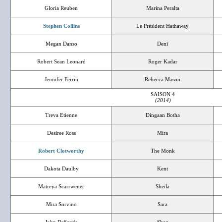
Gloria Reuben
Marina Peralta
Stephen Collins
Le Président Hathaway
Megan Danso
Deni
Robert Sean Leonard
Roger Kadar
Jennifer Ferrin
Rebecca Mason
SAISON 4
(2014)
Treva Etienne
Dingaan Botha
Desiree Ross
Mira
Robert Clotworthy
The Monk
Dakota Daulby
Kent
Matreya Scarrwener
Sheila
Mira Sorvino
Sara