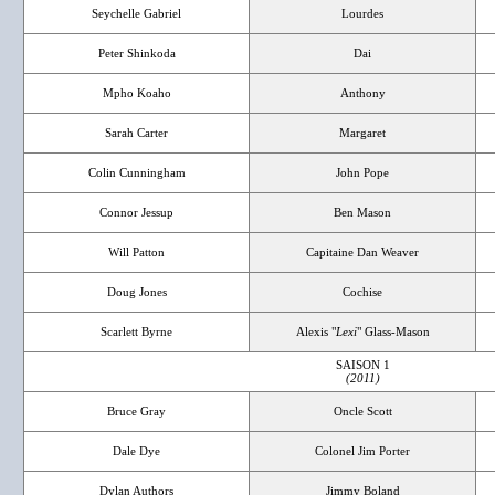
Seychelle Gabriel
Lourdes
Peter Shinkoda
Dai
Mpho Koaho
Anthony
Sarah Carter
Margaret
Colin Cunningham
John Pope
Connor Jessup
Ben Mason
Will Patton
Capitaine Dan Weaver
Doug Jones
Cochise
Scarlett Byrne
Alexis "
Lexi
" Glass-Mason
SAISON 1
(2011)
Bruce Gray
Oncle Scott
Dale Dye
Colonel Jim Porter
Dylan Authors
Jimmy Boland