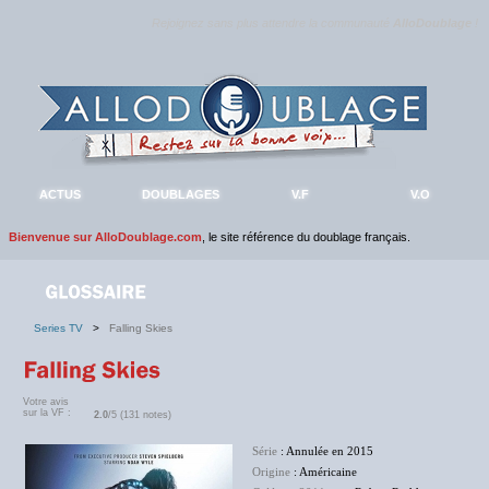
Rejoignez sans plus attendre la communauté
AlloDoublage
!
ACTUS
DOUBLAGES
V.F
V.O
Bienvenue sur AlloDoublage.com
, le site référence du doublage français.
Series TV
>
Falling Skies
Votre avis
sur la VF :
2.0
/5 (131 notes)
Série
: Annulée en 2015
Origine
: Américaine