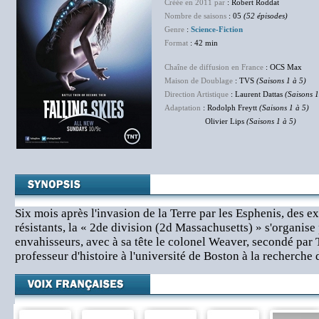
Créée en 2011 par
: Robert Roddat
Nombre de saisons
: 05
(52 épisodes)
Genre
:
Science-Fiction
Format
: 42 min
Chaîne de diffusion en France
: OCS Max
Maison de Doublage
: TVS
(Saisons 1 à 5)
Direction Artistique
: Laurent Dattas
(Saisons 1
Adaptation
: Rodolph Freytt
(Saisons 1 à 5)
Olivier Lips
(Saisons 1 à 5)
Six mois après l'invasion de la Terre par les Esphenis, des e
résistants, la « 2de division (2d Massachusetts) » s'organise
envahisseurs, avec à sa tête le colonel Weaver, secondé pa
professeur d'histoire à l'université de Boston à la recherche d