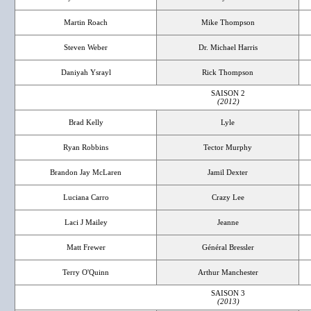
Martin Roach
Mike Thompson
Steven Weber
Dr. Michael Harris
Daniyah Ysrayl
Rick Thompson
SAISON 2
(2012)
Brad Kelly
Lyle
Ryan Robbins
Tector Murphy
Brandon Jay McLaren
Jamil Dexter
Luciana Carro
Crazy Lee
Laci J Mailey
Jeanne
Matt Frewer
Général Bressler
Terry O'Quinn
Arthur Manchester
SAISON 3
(2013)