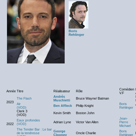
Boris
Rehlinger
Comédien
Année
Titre
Réalisateur
Rôle
V.F
Andrés
The Flash
Bruce Wayne/ Batman
Muschietti
2023
Air
Boris
Ben Affleck
Philip Knight
(VOD)
Rehlinger
Clerk 3
Kevin Smith
Boston John
(VOD)
Jean-
Eaux profondes
Adrian Lyne
Victor Van Allen
Pierre
2022
(VOD)
Michael
The Tender Bar : Le bar
George
Boris
de la tendresse
Oncle Charlie
Clooney
Rehlinger