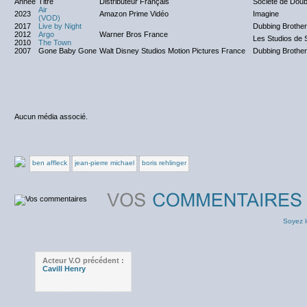
Année
Titre
Distributeur Français
Société de Doub
Air
2023
Amazon Prime Vidéo
Imagine
(VOD)
2017
Live by Night
Dubbing Brothe
2012
Argo
Warner Bros France
Les Studios de 
2010
The Town
2007
Gone Baby Gone
Walt Disney Studios Motion Pictures France
Dubbing Brothe
Aucun média associé.
ben affleck
jean-pierre michael
boris rehlinger
Soyez l
Acteur V.O précédent :
Cavill Henry