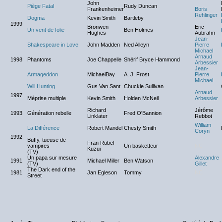
John
Piège Fatal
Rudy Duncan
Frankenheimer
Boris
Rehlinger
Dogma
Kevin Smith
Bartleby
1999
Bronwen
Eric
Un vent de folie
Ben Holmes
Hughes
Aubrahn
Jean-
Shakespeare in Love
John Madden
Ned Alleyn
Pierre
Michael
Arnaud
1998
Phantoms
Joe Chappelle
Shérif Bryce Hammond
Arbessier
Jean-
Armageddon
MichaelBay
A. J. Frost
Pierre
Michael
Will Hunting
Gus Van Sant
Chuckie Sullivan
Arnaud
1997
Méprise multiple
Kevin Smith
Holden McNeil
Arbessier
Richard
Jérôme
1993
Génération rebelle
Fred O'Bannion
Linklater
Rebbot
William
La Différence
Robert Mandel
Chesty Smith
Coryn
1992
Buffy, tueuse de
Fran Rubel
vampires
Un basketteur
NC
Kuzui
(TV)
Un papa sur mesure
Alexandre
1991
Michael Miller
Ben Watson
(TV)
Gillet
The Dark end of the
1981
Jan Egleson
Tommy
NC
Street