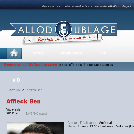
Rejoignez sans plus attendre la communauté
AlloDoublage
!
ACTUS
DOUBLAGES
V.F
Bienvenue sur AlloDoublage.com
, le site référence du doublage français.
Acteurs
>
Affleck Ben
Votre avis
sur la VF :
2.4
/5 (366 notes)
Acteur - Réalisateur
: Américain
Né le
: 15 Août 1972 à Berkeley, Californie (Et