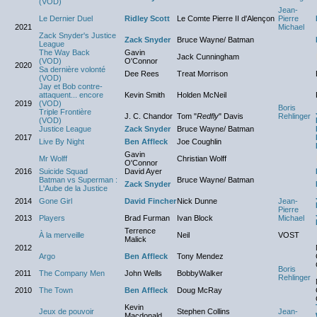
(VOD)
Jean-
Le Dernier Duel
Ridley Scott
Le Comte Pierre II d'Alençon
Pierre
2021
Michael
Zack Snyder's Justice
Zack Snyder
Bruce Wayne/ Batman
League
The Way Back
Gavin
Jack Cunningham
(VOD)
O'Connor
2020
Sa dernière volonté
Dee Rees
Treat Morrison
(VOD)
Jay et Bob contre-
attaquent... encore
Kevin Smith
Holden McNeil
2019
(VOD)
Boris
Triple Frontière
J. C. Chandor
Tom "
Redfly
" Davis
Rehlinger
(VOD)
Justice League
Zack Snyder
Bruce Wayne/ Batman
2017
Live By Night
Ben Affleck
Joe Coughlin
Gavin
Mr Wolff
Christian Wolff
O'Connor
2016
Suicide Squad
David Ayer
Batman vs Superman :
Bruce Wayne/ Batman
Zack Snyder
L'Aube de la Justice
2014
Gone Girl
David Fincher
Nick Dunne
Jean-
Pierre
2013
Players
Brad Furman
Ivan Block
Michael
Terrence
À la merveille
Neil
VOST
Malick
2012
Argo
Ben Affleck
Tony Mendez
Boris
2011
The Company Men
John Wells
BobbyWalker
Rehlinger
2010
The Town
Ben Affleck
Doug McRay
Kevin
Jeux de pouvoir
Stephen Collins
Jean-
Macdonald