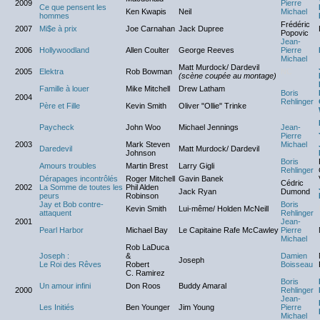
2009
Pierre
Ce que pensent les
Ken Kwapis
Neil
Michael
hommes
Frédéric
2007
Mi$e à prix
Joe Carnahan
Jack Dupree
Popovic
Jean-
2006
Hollywoodland
Allen Coulter
George Reeves
Pierre
Michael
Matt Murdock/ Dardevil
2005
Elektra
Rob Bowman
NC
(scène coupée au montage)
Famille à louer
Mike Mitchell
Drew Latham
Boris
2004
Rehlinger
Père et Fille
Kevin Smith
Oliver "Ollie" Trinke
Paycheck
John Woo
Michael Jennings
Jean-
Pierre
2003
Mark Steven
Michael
Daredevil
Matt Murdock/ Dardevil
Johnson
Boris
Amours troubles
Martin Brest
Larry Gigli
Rehlinger
Dérapages incontrôlés
Roger Mitchell
Gavin Banek
Cédric
2002
La Somme de toutes les
Phil Alden
Jack Ryan
Dumond
peurs
Robinson
Jay et Bob contre-
Boris
Kevin Smith
Lui-même/ Holden McNeill
attaquent
Rehlinger
2001
Jean-
Pearl Harbor
Michael Bay
Le Capitaine Rafe McCawley
Pierre
Michael
Rob LaDuca
Joseph :
&
Damien
Joseph
Le Roi des Rêves
Robert
Boisseau
C. Ramirez
Boris
Un amour infini
Don Roos
Buddy Amaral
2000
Rehlinger
Jean-
Les Initiés
Ben Younger
Jim Young
Pierre
Michael