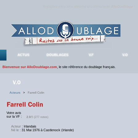
Rejoignez sans plus attendre la communauté
AlloDoublage
!
ACTUS
DOUBLAGES
V.F
V.O
Bienvenue sur AlloDoublage.com
, le site référence du doublage français.
Acteurs
>
Farrell Colin
Votre avis
sur la VF :
2.0
/5 (277 notes)
Acteur
: Irlandais
Né le
: 31 Mai 1976 à Castlenock (Irlande)