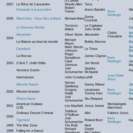
O'Connor
2007
Le Rêve de Cassandre
Woody Allen
Terry
N
Robert
Demande à la poussière
Arturo Bandini
Mi
Towne
Boris
Rehlinger
Sonny
2005
Miami Vice - Deux flics à Miami
Michael Mann
Ju
Crockett
Terrence
Le Capitaine
Le Nouveau Monde
Da
Malick
John Smith
Cédric
Is
Alexandre
Oliver Stone
Alexandre
Chevalme
Br
2004
Michael
La Maison au bout du monde
Bobby Morrow
NC
Da
Mayer
Mark Steven
Je
Daredevil
Le Tireur
Johnson
Do
Roger
La Recrue
James Clayton
He
Donaldson
Boris
Clark
Rehlinger
Je
2003
S.W.A.T. Unité d'élite
Jim Street
Johnson
Mo
Joel
Spanky
Veronica Guerin
Kar
Schumacher
McSpank
Jean-Didier
Intermission
John Crowley
Lehiff
N
Aïssy
Steven
Minority Report
Danny Witwer
Je
Spielberg
Gregory
Lieutenant
Boris
Je
2002
Mission évasion
Hoblit
Tommy Hart
Rehlinger
Do
Joel
Phone Game
Stu Shepard
Kar
Schumacher
American Outlaws
Michelangelo
2001
Les Mayfield
Jesse James
N
(V.B)
Marchese
Taddeus
Ordinary Decent Criminal
Alec
Fabrice Josso
N
O'Sullivan
2000
Joel
Boris
Tigerland
Roland Bozz
Kar
Schumacher
Rehlinger
1999
The War Zone
Tim Roth
Nick
NC
N
Richard
Daniel
1998
Falling for a Dance
NC
N
Standeven
McCarthey