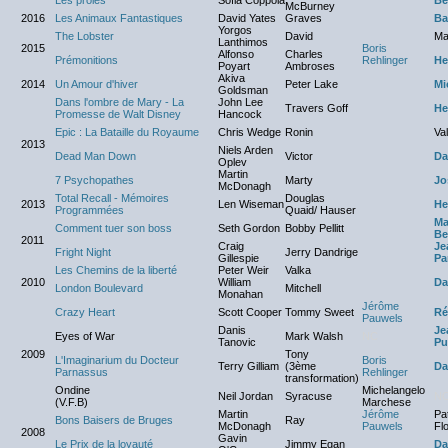
Les proies
Sofia Coppola
Bé
McBurney
2016
Les Animaux Fantastiques
David Yates
Graves
Ba
Yorgos
The Lobster
David
Ma
Lanthimos
2015
Boris
Alfonso
Charles
Prémonitions
Rehlinger
He
Poyart
Ambroses
Akiva
2014
Un Amour d'hiver
Peter Lake
Mi
Goldsman
Dans l'ombre de Mary - La
John Lee
Travers Goff
He
Promesse de Walt Disney
Hancock
Epic : La Bataille du Royaume
Chris Wedge
Ronin
Val
2013
Niels Arden
Dead Man Down
Victor
Da
Oplev
Martin
7 Psychopathes
Marty
Jo
McDonagh
Total Recall - Mémoires
Douglas
2013
Len Wiseman
He
Programmées
Quaid/ Hauser
Ma
Comment tuer son boss
Seth Gordon
Bobby Pellitt
Be
2011
Craig
Je
Fright Night
Jerry Dandrige
Gillespie
Pa
Les Chemins de la liberté
Peter Weir
Valka
2010
William
Da
London Boulevard
Mitchell
Monahan
Jérôme
Crazy Heart
Scott Cooper
Tommy Sweet
Ré
Pauwels
Danis
Je
Eyes of War
Mark Walsh
NC
Tanovic
Pu
2009
Tony
L'Imaginarium du Docteur
Boris
Terry Gilliam
(3ème
Da
Parnassus
Rehlinger
transformation)
Ondine
Michelangelo
Neil Jordan
Syracuse
N
(V.F.B)
Marchese
Martin
Jérôme
Pa
Bons Baisers de Bruges
Ray
McDonagh
Pauwels
Fl
2008
Gavin
Le Prix de la loyauté
Jimmy Egan
Da