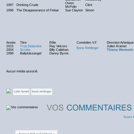
Owen
1997
Drinking Crude
Click
NC
N
McPolin
1996
The Disappearance of Finbar
Sue Clayton
Simon
NC
N
Année
Titre
Rôle
Comédien V.F
Direction Artistique
2015
True Detective
Ray Velcoro
Julien Kramer
Boris Rehlinger
2004
Scrubs
Billy Callahan
Thierry Wermuth
1998
Ballykiissangel
Danny Byrne
NC
NC
Aucun média associé.
colin farrell
boris rehlinger
Soyez l