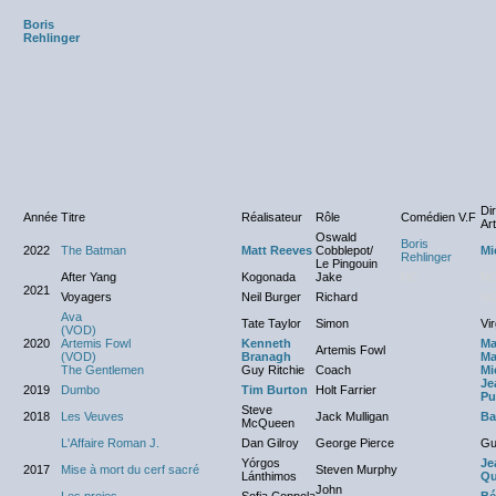
Boris
Rehlinger
Di
Année
Titre
Réalisateur
Rôle
Comédien V.F
Art
Oswald
Boris
2022
The Batman
Matt Reeves
Cobblepot/
Mi
Rehlinger
Le Pingouin
After Yang
Kogonada
Jake
NC
N
2021
Voyagers
Neil Burger
Richard
N
Ava
Tate Taylor
Simon
Vi
(VOD)
2020
Artemis Fowl
Kenneth
Ma
Artemis Fowl
(VOD)
Branagh
Ma
The Gentlemen
Guy Ritchie
Coach
Mi
Je
2019
Dumbo
Tim Burton
Holt Farrier
Pu
Steve
2018
Les Veuves
Jack Mulligan
Ba
McQueen
L'Affaire Roman J.
Dan Gilroy
George Pierce
Gu
Yórgos
Je
2017
Mise à mort du cerf sacré
Steven Murphy
Lánthimos
Qu
John