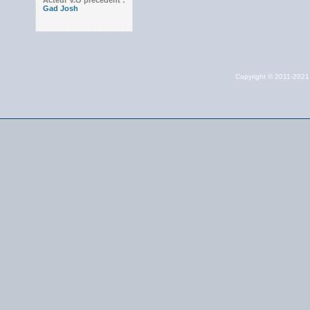
Acteur V.O précédent :
Gad Josh
Copyright © 2011-202