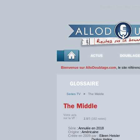
Rejoignez sans plus atte
ACTUS
DOUBLAGE
Bienvenue sur AlloDoublage.com
, le site référe
Series TV
>
The Middle
Votre avis
sur la VF :
2.0
/5 (162 notes)
Série
: Annulée en 2018
Origine
: Américaine
Créée en 2009 par
: Eileen Heisler
DeAnn Heline