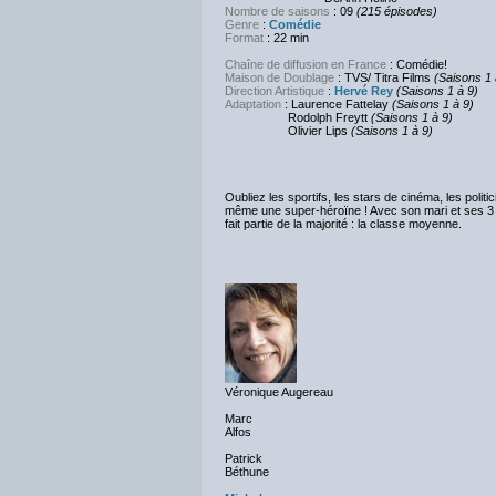
Nombre de saisons
: 09
(215 épisodes)
Genre
:
Comédie
Format
: 22 min
Chaîne de diffusion en France
: Comédie!
Maison de Doublage
: TVS/ Titra Films
(Saisons 1 
Direction Artistique
:
Hervé Rey
(Saisons 1 à 9)
Adaptation
: Laurence Fattelay
(Saisons 1 à 9)
Rodolph Freytt
(Saisons 1 à 9)
Olivier Lips
(Saisons 1 à 9)
Oubliez les sportifs, les stars de cinéma, les politi
même une super-héroïne ! Avec son mari et ses 3 enf
fait partie de la majorité : la classe moyenne.
Véronique Augereau
Marc
Alfos
Patrick
Béthune