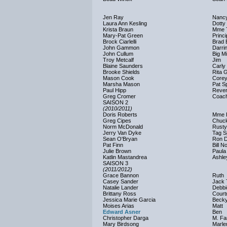
Jen Ray
Nanc
Laura Ann Kesling
Dotty
Krista Braun
Mme 
Mary-Pat Green
Princi
Brock Ciarlelli
Brad B
John Gammon
Darri
John Cullum
Big M
Troy Metcalf
Jim
Blaine Saunders
Carly
Brooke Shields
Rita 
Mason Cook
Core
Marsha Mason
Pat S
Paul Hipp
Reve
Greg Cromer
Coac
SAISON 2
(2010/2011)
Doris Roberts
Mme 
Greg Cipes
Chuc
Norm McDonald
Rusty
Jerry Van Dyke
Tag S
Sean O'Bryan
Ron 
Pat Finn
Bill 
Julie Brown
Paula
Katlin Mastandrea
Ashle
SAISON 3
(2011/2012)
Grace Bannon
Ruth
Casey Sander
Jack 
Natalie Lander
Debbi
Brittany Ross
Court
Jessica Marie Garcia
Beck
Moises Arias
Matt
Edward Asner
Ben
Christopher Darga
M. Fa
Mary Birdsong
Marle