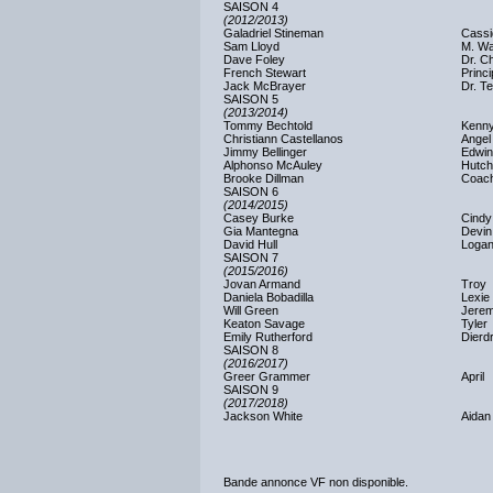
SAISON 4
(2012/2013)
Galadriel Stineman
Cassi
Sam Lloyd
M. Wa
Dave Foley
Dr. C
French Stewart
Princ
Jack McBrayer
Dr. T
SAISON 5
(2013/2014)
Tommy Bechtold
Kenn
Christiann Castellanos
Angel
Jimmy Bellinger
Edwin
Alphonso McAuley
Hutch
Brooke Dillman
Coach
SAISON 6
(2014/2015)
Casey Burke
Cindy
Gia Mantegna
Devin
David Hull
Loga
SAISON 7
(2015/2016)
Jovan Armand
Troy
Daniela Bobadilla
Lexie
Will Green
Jere
Keaton Savage
Tyler
Emily Rutherford
Dierd
SAISON 8
(2016/2017)
Greer Grammer
April
SAISON 9
(2017/2018)
Jackson White
Aidan
Bande annonce VF non disponible.