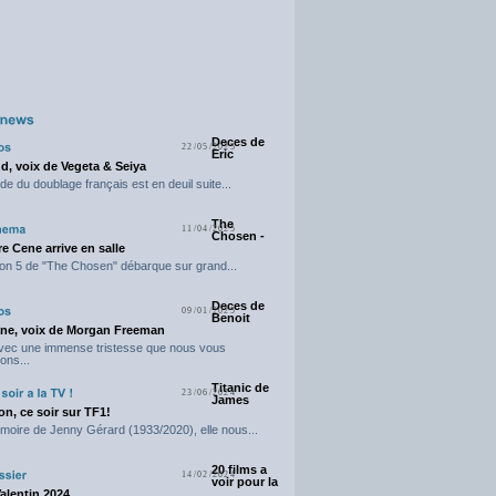
Deces de
22/05/2025
Eric
d, voix de Vegeta & Seiya
e du doublage français est en deuil suite...
The
11/04/2025
Chosen -
e Cene arrive en salle
on 5 de "The Chosen" débarque sur grand...
Deces de
09/01/2025
Benoit
ne, voix de Morgan Freeman
avec une immense tristesse que nous vous
ons...
Titanic de
23/06/2024
James
n, ce soir sur TF1!
moire de Jenny Gérard (1933/2020), elle nous...
20 films a
14/02/2024
voir pour la
Valentin 2024