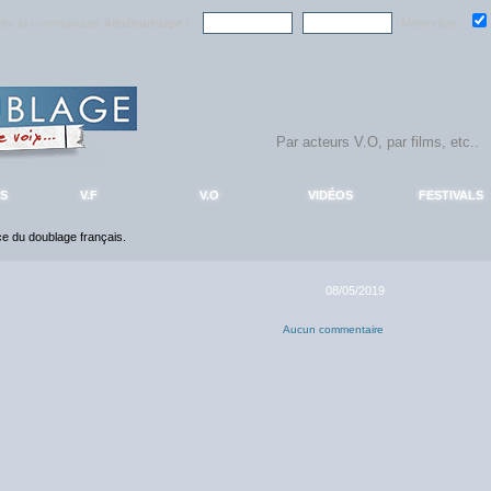
ndre la communauté
AlloDoublage
!
Mémoriser :
S
V.F
V.O
VIDÉOS
FESTIVALS
nce du doublage français.
08/05/2019
Aucun commentaire