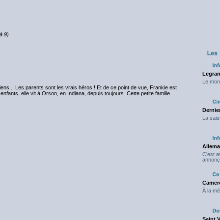
à 9)
Legran
Le mond
ciens... Les parents sont les vrais héros ! Et de ce point de vue, Frankie est
ants, elle vit à Orson, en Indiana, depuis toujours. Cette petite famille
Dernier
La sais
Allema
C'est 
annonç
Camero
À la mé
Saint 