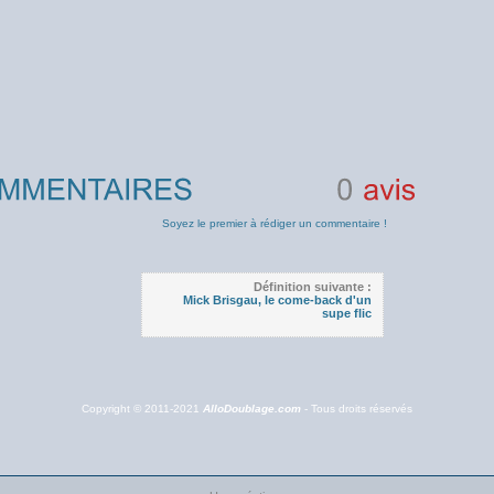
0
avis
Soyez le premier à rédiger un commentaire !
Définition suivante :
Mick Brisgau, le come-back d'un
supe flic
Copyright © 2011-2021
AlloDoublage.com
- Tous droits réservés