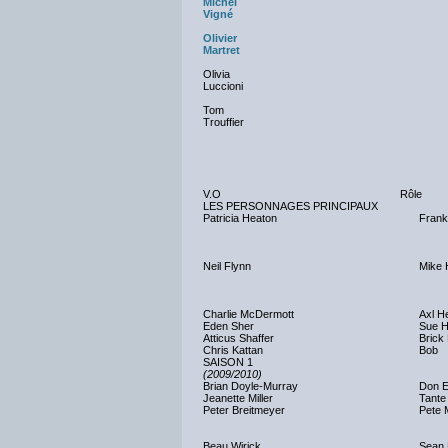
Michel
Vigné
Olivier
Martret
Olivia
Luccioni
Tom
Trouffier
V.O
Rôle
LES PERSONNAGES PRINCIPAUX
Patricia Heaton
Frank
Neil Flynn
Mike 
Charlie McDermott
Axl H
Eden Sher
Sue 
Atticus Shaffer
Brick
Chris Kattan
Bob
SAISON 1
(2009/2010)
Brian Doyle-Murray
Don E
Jeanette Miller
Tante
Peter Breitmeyer
Pete M
Beau Wirick
Sean