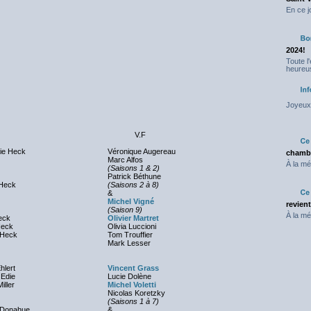
En ce j
2024!
Toute l
heureus
Joyeux 
V.F
ie Heck
Véronique Augereau
chambr
Marc Alfos
À la mé
(Saisons 1 & 2)
Patrick Béthune
Heck
(Saisons 2 à 8)
&
Michel Vigné
revien
(Saison 9)
À la mé
eck
Olivier Martret
Heck
Olivia Luccioni
 Heck
Tom Trouffier
Mark Lesser
hlert
Vincent Grass
 Edie
Lucie Dolène
iller
Michel Voletti
Nicolas Koretzky
(Saisons 1 à 7)
 Donahue
&