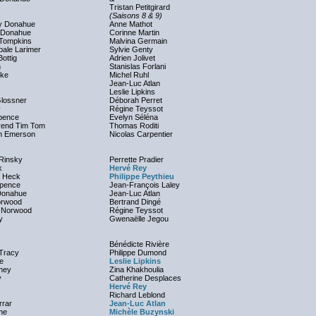
Tristan Petitgirard
(Saisons 8 & 9)
y Donahue
Anne Mathot
 Donahue
Corinne Martin
Tompkins
Malvina Germain
pale Larimer
Sylvie Genty
ottig
Adrien Jolivet
n
Stanislas Forlani
ike
Michel Ruhl
Jean-Luc Atlan
Leslie Lipkins
Glossner
Déborah Perret
y
Régine Teyssot
pence
Evelyn Séléna
rend Tim Tom
Thomas Roditi
h Emerson
Nicolas Carpentier
Rinsky
Perrette Pradier
k
Hervé Rey
 Heck
Philippe Peythieu
pence
Jean-François Laley
Donahue
Jean-Luc Atlan
Norwood
Bertrand Dingé
 Norwood
Régine Teyssot
y
Gwenaëlle Jegou
Bénédicte Rivière
Tracy
Philippe Dumond
e
Leslie Lipkins
ney
Zina Khakhoulia
y
Catherine Desplaces
Hervé Rey
Richard Leblond
rrar
Jean-Luc Atlan
ne
Michèle Buzynski