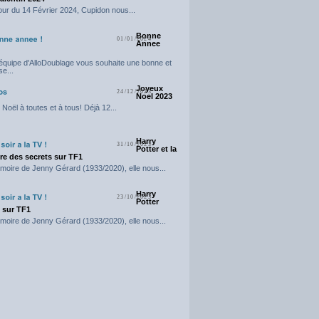
our du 14 Février 2024, Cupidon nous...
Bonne
01/01/2024
Annee
'équipe d'AlloDoublage vous souhaite une bonne et
e...
Joyeux
24/12/2023
Noel 2023
Noël à toutes et à tous! Déjà 12...
Harry
31/10/2023
Potter et la
e des secrets sur TF1
moire de Jenny Gérard (1933/2020), elle nous...
Harry
23/10/2023
Potter
t sur TF1
moire de Jenny Gérard (1933/2020), elle nous...