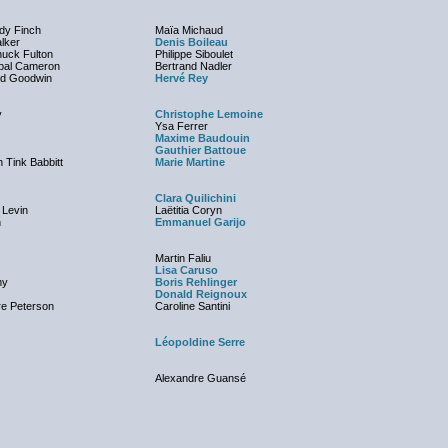
dy Finch
Maïa Michaud
lker
Denis Boileau
huck Fulton
Philippe Siboulet
ipal Cameron
Bertrand Nadler
ed Goodwin
Hervé Rey
y
Christophe Lemoine
Ysa Ferrer
Maxime Baudouin
Gauthier Battoue
 Tink Babbitt
Marie Martine
Clara Quilichini
 Levin
Laëtitia Coryn
n
Emmanuel Garijo
Martin Faliu
Lisa Caruso
my
Boris Rehlinger
Donald Reignoux
re Peterson
Caroline Santini
Léopoldine Serre
Alexandre Guansé