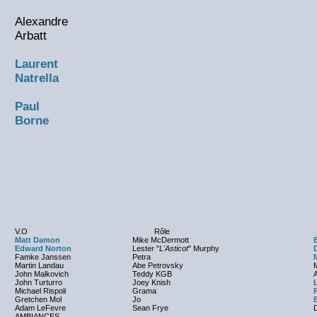
Alexandre
Arbatt
Laurent
Natrella
Paul
Borne
V.O
Rôle
Matt Damon
Mike McDermott
Edward Norton
Lester "
L'Asticot
" Murphy
Famke Janssen
Petra
Martin Landau
Abe Petrovsky
John Malkovich
Teddy KGB
A
John Turturro
Joey Knish
Michael Rispoli
Grama
Gretchen Mol
Jo
Adam LeFevre
Sean Frye
AMBIANCES