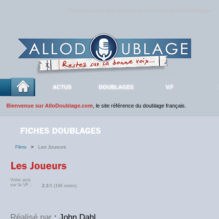
Rejoignez sans plus attendre la communauté
AlloDoublage
!
ACTUS
DOUBLAGES
V.F
Bienvenue sur AlloDoublage.com
, le site référence du doublage français.
Films
>
Les Joueurs
Votre avis
sur la VF :
2.1
/5 (196 notes)
Réalisé par
: John Dahl