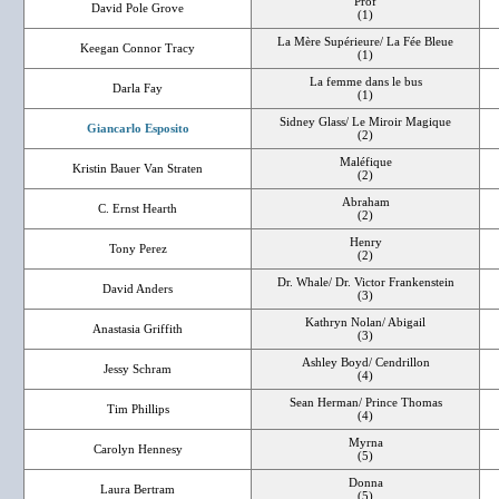
Prof
David Pole Grove
(1)
La Mère Supérieure/ La Fée Bleue
Keegan Connor Tracy
(1)
La femme dans le bus
Darla Fay
(1)
Sidney Glass/ Le Miroir Magique
Giancarlo Esposito
(2)
Maléfique
Kristin Bauer Van Straten
(2)
Abraham
C. Ernst Hearth
(2)
Henry
Tony Perez
(2)
Dr. Whale/ Dr. Victor Frankenstein
David Anders
(3)
Kathryn Nolan/ Abigail
Anastasia Griffith
(3)
Ashley Boyd/ Cendrillon
Jessy Schram
(4)
Sean Herman/ Prince Thomas
Tim Phillips
(4)
Myrna
Carolyn Hennesy
(5)
Donna
Laura Bertram
(5)