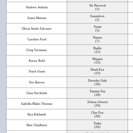
Sir Perceval
Andrew Jenkins
(1)
Guenièvre
Joana Metrass
(2)
Violet
Olivia Steele Falconer
(5)
Nimue
Caroline Ford
(7)
Hadès
Greg Germann
(12)
Megara
Kacey Rohl
(13)
Dead-Eye
Teach Grant
(13)
Dorothy Gale
Teri Reeves
(16)
Tantine Em
Gina Stockdale
(18)
Zelena
(Jeune)
Isabella Blake-Thomas
(19)
Cleo Fox
Rya Kihlstedt
(20)
Tasha
Max Chadburn
(20)