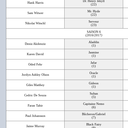
Dr. Henry Jekyll
Hank Harris
(22)
Mr. Hyde
Sam Witwer
(22)
Serveur
Nikolai Witschl
(23)
SAISON 6
(2016/2017)
Aladdin
Deniz Akdenziz
(1)
Jasmine
Karen David
(1)
Jafar
Oded Fehr
(1)
Oracle
Jordyn Ashley Olson
(1)
Gideon
Giles Matthey
(1)
Sultan
Cedric De Souza
(5)
Capitaine Nemo
Faran Tahir
(6)
Bûcheron/Gabriel
Paul Johansson
(7)
Black Fairy
Jaime Murray
(9)