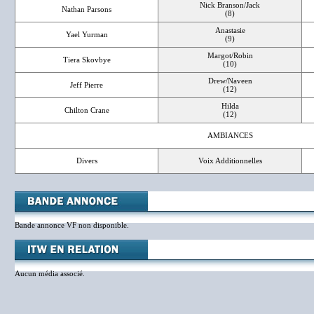
Nick Branson/Jack
Nathan Parsons
(8)
Anastasie
Yael Yurman
(9)
Margot/Robin
Tiera Skovbye
(10)
Drew/Naveen
Jeff Pierre
(12)
Hilda
Chilton Crane
(12)
AMBIANCES
Divers
Voix Additionnelles
Bande annonce VF non disponible.
Aucun média associé.