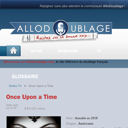
Rejoignez sans plus attendre la communauté
AlloDoublage
!
ACTUS
DOUBLAGES
V.F
Bienvenue sur AlloDoublage.com
, le site référence du doublage français.
Series TV
>
Once Upon a Time
Votre avis
sur la VF :
2.1
/5 (212 notes)
Série
: Annulée en 2018
Origine
: Américaine