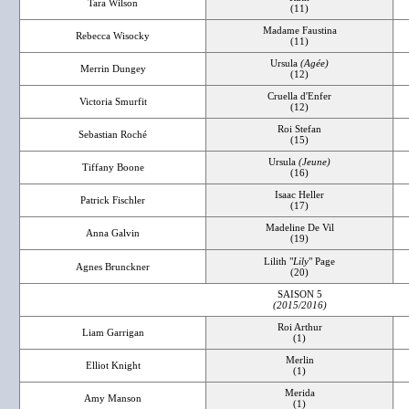
Tara Wilson
(11)
Madame Faustina
Rebecca Wisocky
(11)
Ursula
(Agée)
Merrin Dungey
(12)
Cruella d'Enfer
Victoria Smurfit
(12)
Roi Stefan
Sebastian Roché
(15)
Ursula
(Jeune)
Tiffany Boone
(16)
Isaac Heller
Patrick Fischler
(17)
Madeline De Vil
Anna Galvin
(19)
Lilith "
Lily
" Page
Agnes Brunckner
(20)
SAISON 5
(2015/2016)
Roi Arthur
Liam Garrigan
(1)
Merlin
Elliot Knight
(1)
Merida
Amy Manson
(1)