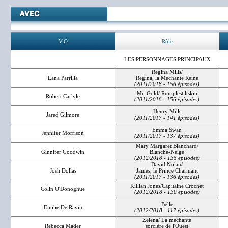
V.O
Rôle
LES PERSONNAGES PRINCIPAUX
Regina Mills/
Lana Parrilla
Regina, la Méchante Reine
(2011/2018 - 156 épisodes)
Mr. Gold/ Rumplestiltskin
Robert Carlyle
(2011/2018 - 156 épisodes)
Henry Mills
Jared Gilmore
(2011/2017 - 141 épisodes)
Emma Swan
Jennifer Morrison
(2011/2017 - 137 épisodes)
Mary Margaret Blanchard/
Ginnifer Goodwin
Blanche-Neige
(2012/2018 - 135 épisodes)
David Nolan/
Josh Dollas
James, le Prince Charmant
(2011/2017 - 136 épisodes)
Killian Jones/Capitaine Crochet
Colin O'Donoghue
(2012/2018 - 130 épisodes)
Belle
Emilie De Ravin
(2012/2018 - 117 épisodes)
Zelena/ La méchante
Rebecca Mader
sorcière de l'Ouest