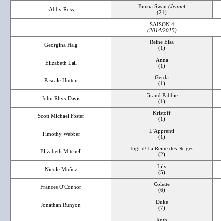
Emma Swan
(Jeune)
Abby Ross
(21)
SAISON 4
(2014/2015)
Reine Elsa
Georgina Haig
(1)
Anna
Elizabeth Lail
(1)
Gerda
Pascale Hutton
(1)
Grand Pabbie
John Rhys-Davis
(1)
Kristoff
Scott Michael Foster
(1)
L'Apprenti
Timothy Webber
(1)
Ingrid/ La Reine des Neiges
Elizabeth Mitchell
(2)
Lily
Nicole Muñoz
(5)
Colette
Frances O'Connor
(6)
Duke
Jonathan Runyon
(7)
Ruth