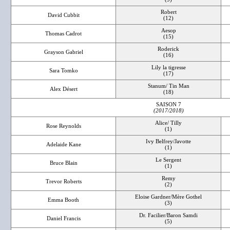
Robert
David Cubbit
(12)
Aesop
Thomas Cadrot
(15)
Roderick
Grayson Gabriel
(16)
Lily la tigresse
Sara Tomko
(17)
Stanum/ Tin Man
Alex Désert
(18)
SAISON 7
(2017/2018)
Alice/ Tilly
Rose Reynolds
(1)
Ivy Belfrey/Javotte
Adelaide Kane
(1)
Le Sergent
Bruce Blain
(1)
Remy
Trevor Roberts
(2)
Eloise Gardner/Mère Gothel
Emma Booth
(3)
Dr. Facilier/Baron Samdi
Daniel Francis
(5)