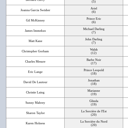
(5)
Ariel
Joanna Garcia Swisher
(6)
Prince Eric
Gil McKinney
(6)
Michael Darling
James Immekus
(7)
John Darling
Matt Kane
(7)
Walsh
Christopher Gorham
(12)
Barbe Noir
Charles Mesure
(17)
Prince Leopold
Eric Lange
(18)
Jonathan
David De Lautour
(18)
Marianne
Christie Laing
(19)
Glinda
Sunny Mabrey
(19)
La Sorcière de l'Est
Sharon Taylor
(20)
La Sorcière du Nord
Karen Holness
(20)