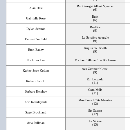
Roi George/ Albert Spencer
Alan Dale
(6)
Ruth
Gabrielle Rose
(6)
Baelfire
Dylan Schmid
(8)
La Sorcière Aveugle
Emma Caulfield
(9)
August W. Booth
Eion Bailey
(9)
Nicholas Lea
Michael Tillman/ Le Bûcheron
Ava Zimmer/ Gretel
Karley Scott Collins
(9)
Roi Leopold
Richard Schiff
(11)
Cora Mills
Barbara Hershey
(11)
Moe French/ Sir Maurice
Eric Keenleyside
(12)
Sir Gaston
Sage Brockland
(12)
La Sirène
Aria Pullman
(13)