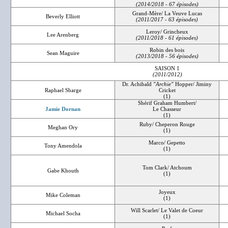
(2014/2018 - 67 épisodes)
Grand-Mère/ La Veuve Lucas
Beverly Elliott
(2011/2017 - 63 épisodes)
Leroy/ Grincheux
Lee Arenberg
(2011/2018 - 61 épisodes)
Robin des bois
Sean Maguire
(2013/2018 - 56 épisodes)
SAISON 1
(2011/2012)
Dr. Achibald
"Archie"
Hopper/ Jiminy
Raphael Sbarge
Cricket
(1)
Shérif Graham Humbert/
Jamie Dornan
Le Chasseur
(1)
Ruby/ Cheperon Rouge
Meghan Ory
(1)
Marco/ Gepetto
Tony Amendola
(1)
Tom Clark/ Atchoum
Gabe Khouth
(1)
Joyeux
Mike Coleman
(1)
Will Scarlet/ Le Valet de Coeur
Michael Socha
(1)