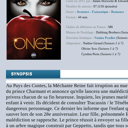
Créée en 2011 par
: Adam Horowitz & Edward 
Nombre de saisons
: 07
(156 épisodes)
Genre
:
Aventure
-
Fantastique
-
Romance
Format
: 44 min
Chaîne de diffusion en France
: M6
Maison de Doublage
: Dubbing Brothers
(Sais
Direction Artistique
:
Vanina Pradier
(Saisons
Adaptation
: Nadine Giraud
(Saisons 1 à 7)
Olivier Sow
(Saisons 1 à 7)
Cynthia Perin
(Saisons 1 à 7)
Au Pays des Contes, la Méchante Reine fait irruption au ma
du prince Charmant et annonce qu'elle lancera une malédict
privera chacun de sa fin heureuse. Inquiets, les jeunes marié
enfant à venir. Ils décident de consulter Tracassin / le Ténéb
dangereux personnage. Ce dernier les informe que l'enfant qu
sauver lors de son 28e anniversaire. Leur fille, prénommée E
malédiction se rapproche. Le prince réussit à envoyer sa fill
à un arbre magique construit par Geppetto, tandis que tous 