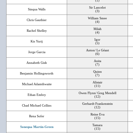
(1)
Sir Lancelot
Sinqua Walls
(3)
William Smee
Chris Gauthier
(4)
Milah
Rachel Shelley
(4)
Igor
Kis Yurij
(5)
Anton/ Le Géant
Jorge Garcia
(6)
Anita
Annabeth Gish
(7)
Quinn
Benjamin Hollingsworth
(7)
Alistair
Michael Adamthwaite
(11)
Owen Flynn/ Greg Mendell
Ethan Embry
(12)
Gerhardt Frankenstein
Chad Michael Collins
(12)
Reine Eva
Rena Sofer
(15)
Tamara
Sonequa Martin-Green
(15)