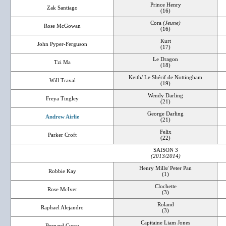
Prince Henry
Zak Santiago
(16)
Cora
(Jeune)
Rose McGowan
(16)
Kurt
John Pyper-Ferguson
(17)
Le Dragon
Tzi Ma
(18)
Keith/ Le Shérif de Nottingham
Will Traval
(19)
Wendy Darling
Freya Tingley
(21)
George Darling
Andrew Airlie
(21)
Felix
Parker Croft
(22)
SAISON 3
(2013/2014)
Henry Mills/ Peter Pan
Robbie Kay
(1)
Clochette
Rose McIver
(3)
Roland
Raphael Alejandro
(3)
Capitaine Liam Jones
Bernard Curry