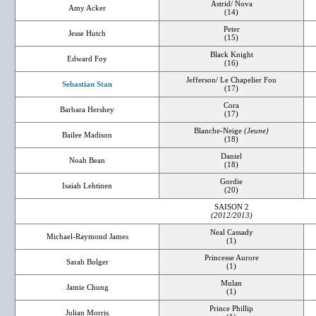
Astrid/ Nova
Amy Acker
(14)
Peter
Jesse Hutch
(15)
Black Knight
Edward Foy
(16)
Jefferson/ Le Chapelier Fou
Sebastian Stan
(17)
Cora
Barbara Hershey
(17)
Blanche-Neige
(Jeune)
Bailee Madison
(18)
Daniel
Noah Bean
(18)
Gordie
Isaiah Lehtinen
(20)
SAISON 2
(2012/2013)
Neal Cassady
Michael-Raymond James
(1)
Princesse Aurore
Sarah Bolger
(1)
Mulan
Jamie Chung
(1)
Prince Phillip
Julian Morris