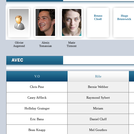
Bruno
Hugo
Choël
Brunswick
Olivier
Alexis
Marie
Augerond
Tomassian
Tirmont
V.O
Rôle
Chris Pine
Bernie Webber
Casey Affleck
Raymond Sybert
Holliday Grainger
Miriam
Eric Bana
Daniel Cluff
Beau Knapp
Mel Gouthro