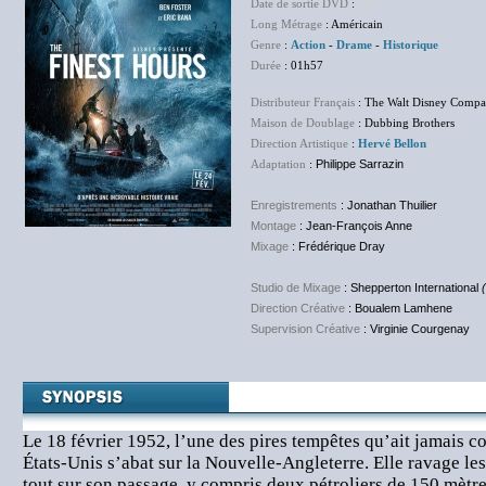
Date de sortie DVD
:
NC
Long Métrage
: Américain
Genre
:
Action
-
Drame
-
Historique
Durée
: 01h57
Distributeur Français
: The Walt Disney Compa
Maison de Doublage
: Dubbing Brothers
Direction Artistique
:
Hervé Bellon
Adaptation
:
Philippe Sarrazin
Enregistrements
: Jonathan Thuilier
Montage
: Jean-François Anne
Mixage
: Frédérique Dray
Studio de Mixage
: Shepperton International
Direction Créative
: Boualem Lamhene
Supervision Créative
: Virginie Courgenay
Le 18 février 1952, l’une des pires tempêtes qu’ait jamais c
États-Unis s’abat sur la Nouvelle-Angleterre. Elle ravage les v
tout sur son passage, y compris deux pétroliers de 150 mètre