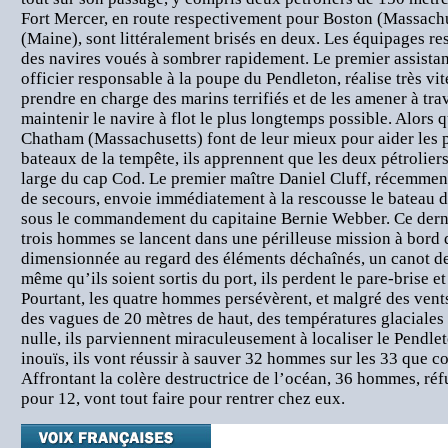
Fort Mercer, en route respectivement pour Boston (Massachu
(Maine), sont littéralement brisés en deux. Les équipages res
des navires voués à sombrer rapidement. Le premier assista
officier responsable à la poupe du Pendleton, réalise très vit
prendre en charge des marins terrifiés et de les amener à tr
maintenir le navire à flot le plus longtemps possible. Alors 
Chatham (Massachusetts) font de leur mieux pour aider les p
bateaux de la tempête, ils apprennent que les deux pétroliers
large du cap Cod. Le premier maître Daniel Cluff, récemmen
de secours, envoie immédiatement à la rescousse le bateau
sous le commandement du capitaine Bernie Webber. Ce derni
trois hommes se lancent dans une périlleuse mission à bord 
dimensionnée au regard des éléments déchaînés, un canot de
même qu’ils soient sortis du port, ils perdent le pare-brise e
Pourtant, les quatre hommes persévèrent, et malgré des vent
des vagues de 20 mètres de haut, des températures glaciales e
nulle, ils parviennent miraculeusement à localiser le Pendlet
inouïs, ils vont réussir à sauver 32 hommes sur les 33 que c
Affrontant la colère destructrice de l’océan, 36 hommes, ré
pour 12, vont tout faire pour rentrer chez eux.