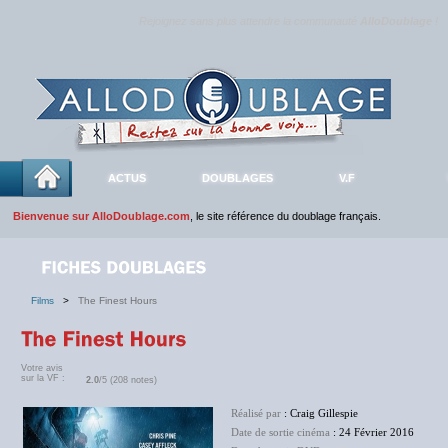
Rejoignez sans plus attendre la communauté
AlloDoublage
!
ACTUS
DOUBLAGES
V.F
Bienvenue sur AlloDoublage.com
, le site référence du doublage français.
Films
>
The Finest Hours
Votre avis
sur la VF :
2.0
/5 (208 notes)
Réalisé par
: Craig Gillespie
Date de sortie cinéma
: 24 Février 2016