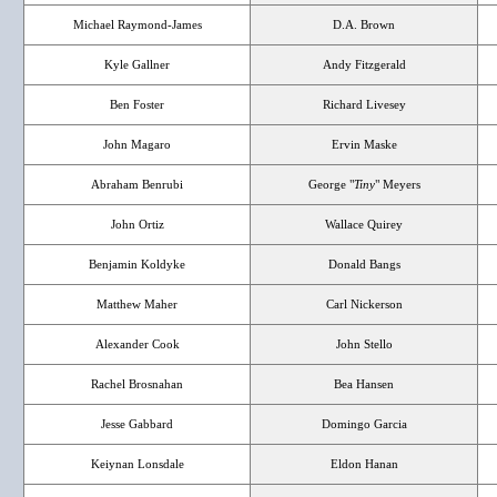
Michael Raymond-James
D.A. Brown
Kyle Gallner
Andy Fitzgerald
Ben Foster
Richard Livesey
John Magaro
Ervin Maske
Abraham Benrubi
George "
Tiny
" Meyers
John Ortiz
Wallace Quirey
Benjamin Koldyke
Donald Bangs
Matthew Maher
Carl Nickerson
Alexander Cook
John Stello
Rachel Brosnahan
Bea Hansen
Jesse Gabbard
Domingo Garcia
Keiynan Lonsdale
Eldon Hanan