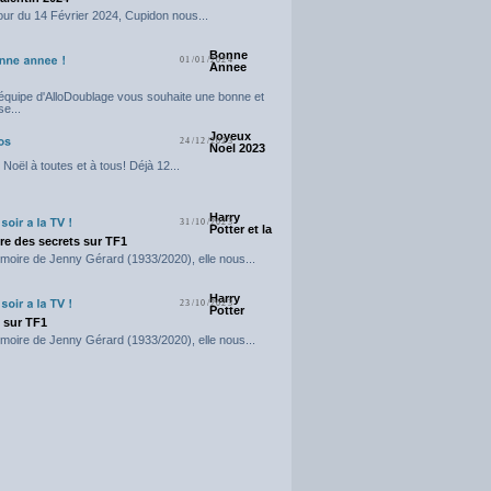
our du 14 Février 2024, Cupidon nous...
Bonne
01/01/2024
Annee
'équipe d'AlloDoublage vous souhaite une bonne et
e...
Joyeux
24/12/2023
Noel 2023
Noël à toutes et à tous! Déjà 12...
Harry
31/10/2023
Potter et la
e des secrets sur TF1
moire de Jenny Gérard (1933/2020), elle nous...
Harry
23/10/2023
Potter
t sur TF1
moire de Jenny Gérard (1933/2020), elle nous...