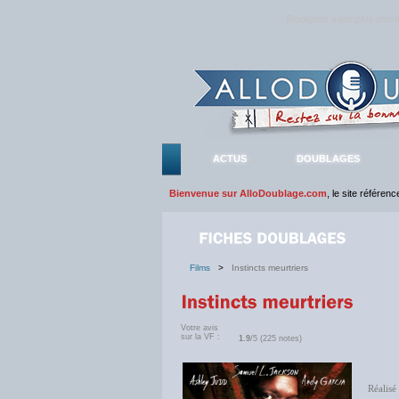
Rejoignez sans plus atte
ACTUS
DOUBLAGES
Bienvenue sur AlloDoublage.com
, le site référen
Films
>
Instincts meurtriers
Votre avis
sur la VF :
1.9
/5 (225 notes)
Réalisé