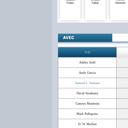
Frantz
Gabay
Desroses
V.O
Ashley Judd
Andy Garcia
Samuel L. Jackson
David Strathairn
Camryn Manheim
Mark Pellegrino
D. W. Moffett