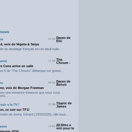
Deces de
22/05/2025
Eric
d, voix de Vegeta & Seiya
e du doublage français est en deuil suite...
The
11/04/2025
Chosen -
e Cene arrive en salle
on 5 de "The Chosen" débarque sur grand...
Deces de
09/01/2025
Benoit
ne, voix de Morgan Freeman
avec une immense tristesse que nous vous
ons...
Titanic de
23/06/2024
James
n, ce soir sur TF1!
moire de Jenny Gérard (1933/2020), elle nous...
20 films a
14/02/2024
voir pour la
Valentin 2024