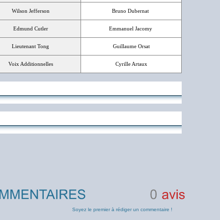
Wilson Jefferson
Bruno Dubernat
Edmund Cutler
Emmanuel Jacomy
Lieutenant Tong
Guillaume Orsat
Voix Additionnelles
Cyrille Artaux
0
avis
Soyez le premier à rédiger un commentaire !