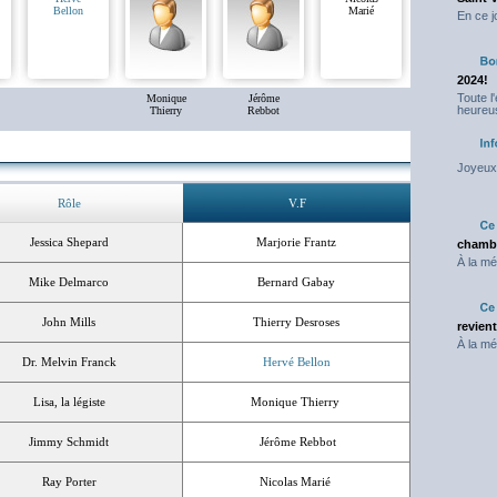
Bellon
Marié
En ce j
2024!
Toute l
Monique
Jérôme
heureus
Thierry
Rebbot
Joyeux 
Rôle
V.F
Jessica Shepard
Marjorie Frantz
chambr
À la mé
Mike Delmarco
Bernard Gabay
John Mills
Thierry Desroses
revien
À la mé
Dr. Melvin Franck
Hervé Bellon
Lisa, la légiste
Monique Thierry
Jimmy Schmidt
Jérôme Rebbot
Ray Porter
Nicolas Marié