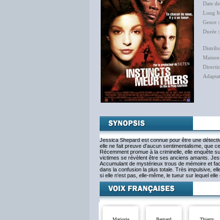
Date de
Long M
Genre
Durée
:
Distrib
Maison
Directi
Adapta
Jessica Shepard est connue pour être une détectiv
elle ne fait preuve d'aucun sentimentalisme, que c
Récemment promue à la criminelle, elle enquête su
victimes se révèlent être ses anciens amants. Jess
Accumulant de mystérieux trous de mémoire et face 
dans la confusion la plus totale. Très impulsive, e
si elle n'est pas, elle-même, le tueur sur lequel elle
Marjorie
Bernard
Thierry