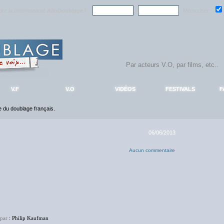
ndre la communauté
AlloDoublage
!
Mémoriser :
V.F
V.O
VIDÉOS
FESTIVALS
F
ce du doublage français.
06/06/2013
Aucun commentaire
 par
: Philip Kaufman