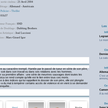
 sortie cinéma
: 21 Avril 2004
étrage
: Allemand - Américain
:
Policier
-
Thriller
 01h37
uteur Français
: SND
 de Doublage
: Dubbing Brothers
on Artistique
: José Luccioni
Legran
tion
: Marc-Girard Igor
Le mond
Dernier
La sais
e au caractère trempé. Hantée par le passé de tueur en série de son père,
e soit dans son travail ou dans ses relations avec les hommes.
Allema
r sa première affaire : une série de meurtres sauvages dont toutes les
C'est 
ica se rend compte qu'elle est le lien entre tous ces morts.
annonç
à des indices qui lui rappellent le dossier de son père, elle est plongée
lle a du mal à tempérer certains accès de violence et en vient à se demander
 enquête...
Camero
À la mé
Saint 
Hervé
Nicolas