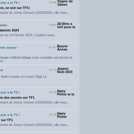
Titanic de
23/06/2024
James
n, ce soir sur TF1!
moire de Jenny Gérard (1933/2020), elle nous...
20 films a
14/02/2024
voir pour la
Valentin 2024
our du 14 Février 2024, Cupidon nous...
Bonne
01/01/2024
Annee
'équipe d'AlloDoublage vous souhaite une bonne et
e...
Joyeux
24/12/2023
Noel 2023
Noël à toutes et à tous! Déjà 12...
Harry
31/10/2023
Potter et la
e des secrets sur TF1
moire de Jenny Gérard (1933/2020), elle nous...
Harry
23/10/2023
Potter
t sur TF1
moire de Jenny Gérard (1933/2020), elle nous...