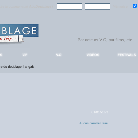
ndre la communauté
AlloDoublage
!
Mémoriser :
S
V.F
V.O
VIDÉOS
FESTIVALS
nce du doublage français.
01/01/2023
Aucun commentaire