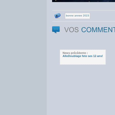
bonne annee 2023
News précédente :
AlloDoublage fete ses 12 ans!