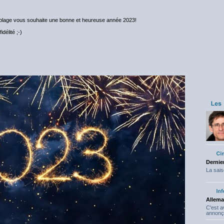
oublage vous souhaite une bonne et heureuse année 2023!
délité ;-)
Dernier
La sais
Allema
C'est 
annonç