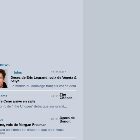
22/05/2025
Deces de Eric Legrand, voix de Vegeta &
Seiya
Le monde du doublage français est en deuil
suite...
The
11/04/2025
Chosen -
e Cene arrive en salle
on 5 de "The Chosen" débarque sur grand...
Deces de
09/01/2025
Benoit
ne, voix de Morgan Freeman
avec une immense tristesse que nous vous
ons...