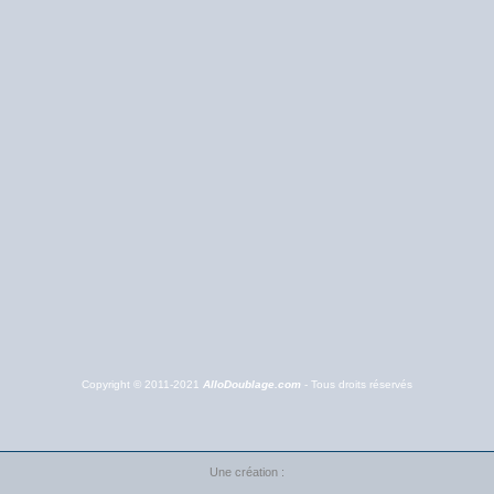
Copyright © 2011-2021
AlloDoublage.com
- Tous droits réservés
Une création :