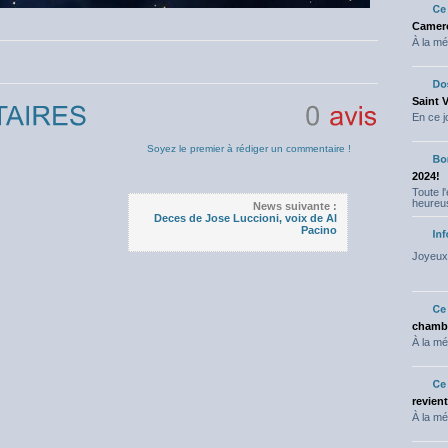
Camero
À la mé
Saint 
En ce j
0
avis
Soyez le premier à rédiger un commentaire !
2024!
Toute l
heureus
News suivante :
Deces de Jose Luccioni, voix de Al
Pacino
Joyeux 
chambr
À la mé
revien
À la mé