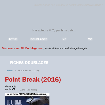
Rejoignez sans plus attendre la communauté
AlloDoublage
!
ACTUS
DOUBLAGES
V.F
V.O
Bienvenue sur AlloDoublage.com
, le site référence du doublage français.
Films
>
Point Break (2016)
Votre avis
sur la VF :
1.8
/5 (168 notes)