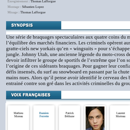
Enregistrement
: Thomas Lafforgue
Montage
: Sébastien Lopez
Mixage
: Thomas Lafforgue
Une série de braquages spectaculaires aux quatre coins du 
l’équilibre des marchés financiers. Les criminels opèrent au
gratte-ciels new yorkais qu’en « wingsuits » pour s’échappe
jungle. Johnny Utah, une ancienne légende du moto-cross d
devoir infiltrer le groupe de sportifs de l’extrême que l’on 
l’origine de ces sidérants braquages. Pour gagner leur confi
défis insensés, du surf au snowboard en passant par la chute 
mains nues. Alors qu’il pense avoir identifié le cerveau des 
entrainé contre son gré dans les activités criminelles du g
Mathieu
Damien
Patrick
Laurent
Moreau
Ferrette
Béthune
Morteau