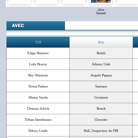
Alice
Taurand
V.O
Rôle
Edgar Ramirez
Bohdi
Luke Bracey
Johnny Utah
Ray Winstone
Angelo Pappas
Teresa Palmer
Samsara
Matias Varela
Grommet
Clemens Schick
Roach
Tobias Santelmann
Chowder
Delroy Lindo
Hall, l'inspecteur du FBI