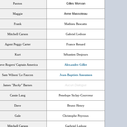
Paxton
Gilles Morvan
Maggie
Anne Massoteau
Frank
Mathieu Buscatto
Mitchell Carson
Gabriel Ledoze
Agent Peggy Carter
France Renard
Kurt
Sébastien Desjours
teve Rogers/ Captain America
Alexandre Gillet
Sam Wilson/ Le Faucon
Jean-Baptiste Anoumon
James
"Bucky"
Barnes
Aucun Dialogue
Cassie Lang
Penelope Siclay-Couvreur
Dave
Bruno Henry
Gale
Christophe Peyroux
Mitchell Carson
Garbriel Ledoze