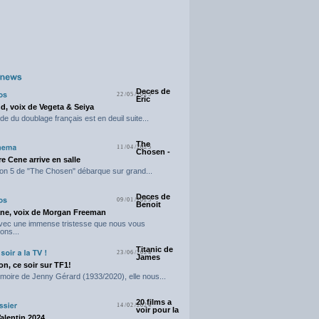
Deces de
22/05/2025
Eric
d, voix de Vegeta & Seiya
e du doublage français est en deuil suite...
The
11/04/2025
Chosen -
e Cene arrive en salle
on 5 de "The Chosen" débarque sur grand...
Deces de
09/01/2025
Benoit
ne, voix de Morgan Freeman
avec une immense tristesse que nous vous
ons...
Titanic de
23/06/2024
James
n, ce soir sur TF1!
moire de Jenny Gérard (1933/2020), elle nous...
20 films a
14/02/2024
voir pour la
Valentin 2024