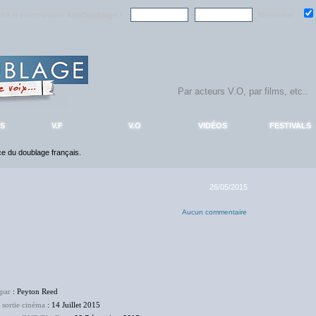
ndre la communauté
AlloDoublage
!
Mémoriser :
S
V.F
V.O
VIDÉOS
FESTIVALS
nce du doublage français.
26/05/2015
Aucun commentaire
 par
: Peyton Reed
 sortie cinéma
: 14 Juillet 2015