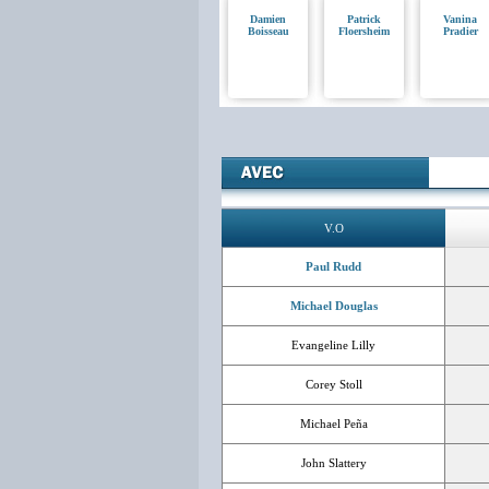
Damien
Patrick
Vanina
Boisseau
Floersheim
Pradier
V.O
Paul Rudd
Michael Douglas
Evangeline Lilly
Corey Stoll
Michael Peña
John Slattery