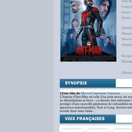
Date d
Long M
Genre
Durée
Distrib
Maison
Directi
Adapta
Enregis
Monta
Directi
12ème film du
Marvel Cinematic Universe
.
L'histoire d'Ant-Man est celle d'un petit escroc du no
en démultipliant sa force - ce dernier doit embrasser 
protéger d'une nouvelle génération de redoutables me
apparence insurmontables, Pym et Lang, doivent mettr
monde dune issue fatale...