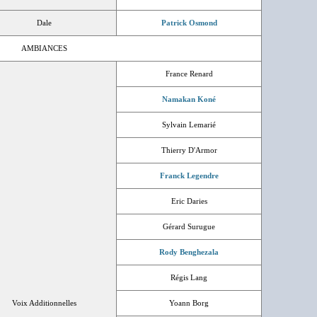
Dale
Patrick Osmond
AMBIANCES
France Renard
Namakan Koné
Sylvain Lemarié
Thierry D'Armor
Franck Legendre
Eric Daries
Gérard Surugue
Rody Benghezala
Régis Lang
Voix Additionnelles
Yoann Borg