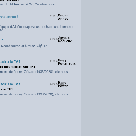
our du 14 Février 2024, Cupidon nous...
Bonne
01/01/2024
Annee
'équipe d'AlloDoublage vous souhaite une bonne et
e...
Joyeux
24/12/2023
Noel 2023
Noël à toutes et à tous! Déjà 12...
Harry
31/10/2023
Potter et la
e des secrets sur TF1
moire de Jenny Gérard (1933/2020), elle nous...
Harry
23/10/2023
Potter
t sur TF1
moire de Jenny Gérard (1933/2020), elle nous...