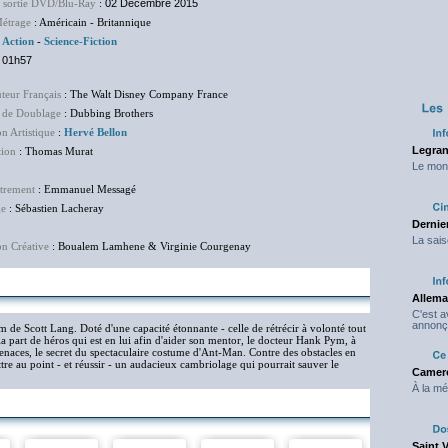
e sortie DVD/Blu-Ray
:
02 Décembre 2015
étrage
: Américain - Britannique
:
Action
-
Science-Fiction
:
01h57
uteur Français
: The Walt Disney Company France
 de Doublage
: Dubbing Brothers
on Artistique
:
Hervé Bellon
Legran
tion
: Thomas Murat
Le mond
trement
: Emmanuel Messagé
ge
: Sébastien Lacheray
Dernier
La sais
on Créative
: Boualem Lamhene & Virginie Courgenay
Allema
C'est 
annonç
m de Scott Lang. Doté d'une capacité étonnante - celle de rétrécir à volonté tout
la part de héros qui est en lui afin d'aider son mentor, le docteur Hank Pym, à
naces, le secret du spectaculaire costume d'Ant-Man. Contre des obstacles en
e au point - et réussir - un audacieux cambriolage qui pourrait sauver le
Camero
À la mé
Saint 