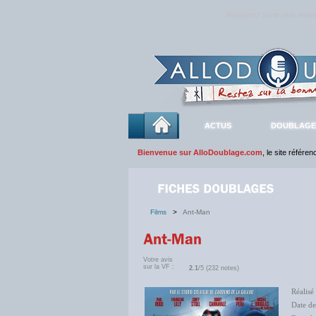
Rejoignez sans plus atte
ACTUS
DOUBLAGE
Bienvenue sur AlloDoublage.com
, le site référe
Films
>
Ant-Man
Votre avis
sur la VF :
2.1
/5 (232 notes)
Réalisé
Date de