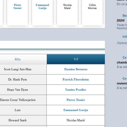
En ce j
Pierre
Emmanuel
Nicolas
Gilles
Tessier
Garijo
Marié
Morvan
2024!
Toute l
heureus
Joyeux 
Rôle
V.F
chambr
À la mé
Scott Lang/ Ant-Man
Damien Boisseau
Dr. Hank Pym
Patrick Floersheim
revien
À la mé
Hope Van Dyne
Vanina Pradier
Darren Cross/ Yellowjacket
Pierre Tessier
Luis
Emmanuel Garijo
Howard Stark
Nicolas Marié