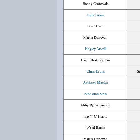
Bobby Cannavale
Judy Greer
Joe Chrest
Martin Donovan
Hayley Atwell
David Dastmalchian
Chris Evans
S
Anthony Mackie
Sebastian Stan
Abby Ryder Fortson
Tip "
T.I.
" Harris
Wood Harris
Martin Donovan