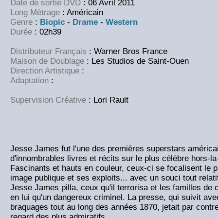
Date de sortie DVD
: 06 Avril 2011
Long Métrage
: Américain
Genre
:
Biopic
-
Drame
-
Western
Durée
: 02h39
Distributeur Français
: Warner Bros France
Maison de Doublage
: Les Studios de Saint-Ouen
Direction Artistique
:
NC
Adaptation
:
NC
Supervision Créative
:
Lori Rault
Jesse James fut l'une des premières superstars américai
d'innombrables livres et récits sur le plus célèbre hors-la
Fascinants et hauts en couleur, ceux-ci se focalisent le 
image publique et ses exploits... avec un souci tout relati
Jesse James pilla, ceux qu'il terrorisa et les familles de c
en lui qu'un dangereux criminel. La presse, qui suivit av
braquages tout au long des années 1870, jetait par contre
regard des plus admiratifs.