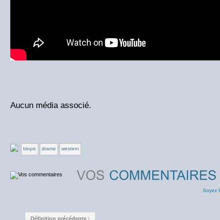
Aucun média associé.
biopic
drame
western
Soyez l
Définition précédente :