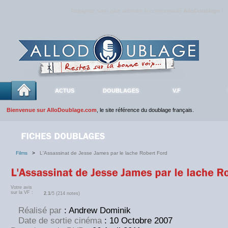
Rejoignez sans plus attendre la communauté
AlloDoublage
!
ACTUS
DOUBLAGES
V.F
Bienvenue sur AlloDoublage.com
, le site référence du doublage français.
Films
>
L'Assassinat de Jesse James par le lache Robert Ford
Votre avis
sur la VF :
2.1
/5 (214 notes)
Réalisé par
: Andrew Dominik
Date de sortie cinéma
: 10 Octobre 2007