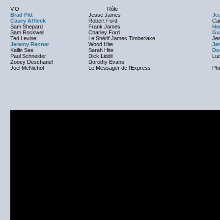
V.O
Rôle
Brad Pitt
Jesse James
Je
Casey Affleck
Robert Ford
Car
Sam Shepard
Frank James
He
Sam Rockwell
Charley Ford
Gu
Ted Levine
Le Shérif James Timberlake
Je
Jeremy Renner
Wood Hite
Je
Kailin See
Sarah Hite
Do
Paul Schneider
Dick Liddil
Lu
Zooey Deschanel
Dorothy Evans
NC
Joel McNichol
Le Messager de l'Express
Phi