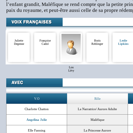
l’enfant grandit, Maléfique se rend compte que la petite princ
paix du royaume, et peut-être aussi celle de sa propre réd
Juliette
Françoise
Boris
Leslie
Degenne
Cadol
Rehlinger
Lipkins
Lou
Lévy
V.O
Rôle
Charlotte Chatton
La Narratrice/ Aurore Adulte
Angelina Jolie
Maléfique
Elle Fanning
La Princesse Aurore