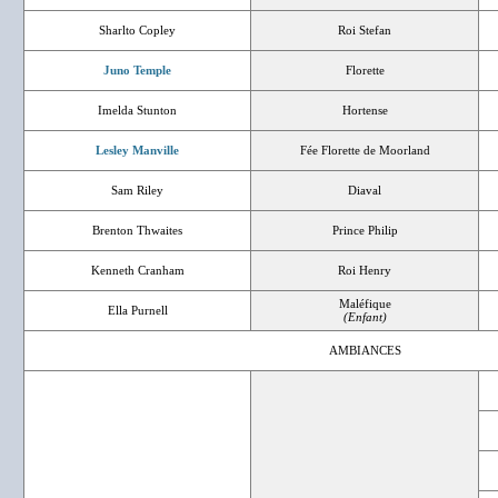
Sharlto Copley
Roi Stefan
Juno Temple
Florette
Imelda Stunton
Hortense
Lesley Manville
Fée Florette de Moorland
Sam Riley
Diaval
Brenton Thwaites
Prince Philip
Kenneth Cranham
Roi Henry
Maléfique
Ella Purnell
(Enfant)
AMBIANCES