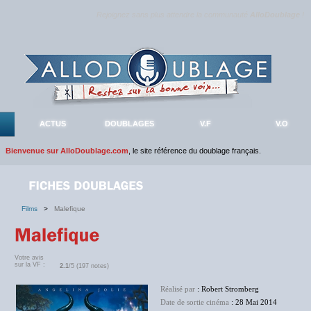
Rejoignez sans plus attendre la communauté
AlloDoublage
!
ACTUS
DOUBLAGES
V.F
V.O
Bienvenue sur AlloDoublage.com
, le site référence du doublage français.
Films
>
Malefique
Votre avis
sur la VF :
2.1
/5 (197 notes)
Réalisé par
: Robert Stromberg
Date de sortie cinéma
: 28 Mai 2014