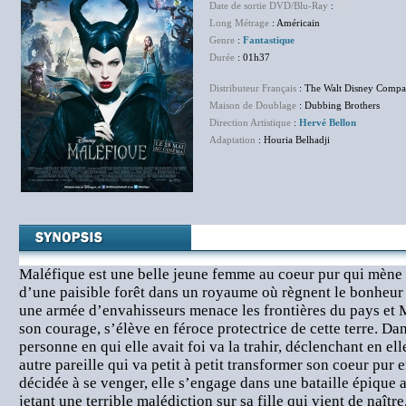
Date de sortie DVD/Blu-Ray
:
NC
Long Métrage
: Américain
Genre
:
Fantastique
Durée
: 01h37
Distributeur Français
: The Walt Disney Compa
Maison de Doublage
: Dubbing Brothers
Direction Artistique
:
Hervé Bellon
Adaptation
: Houria Belhadji
Maléfique est une belle jeune femme au coeur pur qui mène 
d’une paisible forêt dans un royaume où règnent le bonheur 
une armée d’envahisseurs menace les frontières du pays et 
son courage, s’élève en féroce protectrice de cette terre. Dan
personne en qui elle avait foi va la trahir, déclenchant en el
autre pareille qui va petit à petit transformer son coeur pur 
décidée à se venger, elle s’engage dans une bataille épique a
jetant une terrible malédiction sur sa fille qui vient de naîtr