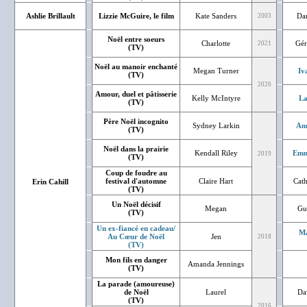
Ashlie Brillault
Lizzie McGuire, le film
Kate Sanders
Dan
2003
Noël entre soeurs
Charlotte
Gér
2021
(TV)
Noël au manoir enchanté
Megan Turner
Iv
(TV)
2020
Amour, duel et pâtisserie
Kelly McIntyre
La
(TV)
Père Noël incognito
Sydney Larkin
An
(TV)
Noël dans la prairie
Kendall Riley
Emm
2019
(TV)
Coup de foudre au
festival d'automne
Claire Hart
Cat
Erin Cahill
(TV)
Un Noël décisif
Megan
Gu
(TV)
Un ex-fiancé en cadeau/
Ma
Au Cœur de Noël
Jen
2018
(TV)
Mon fils en danger
Amanda Jennings
(TV)
La parade (amoureuse)
de Noël
Laurel
Da
(TV)
2016