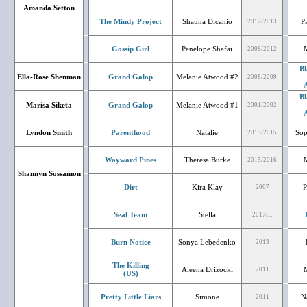
Amanda Setton
The Mindy Project
Shauna Dicanio
P
2012/2013
Gossip Girl
Penelope Shafai
2008/2012
Bl
Ella-Rose Shenman
Grand Galop
Melanie Atwood #2
2008/2009
A
Bl
Marisa Siketa
Grand Galop
Melanie Atwood #1
2001/2002
A
Lyndon Smith
Parenthood
Natalie
Sop
2013/2015
Wayward Pines
Theresa Burke
2015/2016
Shannyn Sossamon
Dirt
Kira Klay
P
2007
Seal Team
Stella
2017/...
Burn Notice
Sonya Lebedenko
2013
The Killing
Aleena Drizocki
2011
(US)
Pretty Little Liars
Simone
N
2011