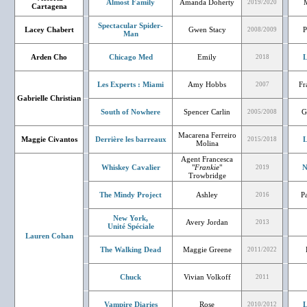
Almost Family
Amanda Doherty
2019/2020
Cartagena
Spectacular Spider-
Lacey Chabert
Gwen Stacy
P
2008/2009
Man
Arden Cho
Chicago Med
Emily
L
2018
Les Experts : Miami
Amy Hobbs
Fr
2007
Gabrielle Christian
South of Nowhere
Spencer Carlin
G
2005/2008
Macarena Ferreiro
Maggie Civantos
Derrière les barreaux
L
2015/2018
Molina
Agent Francesca
Whiskey Cavalier
"
Frankie
"
N
2019
Trowbridge
The Mindy Project
Ashley
P
2016
New York,
Avery Jordan
2013
Unité Spéciale
Lauren Cohan
The Walking Dead
Maggie Greene
2011/2022
Chuck
Vivian Volkoff
2011
Vampire Diaries
Rose
L
2010/2012