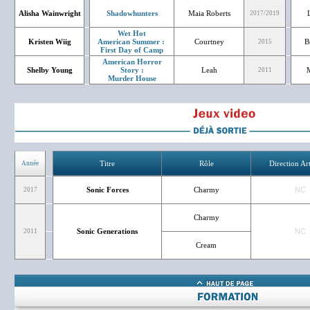
Alisha Wainwright
Shadowhunters
Maia Roberts
2017/2019
Wet Hot
Kristen Wiig
American Summer :
Courtney
B
2015
First Day of Camp
American Horror
Shelby Young
Story :
Leah
2011
Murder House
Titre
Rôle
Direction Art
Année
Sonic Forces
Charmy
NC
2017
Charmy
Sonic Generations
NC
2011
Cream