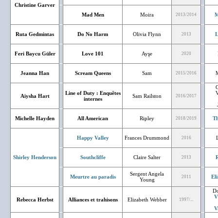
Christine Garver
Mad Men
Moira
M
2013/2014
Ruta Gedmintas
Do No Harm
Olivia Flynn
L
2013
Feri Baycu Güler
Love 101
Ayşe
2020
Jeanna Han
Scream Queens
Sam
2015/2016
C
Line of Duty : Enquêtes
V
Aiysha Hart
Sam Railston
2016/2017
internes
Michelle Hayden
All American
Ripley
Th
2018/2019
Happy Valley
Frances Drummond
2016
Shirley Henderson
Southcliffe
Claire Salter
2013
Sergent Angela
Meurtre au paradis
El
2011
Young
Do
V
Rebecca Herbst
Alliances et trahisons
Elizabeth Webber
1997/...
V