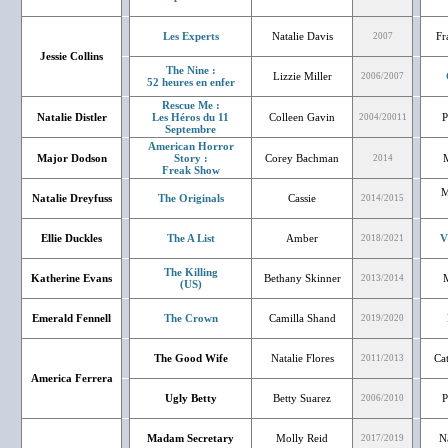
Les Experts
Natalie Davis
Fr
2007
Jessie Collins
The Nine :
Lizzie Miller
2006/2007
52 heures en enfer
Rescue Me :
Natalie Distler
Les Héros du 11
Colleen Gavin
P
2004/20011
Septembre
American Horror
Major Dodson
Story :
Corey Bachman
2014
Freak Show
M
Natalie Dreyfuss
The Originals
Cassie
2014/2015
Ellie Duckles
The A List
Amber
V
2018/2021
The Killing
Katherine Evans
Bethany Skinner
2013/2014
(US)
Emerald Fennell
The Crown
Camilla Shand
2019/2020
The Good Wife
Natalie Flores
Ca
2011/2013
America Ferrera
Ugly Betty
Betty Suarez
P
2006/2010
Madam Secretary
Molly Reid
N
2017/2019