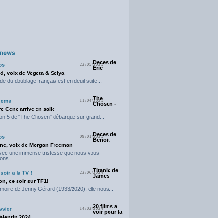
Deces de
22/05/2025
Eric
d, voix de Vegeta & Seiya
e du doublage français est en deuil suite...
The
11/04/2025
Chosen -
e Cene arrive en salle
on 5 de "The Chosen" débarque sur grand...
Deces de
09/01/2025
Benoit
ne, voix de Morgan Freeman
avec une immense tristesse que nous vous
ons...
Titanic de
23/06/2024
James
n, ce soir sur TF1!
moire de Jenny Gérard (1933/2020), elle nous...
20 films a
14/02/2024
voir pour la
Valentin 2024