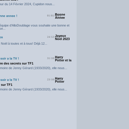
our du 14 Février 2024, Cupidon nous...
Bonne
01/01/2024
Annee
'équipe d'AlloDoublage vous souhaite une bonne et
e...
Joyeux
24/12/2023
Noel 2023
Noël à toutes et à tous! Déjà 12...
Harry
31/10/2023
Potter et la
e des secrets sur TF1
moire de Jenny Gérard (1933/2020), elle nous...
Harry
23/10/2023
Potter
t sur TF1
moire de Jenny Gérard (1933/2020), elle nous...