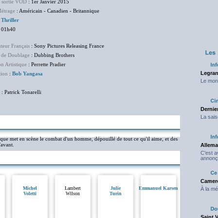
e sortie VOD
: 1er Janvier 2015
étrage
: Américain - Canadien - Britannique
:
Thriller
 01h40
uteur Français
: Sony Pictures Releasing France
 de Doublage
: Dubbing Brothers
on Artistique
: Perrette Pradier
Legran
tion
:
Bob Yangasa
Le mond
: Patrick Tonarelli
Dernier
La sais
ique met en scène le combat d'un homme, dépouillé de tout ce qu'il aime, et des
'avant.
Allema
C'est 
annonç
Camero
Michel
Lambert
Julie
Emmanuel Karsen
À la mé
Voletti
Wilson
Turin
Saint 