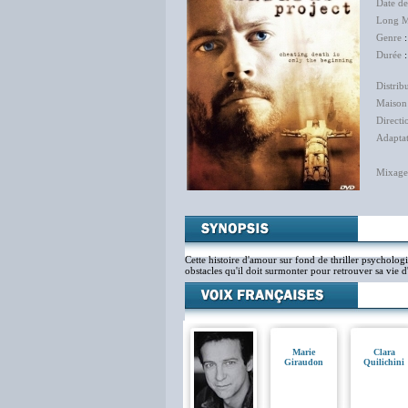
Date d
Long M
Genre
Durée
:
Distrib
Maison
Directi
Adapta
Mixage
Cette histoire d'amour sur fond de thriller psycholog
obstacles qu'il doit surmonter pour retrouver sa vie d
Marie
Clara
Giraudon
Quilichini