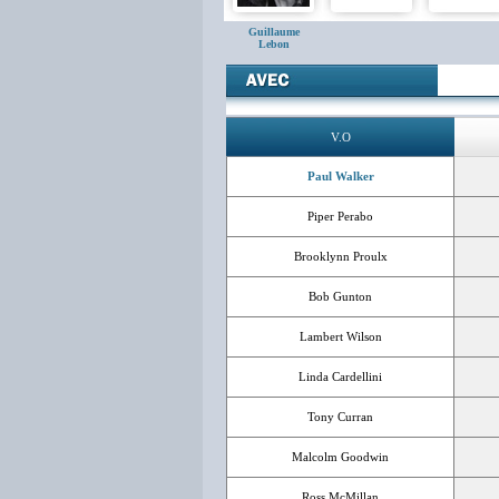
Guillaume
Lebon
V.O
Paul Walker
Piper Perabo
Brooklynn Proulx
Bob Gunton
Lambert Wilson
Linda Cardellini
Tony Curran
Malcolm Goodwin
Ross McMillan