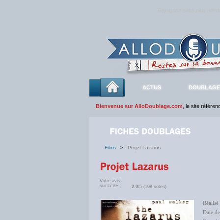
Rejoignez sans plus atte
ACTUS
DOUBLAGE
Bienvenue sur AlloDoublage.com
, le site référe
Films
>
Projet Lazarus
Votre avis
sur la VF :
2.0
/5 (108 notes)
Réalisé
Date d