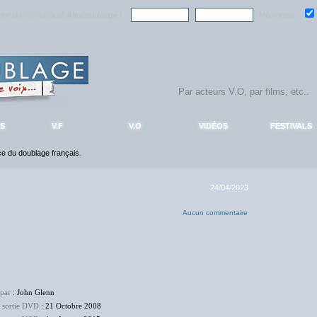
ndre la communauté
AlloDoublage
!
Mémoriser :
S
V.F
V.O
VIDÉOS
FESTIVALS
nce du doublage français.
24/04/2023
Aucun commentaire
 par
: John Glenn
e sortie DVD
: 21 Octobre 2008