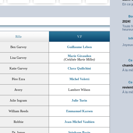
En ce j
2024!
Toute l
heureus
Rôle
V.F
Joyeux 
Ben Garvey
Guillaume Lebon
Marie Giraudon
Lisa Garvey
(Créditée Marie Millet)
chambr
Katie Garvey
Clara Quilichini
À la mé
Père Ezra
Michel Voletti
revien
Avery
Lambert Wilson
À la mé
Julie Ingram
Julie Turin
William Reeds
Emmanuel Karsen
Robbie
Jean-Michel Vaubien
Dr. James
Stéphane Bazin