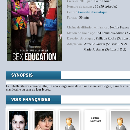
Créée en 2019 par
: Laurie Nunn
Nombre de saisons
: 03
(16 épisodes)
Genre
:
Comédie dramatique
Format
: 50 min
Chaîne de diffusion en France
: Netflix France
Maison de Doublage
: BTI Studios
(Saisons 1 
Direction Artistique
: Philippa Roche
(Saisons 
Adaptation
: Armelle Guerin
(Saisons 1 & 2)
Marie-Jo Aznar
(Saisons 1 & 2)
La rebelle Maeve entraîne Otis, un ado vierge mais doté d'une mère sexologue, dans la créati
clandestine au sein de leur lycée...
Pamela
Ravassard