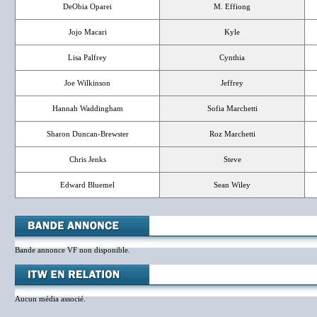
DeObia Oparei
M. Effiong
Jojo Macari
Kyle
Lisa Palfrey
Cynthia
Joe Wilkinson
Jeffrey
Hannah Waddingham
Sofia Marchetti
Sharon Duncan-Brewster
Roz Marchetti
Chris Jenks
Steve
Edward Bluemel
Sean Wiley
Bande annonce VF non disponible.
Aucun média associé.