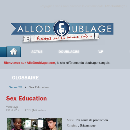
Rejoignez sans plus attendre la communauté
AlloDoublage
!
ACTUS
DOUBLAGES
V.F
Bienvenue sur AlloDoublage.com
, le site référence du doublage français.
Series TV
>
Sex Education
Votre avis
sur la VF :
2.1
/5 (149 notes)
Série
: En cours de production
Origine
: Britannique