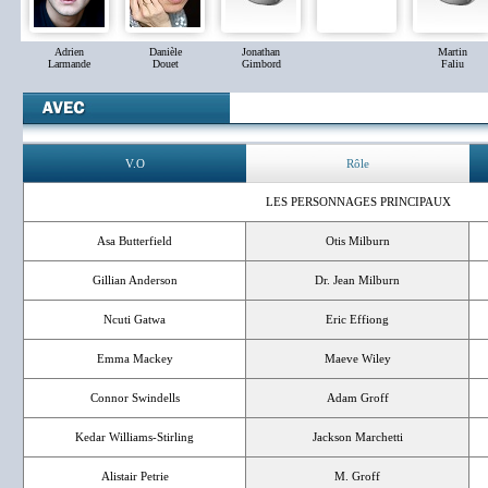
Adrien
Danièle
Jonathan
Martin
Larmande
Douet
Gimbord
Faliu
V.O
Rôle
LES PERSONNAGES PRINCIPAUX
Asa Butterfield
Otis Milburn
Gillian Anderson
Dr. Jean Milburn
Ncuti Gatwa
Eric Effiong
Emma Mackey
Maeve Wiley
Connor Swindells
Adam Groff
Kedar Williams-Stirling
Jackson Marchetti
Alistair Petrie
M. Groff