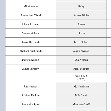
Mimi Keene
Ruby
Aimee Lou Wood
Aimee Gibbs
Chaneil Kunar
Anwar
Simone Ashley
Olivia
Tanya Reynolds
Lily Iglehart
Michael Persbrandt
Jakob Nyman
Patricia Allison
Ola Nyman
James Purefoy
Remi Milburn
SAISON 1
(2019)
Jim Howick
M. Hendricks
Rakhee Thakrar
Mlle Sands
Samantha Spiro
Maureen Groff