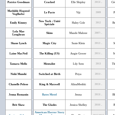
Patrice Goodman
Cracked
Elle Shipley
Cé
2013/...
Mathilde Hogsted
Le Pacte
Viji
P
2009
Voglhofer
New York : Unité
Emily Kinney
Haley Cole
B
2012
Spéciale
Lola Mae
Skins
Maude Malone
2007/...
Loughran
Shane Lynch
Magic City
Susie Klein
M
2012/...
Laine MacNeil
The Killing (US)
Angie Gower
M
2011/...
Tamara Mello
Mentalist
Lily Soto
Th
2013
Nishi Munshi
Switched at Birth
Priya
2011/..
Chanelle Peloso
King & Maxwell
AlinaMeshki
2013/...
Jenna Romanin
Bates Motel
Jenna
Bl
2013/...
Brit Shaw
The Glades
Jessica Shelley
B
2010/...
American Horror Story