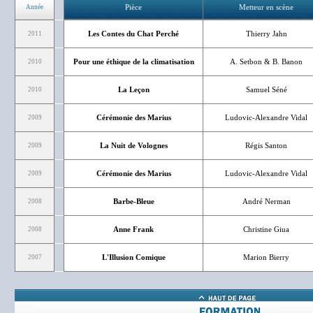
Pièce
Metteur en scène
Année
Les Contes du Chat Perché
Thierry Jahn
2011
Pour une éthique de la climatisation
A. Setbon & B. Banon
2010
La Leçon
Samuel Séné
2010
Cérémonie des Marius
Ludovic-Alexandre Vidal
2009
La Nuit de Volognes
Régis Santon
2009
Cérémonie des Marius
Ludovic-Alexandre Vidal
2009
Barbe-Bleue
André Nerman
2008
Anne Frank
Christine Giua
2008
L'Illusion Comique
Marion Bierry
2007