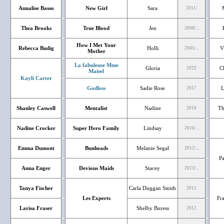
Annalise Basso
New Girl
Sara
2011/
Thea Brooks
True Blood
Jen
2008/...
How I Met Your
Rebecca Budig
Holli
V
2005/...
Mother
La fabuleuse Mme
Gloria
Ch
2022
Maisel
Kayli Carter
Godless
Sadie Rose
L
2017
Shanley Caswell
Mentalist
Nadine
Th
2010
Nadine Crocker
Super Hero Family
Lindsay
2010/...
Emma Dumont
Bunheads
Melanie Segal
2012/...
Pa
Anna Enger
Devious Maids
Stacey
2013/...
Tanya Fischer
Carla Duggan Smith
2011
Les Experts
Fr
Larisa Fraser
Shelby Buress
2012