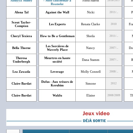
Saniyya Sidney
- Mon cauchemar a
Flora Harris
M
2016/2017
Roanoke
Alona Tal
Against the Wall
Nicki
P
2011/...
Scout Taylor-
Les Experts
Renata Clarke
Fr
2010
Compton
Cheryl Texiera
How to Be a Gentleman
Sheila
2011/...
Les Sorcières de
Bella Thorne
Nancy
Do
2007/...
Waverly Place
Theresa
Meurtres en haute
Dana Stamm
R
2007/...
Underbergh
société
Lea Zawada
Leverage
Molly Connell
2008/...
Dofus - Aux trésors de
Claire Bardat
Simone
2012
Kerubim
Claire Bardat
Wakfu
Elaine
T
2008/2009