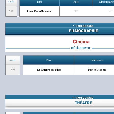
Titre
Rôle
Direction Art
Année
Cars Race-O-Rama
NC
NC
2009
Titre
Réalisateur
Année
La Guerre des Miss
Patrice Leconte
2009