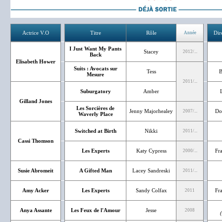
Actrice V.O
Titre
Rôle
Dir
Année
I Just Want My Pants
Stacey
2012/...
Back
Elisabeth Hower
Suits : Avocats sur
Tess
B
Mesure
2011/...
Suburgatory
Amber
Gilland Jones
Les Sorcières de
Jenny Majorhealey
Do
2007/...
Waverly Place
Switched at Birth
Nikki
2011/...
Cassi Thomson
Les Experts
Katy Cypress
Fr
2000/...
Susie Abromeit
A Gifted Man
Lacey Sandreski
2011/...
Amy Acker
Les Experts
Sandy Colfax
Fr
2011
Anya Assante
Les Feux de l'Amour
Jesse
2008