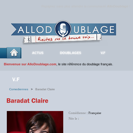
Rejoignez sans plus attendre la communauté
AlloDoublage
!
ACTUS
DOUBLAGES
V.F
Bienvenue sur AlloDoublage.com
, le site référence du doublage français.
Comediennes
>
Baradat Claire
Comédienne
: Française
Née le
:
NC