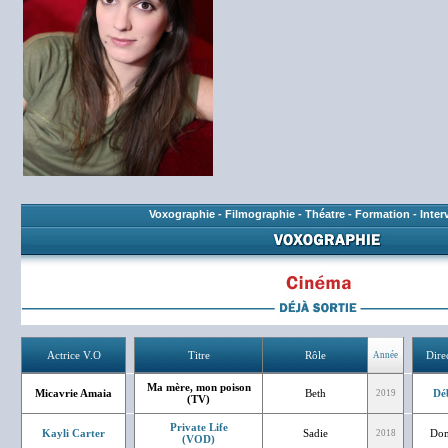
Voxographie
-
Filmographie
-
Théatre
-
Formation
-
Inter
Actrice V.O
Titre
Rôle
Dire
Année
Ma mère, mon poison
Micavrie Amaia
Beth
Dé
2019
(TV)
Private Life
Kayli Carter
Sadie
Dom
2018
(VOD)