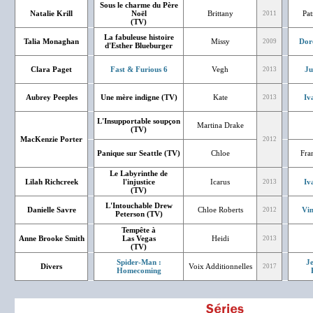
Sous le charme du Père
Natalie Krill
Noël
Brittany
Pat
2011
(TV)
La fabuleuse histoire
Talia Monaghan
Missy
Dor
2009
d'Esther Blueburger
Clara Paget
Fast & Furious 6
Vegh
Ju
2013
Aubrey Peeples
Une mère indigne (TV)
Kate
Iv
2013
L'Insupportable soupçon
Martina Drake
(TV)
MacKenzie Porter
2012
Panique sur Seattle (TV)
Chloe
Fra
Le Labyrinthe de
Lilah Richcreek
l'injustice
Icarus
Iv
2013
(TV)
L'Intouchable Drew
Danielle Savre
Chloe Roberts
Vin
2012
Peterson (TV)
Tempête à
Anne Brooke Smith
Las Vegas
Heidi
2013
(TV)
Spider-Man :
J
Divers
Voix Additionnelles
2017
Homecoming