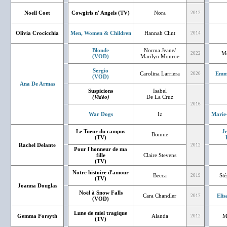
Noell Coet
Cowgirls n' Angels (TV)
Nora
2012
Olivia Crocicchia
Men, Women & Children
Hannah Clint
2014
Blonde
Norma Jeane/
Mé
2022
(VOD)
Marilyn Monroe
Sergio
Carolina Larriera
Emm
2020
(VOD)
Ana De Armas
Suspicions
Isabel
(Vidéo)
De La Cruz
2016
War Dogs
Iz
Marie
Le Tueur du campus
J
Bonnie
(TV)
Rachel Delante
2012
Pour l'honneur de ma
fille
Claire Stevens
(TV)
Notre histoire d'amour
Becca
St
2019
(TV)
Joanna Douglas
Noël à Snow Falls
Cara Chandler
Eli
2017
(VOD)
Lune de miel tragique
Gemma Forsyth
Alanda
M
2012
(TV)