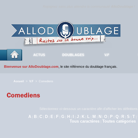
Rejoignez sans plus attendre la communauté
AlloDoublage
!
ACTUS
DOUBLAGES
V.F
Bienvenue sur AlloDoublage.com
, le site référence du doublage français.
Accueil
>
V.F
> Comediens
Sélectionnez ci-dessous un caractère afin d'afficher les définitio
A
B
C
D
E
F
G
H
I
J
K
L
M
N
O
P
Q
R
S
T
|
|
|
|
|
|
|
|
|
|
|
|
|
|
|
|
|
|
|
|
Tous caractères
Toutes catégories
|