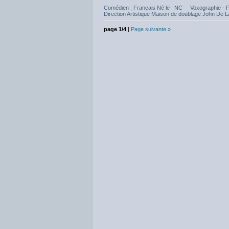
Comédien : Français Né le : NC Voxographie - 
Direction Artistique Maison de doublage John De La
page 1/4
|
Page suivante »