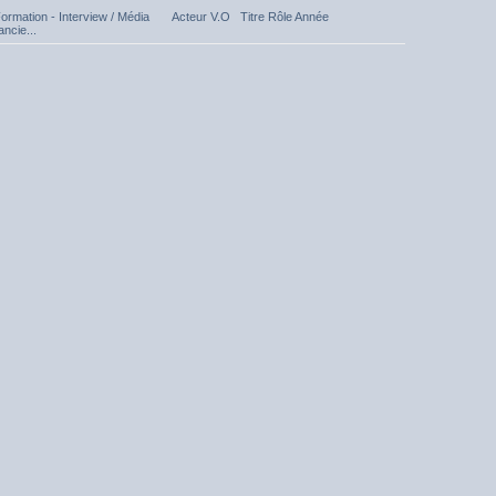
Formation - Interview / Média Acteur V.O Titre Rôle Année
ncie...