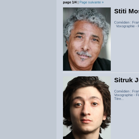
page 1/4
|
Page suivante »
Stiti Mo
Comédien : Fran
Voxographie - F
Sitruk 
Comédien : Fran
Voxographie - F
Titre...