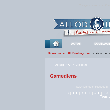
Rejoignez sans plus atte
ACTUS
DOUBLAGE
Bienvenue sur AlloDoublage.com
, le site référe
Accueil
>
V.F
> Comediens
Sélectionnez ci-dessous un c
A
B
C
D
E
F
G
H
I
J
|
|
|
|
|
|
|
|
|
|
Tous c