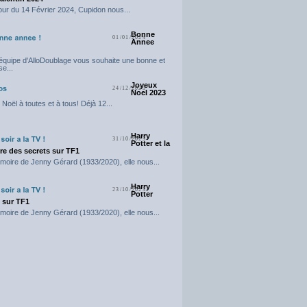
our du 14 Février 2024, Cupidon nous...
Bonne
01/01/2024
Annee
'équipe d'AlloDoublage vous souhaite une bonne et
e...
Joyeux
24/12/2023
Noel 2023
Noël à toutes et à tous! Déjà 12...
Harry
31/10/2023
Potter et la
e des secrets sur TF1
moire de Jenny Gérard (1933/2020), elle nous...
Harry
23/10/2023
Potter
t sur TF1
moire de Jenny Gérard (1933/2020), elle nous...