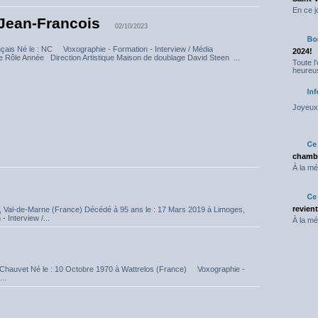
En ce j
Jean-Francois
02/10/2023
nçais Né le : NC Voxographie - Formation - Interview / Média
2024!
e Rôle Année Direction Artistique Maison de doublage David Steen ...
Toute l
heureus
Joyeux 
chambr
À la mé
revien
y, Val-de-Marne (France) Décédé à 95 ans le : 17 Mars 2019 à Limoges,
Interview /...
À la mé
 Chauvet Né le : 10 Octobre 1970 à Wattrelos (France) Voxographie -
..