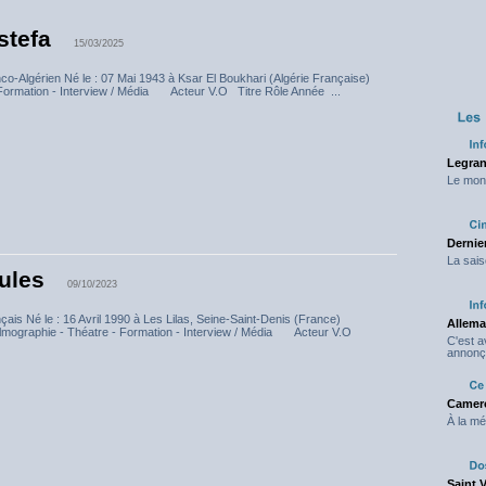
stefa
15/03/2025
co-Algérien Né le : 07 Mai 1943 à Ksar El Boukhari (Algérie Française)
ormation - Interview / Média Acteur V.O Titre Rôle Année ...
Legran
Le mond
Dernier
La sais
Jules
09/10/2023
çais Né le : 16 Avril 1990 à Les Lilas, Seine-Saint-Denis (France)
Allema
ilmographie - Théatre - Formation - Interview / Média Acteur V.O
C'est 
annonç
Camero
À la mé
Saint 