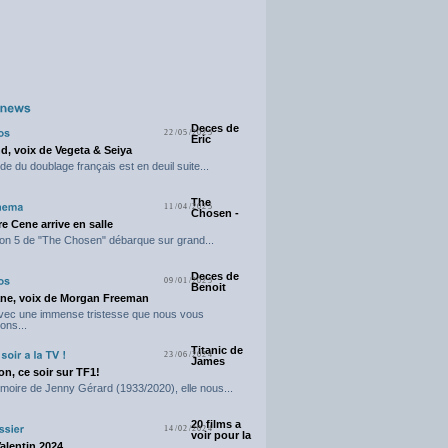
Deces de
22/05/2025
Eric
d, voix de Vegeta & Seiya
e du doublage français est en deuil suite...
The
11/04/2025
Chosen -
e Cene arrive en salle
on 5 de "The Chosen" débarque sur grand...
Deces de
09/01/2025
Benoit
ne, voix de Morgan Freeman
avec une immense tristesse que nous vous
ons...
Titanic de
23/06/2024
James
n, ce soir sur TF1!
moire de Jenny Gérard (1933/2020), elle nous...
20 films a
14/02/2024
voir pour la
Valentin 2024