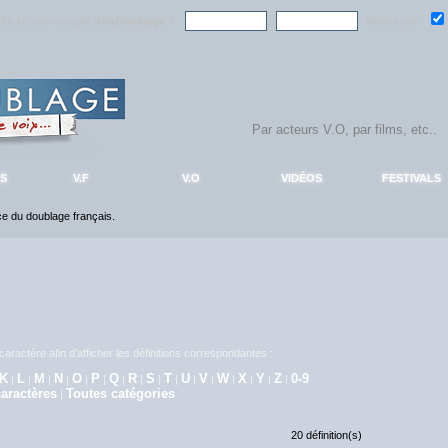
ndre la communauté
AlloDoublage
!
Mémoriser :
S
V.F
V.O
VIDÉOS
FESTIVALS
nce du doublage français.
aractère afin d'afficher les définitions correspondantes :
K
L
M
N
O
P
Q
R
S
T
U
V
W
X
Y
Z
0-9
|
|
|
|
|
|
|
|
|
|
|
|
|
|
|
|
aractères
Toutes catégories
|
20 définition(s)