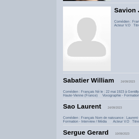
Savion 
Comédien : Fra
Acteur V.O Titr
Sabatier William
24/09/2023
Comédien : Français Né le : 22 mai 1923 à Gentill
Haute-Vienne (France) Voxographie - Formation - 
Sao Laurent
24/09/2023
Comédien : Français Nom de naissance : Laurent
Formation - Interview / Média Acteur V.O Titre.
Sergue Gerard
10/09/2023