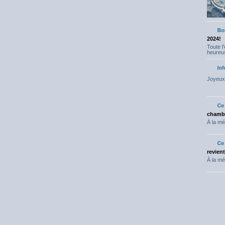
2024!
Toute l
heureus
Joyeux 
chambr
À la mé
revien
À la mé