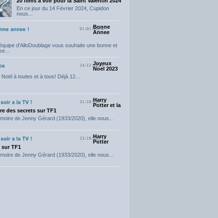
20 films a voir pour la Saint Valentin 2024
En ce jour du 14 Février 2024, Cupidon
nous...
Bonne
01/01/2024
Annee
'équipe d'AlloDoublage vous souhaite une bonne et
e...
Joyeux
24/12/2023
Noel 2023
Noël à toutes et à tous! Déjà 12...
Harry
31/10/2023
Potter et la
e des secrets sur TF1
moire de Jenny Gérard (1933/2020), elle nous...
Harry
23/10/2023
Potter
t sur TF1
moire de Jenny Gérard (1933/2020), elle nous...