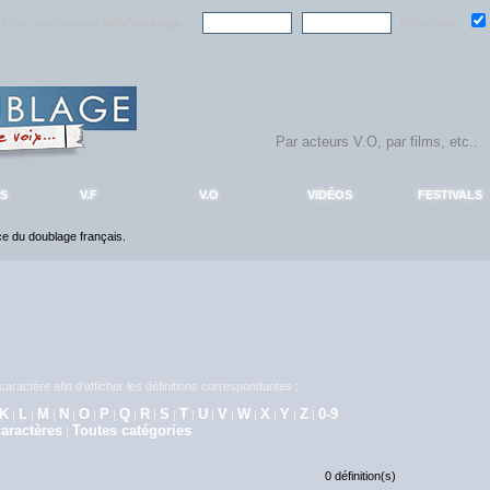
ndre la communauté
AlloDoublage
!
Mémoriser :
S
V.F
V.O
VIDÉOS
FESTIVALS
nce du doublage français.
aractère afin d'afficher les définitions correspondantes :
K
L
M
N
O
P
Q
R
S
T
U
V
W
X
Y
Z
0-9
|
|
|
|
|
|
|
|
|
|
|
|
|
|
|
|
aractères
Toutes catégories
|
0 définition(s)