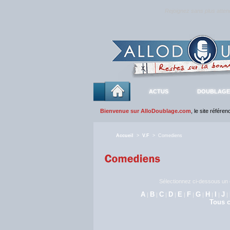
Rejoignez sans plus atte
ACTUS
DOUBLAGE
Bienvenue sur AlloDoublage.com
, le site référe
Accueil
>
V.F
> Comediens
Sélectionnez ci-dessous un c
A
B
C
D
E
F
G
H
I
J
|
|
|
|
|
|
|
|
|
|
Tous c