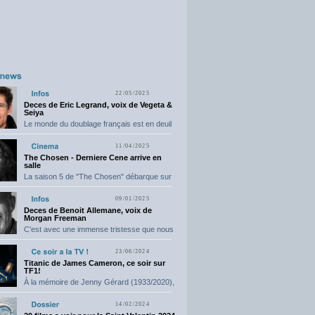
22/05/2025
Deces de Eric Legrand, voix de Vegeta &
Seiya
Le monde du doublage français est en deuil
suite...
11/04/2025
The Chosen - Derniere Cene arrive en
salle
La saison 5 de "The Chosen" débarque sur
grand...
09/01/2025
Deces de Benoit Allemane, voix de
Morgan Freeman
C'est avec une immense tristesse que nous
vous annonçons...
23/06/2024
Titanic de James Cameron, ce soir sur
TF1!
À la mémoire de Jenny Gérard (1933/2020),
elle nous...
14/02/2024