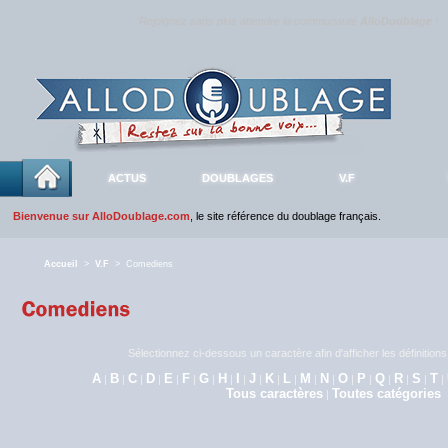
Rejoignez sans plus attendre la communauté
AlloDoublage
!
ACTUS
DOUBLAGES
V.F
Bienvenue sur AlloDoublage.com
, le site référence du doublage français.
Accueil
>
V.F
> Comediens
Sélectionnez ci-dessous un caractère afin d'afficher les définitio
A
B
C
D
E
F
G
H
I
J
K
L
M
N
O
P
Q
R
S
T
|
|
|
|
|
|
|
|
|
|
|
|
|
|
|
|
|
|
|
|
Tous caractères
Toutes catégories
|