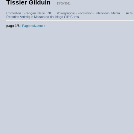
Tissier Gilduin
15/09/2021
Comédien : Français Né le : NC Voxographie - Formation - Interview / Média Acte
Direction Artistique Maison de doublage Cliff Curtis ...
page 1/3
|
Page suivante »