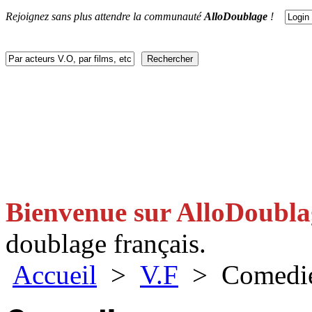
Rejoignez sans plus attendre la communauté
AlloDoublage
!
ACTUS
DOUBLAGES
V.F
V.O
FACEBOOK
CONTACT
Bienvenue sur AlloDoubl
doublage français.
Accueil
>
V.F
> Comedi