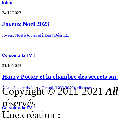
24/12/2023
Joyeux Noel 2023
Joyeux Noël à toutes et à tous! Déjà 12...
31/10/2023
Harry Potter et la chambre des secrets su
Copyright © 2011-2021
Al
À la mémoire de Jenny Gérard (1933/2020), elle nous...
réservés
Une création :