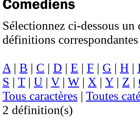
Sélectionnez ci-dessous un c
définitions correspondantes 
A
|
B
|
C
|
D
|
E
|
F
|
G
|
H
|
S
|
T
|
U
|
V
|
W
|
X
|
Y
|
Z
|
Tous caractères
|
Toutes cat
2 définition(s)