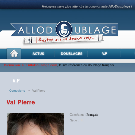
Rejoignez sans plus attendre la communauté
AlloDoublage
!
ACTUS
DOUBLAGES
V.F
Bienvenue sur AlloDoublage.com
, le site référence du doublage français.
Comediens
>
Val Pierre
Comédien
: Français
Né le
:
NC