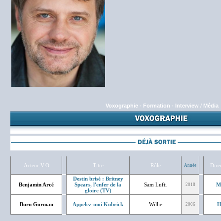
Voxographie
-
Formation
-
Interview / Média
Acteur V.O
Titre
Rôle
Dire
Année
Destin brisé : Britney
Benjamin Arcé
Spears, l'enfer de la
Sam Lufti
M
2018
gloire (TV)
Burn Gorman
Appelez-moi Kubrick
Willie
H
2006