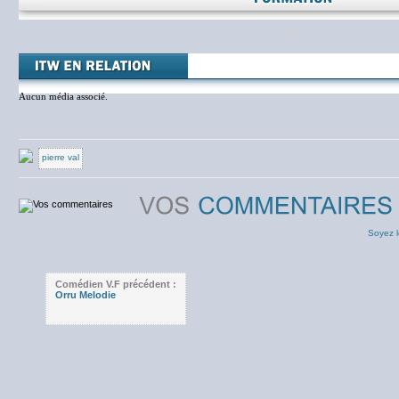
NC
Aucun média associé.
pierre val
Soyez l
Comédien V.F précédent :
Orru Melodie