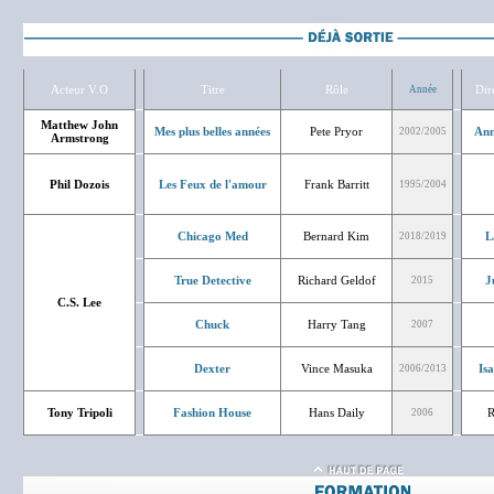
Acteur V.O
Titre
Rôle
Dir
Année
Matthew John
Mes plus belles années
Pete Pryor
Ann
2002/2005
Armstrong
Phil Dozois
Les Feux de l'amour
Frank Barritt
1995/2004
Chicago Med
Bernard Kim
L
2018/2019
True Detective
Richard Geldof
J
2015
C.S. Lee
Chuck
Harry Tang
2007
Dexter
Vince Masuka
Is
2006/2013
Tony Tripoli
Fashion House
Hans Daily
R
2006