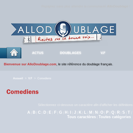
Rejoignez sans plus attendre la communauté
AlloDoublage
!
ACTUS
DOUBLAGES
V.F
Bienvenue sur AlloDoublage.com
, le site référence du doublage français.
Accueil
>
V.F
> Comediens
Sélectionnez ci-dessous un caractère afin d'afficher les définitio
A
B
C
D
E
F
G
H
I
J
K
L
M
N
O
P
Q
R
S
T
|
|
|
|
|
|
|
|
|
|
|
|
|
|
|
|
|
|
|
|
Tous caractères
Toutes catégories
|