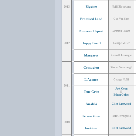
Elysium
2013
Neill Blomkamp
Promised Land
Gus Van Sant
Nouveau Départ
Cameron Crowe
Happy Feet 2
2012
George Miller
Margaret
Kenneth Lonergan
Contagion
Steven Soderbergh
L'Agence
George Nolfi
2011
Joel Coen
True Gritt
&
Ethan Cohen
Au-delà
Clint Eastwood
Green Zone
Paul Grenngrass
2010
Invictus
Clint Eastwood