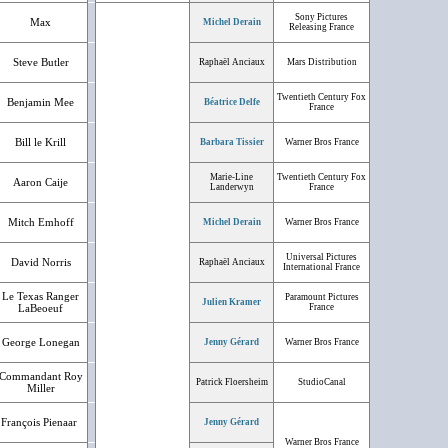
Sony Pictures
Max
Michel Derain
Releasing France
Steve Butler
Raphaël Anciaux
Mars Distribution
Twentieth Century Fox
Benjamin Mee
Béatrice Delfe
France
Bill le Krill
Barbara Tissier
Warner Bros France
Marie-Line
Twentieth Century Fox
Aaron Caije
Landerwyn
France
Mitch Emhoff
Michel Derain
Warner Bros France
Universal Pictures
David Norris
Raphaël Anciaux
International France
Le Texas Ranger
Paramount Pictures
Julien Kramer
LaBeoeuf
France
George Lonegan
Jenny Gérard
Warner Bros France
Commandant Roy
Patrick Floersheim
StudioCanal
Miller
François Pienaar
Jenny Gérard
Warner Bros France