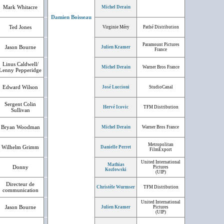
Mark Whitacre
Michel Derain
Damien Boisseau
Ted Jones
Virginie Méry
Pathé Distribution
Paramount Pictures
Jason Bourne
Julien Kramer
France
Linus Caldwell/
Michel Derain
Warner Bros France
Lenny Pepperidge
Edward Wilson
José Luccioni
StudioCanal
Sergent Colin
Hervé Icovic
TFM Distribution
Sullivan
Bryan Woodman
Michel Derain
Warner Bros France
Metropolitan
Wilhelm Grimm
Danielle Perret
FilmExport
United International
Mathias
Donny
Pictures
Kozlowski
(UIP)
Directeur de
Christèle Wurmser
TFM Distribution
communication
United International
Jason Bourne
Julien Kramer
Pictures
(UIP)