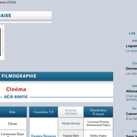
setts (USA)
Legran
Le mond
Dernier
La sais
Allema
C'est 
annonç
Distributeur
Direction
Rôle
Comédien V.F
Artistique
Français
Camero
À la mé
Universal Pictures
Ulysse
Michel Derain
International France
Lieutenant Dane
Damien Boisseau
Virginie Mery
Netflix France
Saint 