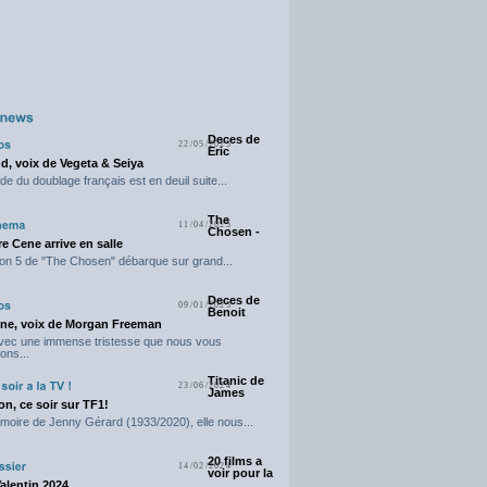
Deces de
22/05/2025
Eric
d, voix de Vegeta & Seiya
e du doublage français est en deuil suite...
The
11/04/2025
Chosen -
e Cene arrive en salle
on 5 de "The Chosen" débarque sur grand...
Deces de
09/01/2025
Benoit
ne, voix de Morgan Freeman
avec une immense tristesse que nous vous
ons...
Titanic de
23/06/2024
James
n, ce soir sur TF1!
moire de Jenny Gérard (1933/2020), elle nous...
20 films a
14/02/2024
voir pour la
Valentin 2024