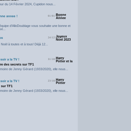
our du 14 Février 2024, Cupidon nous...
Bonne
01/01/2024
Annee
'équipe d'AlloDoublage vous souhaite une bonne et
e...
Joyeux
24/12/2023
Noel 2023
Noël à toutes et à tous! Déjà 12...
Harry
31/10/2023
Potter et la
e des secrets sur TF1
moire de Jenny Gérard (1933/2020), elle nous...
Harry
23/10/2023
Potter
t sur TF1
moire de Jenny Gérard (1933/2020), elle nous...