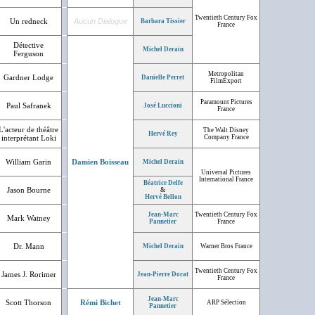
Twentieth Century Fox
Un redneck
Aucun Dialogue
Barbara Tissier
France
Détective
Michel Derain
Ferguson
Metropolitan
Gardner Lodge
Danielle Perret
FilmExport
Paramount Pictures
Paul Safranek
José Luccioni
France
L'acteur de théâtre
The Walt Disney
Hervé Rey
interprétant Loki
Company France
William Garin
Damien Boisseau
Michel Derain
Universal Pictures
International France
Béatrice Delfe
Jason Bourne
&
Hervé Bellon
Jean-Marc
Twentieth Century Fox
Mark Watney
Pannetier
France
Dr. Mann
Michel Derain
Warner Bros France
Twentieth Century Fox
James J. Rorimer
Jean-Pierre Dorat
France
Jean-Marc
Scott Thorson
Rémi Bichet
ARP Sélection
Pannetier