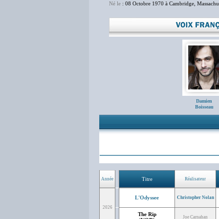
Né le
: 08 Octobre 1970 à Cambridge, Massachu
Damien
Boisseau
Titre
Année
Réalisateur
L'Odyssee
Christopher Nolan
2026
The Rip
Joe Carnahan