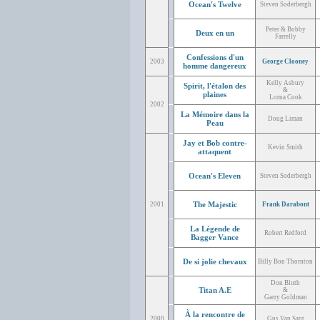
Ocean's Twelve
Steven Soderbergh
Peter & Bobby
Deux en un
Farrelly
Confessions d'un
2003
George Clooney
homme dangereux
Kelly Asbury
Spirit, l'étalon des
&
plaines
Lorna Cook
2002
La Mémoire dans la
Doug Liman
Peau
Jay et Bob contre-
Kevin Smith
attaquent
Ocean's Eleven
Steven Soderbergh
The Majestic
2001
Frank Darabont
La Légende de
Robert Redford
Bagger Vance
De si jolie chevaux
Billy Bon Thornton
Don Bluth
Titan A.E
&
Garry Goldman
À la rencontre de
2000
Gus Van Sant