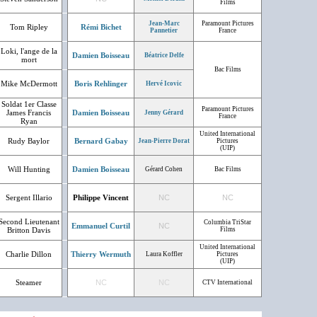
Films
Jean-Marc
Paramount Pictures
Tom Ripley
Rémi Bichet
Pannetier
France
Loki, l'ange de la
Damien Boisseau
Béatrice Delfe
mort
Bac Films
Mike McDermott
Boris Rehlinger
Hervé Icovic
Soldat 1er Classe
Paramount Pictures
James Francis
Damien Boisseau
Jenny Gérard
France
Ryan
United International
Rudy Baylor
Bernard Gabay
Jean-Pierre Dorat
Pictures
(UIP)
Will Hunting
Damien Boisseau
Gérard Cohen
Bac Films
Sergent Illario
Philippe Vincent
NC
NC
Second Lieutenant
Columbia TriStar
Emmanuel Curtil
NC
Britton Davis
Films
United International
Charlie Dillon
Thierry Wermuth
Laura Koffler
Pictures
(UIP)
Steamer
NC
NC
CTV International