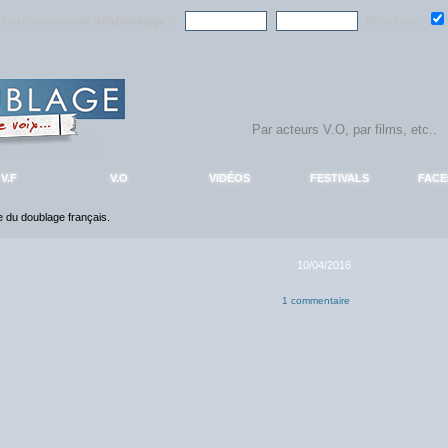
ndre la communauté
AlloDoublage
!
Mémoriser :
V.F
V.O
VIDÉOS
FESTIVALS
FAC
ce du doublage français.
10/04/2016
1 commentaire