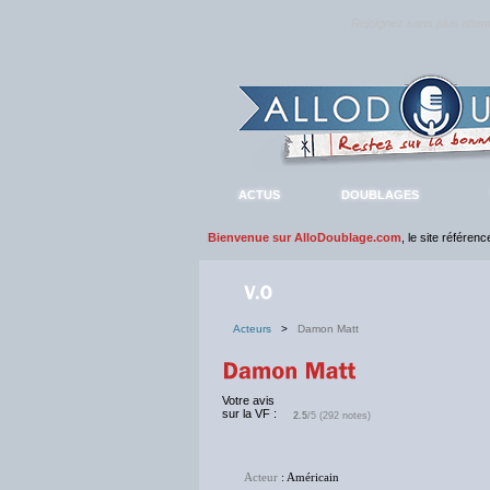
Rejoignez sans plus atte
ACTUS
DOUBLAGES
Bienvenue sur AlloDoublage.com
, le site référen
Acteurs
>
Damon Matt
Votre avis
sur la VF :
2.5
/5 (292 notes)
Acteur
: Américain