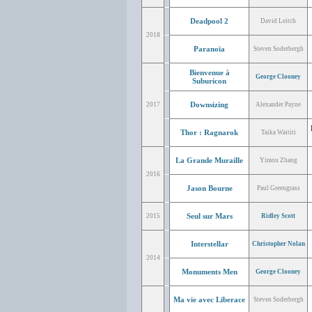
Deadpool 2
David Leitch
2018
Paranoïa
Steven Soderbergh
Bienvenue à
George Clooney
Suburicon
Downsizing
2017
Alexander Payne
Thor : Ragnarok
Taika Waititi
La Grande Muraille
Yimou Zhang
2016
Jason Bourne
Paul Greengrass
Seul sur Mars
2015
Ridley Scott
Interstellar
Christopher Nolan
2014
Monuments Men
George Clooney
Ma vie avec Liberace
Steven Soderbergh