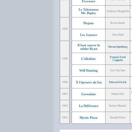
Forrester
Le Talentueux
Anthony Minghella
Mr. Ripley
Dogma
Kevin Smith
1999
Les Joueurs
John Dahl
Il faut sauver le
Steven Spielberg
soldat Ryan
Francis Ford
L'idéaliste
1998
Coppola
Will Hunting
Gus Van Sant
À l'épreuve du feu
1996
Edward Zwick
Geronimo
1994
Walter Hill
La Différence
1993
Robert Mandel
Mystic Pizza
1991
Donald Petrie