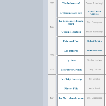
The Informant!
2009
Steven Soderbergh
Francis Ford
L'Homme sans âge
Coppola
La Vengeance dans la
Paul Greengrass
peau
2007
Ocean's Thirteen
Steven Soderbergh
Raisons d'Etat
Robert De Niro
Les Infiltrés
Martin Scorsese
2006
Syriana
Stephen Gaghan
Les Frères Grimm
2005
Terry Gilliam
Sex Trip/ Eurotrip
Jeff Schaffer
Père et Fille
Kevin Smith
La Mort dans la peau
2004
Paul Greengrass