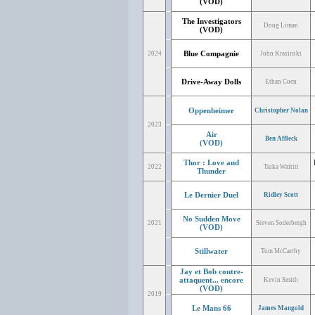
(VOD)
The Investigators
Doug Liman
(VOD)
Blue Compagnie
2024
John Krasinski
Drive-Away Dolls
Ethan Coen
Oppenheimer
Christopher Nolan
2023
Air
Ben Affleck
(VOD)
Thor : Love and
2022
Taika Waititi
Thunder
Le Dernier Duel
Ridley Scott
No Sudden Move
2021
Steven Soderbergh
(VOD)
Stillwater
Tom McCarthy
Jay et Bob contre-
attaquent... encore
Kevin Smith
(VOD)
2019
Le Mans 66
James Mangold