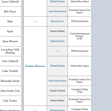
Linus Caldwell
Michel Derain
Warner Bros France
Twentieth Century Fox
Bob Tenor
Jean-Pierre Dorat
France
Matt
NC
Hervé Icovic
TFM Distribution
Spirit
Perrette Pradier
United International
Pictures
(UIP)
Jason Bourne
Julien Kramer
Lui-même/ Will
NC
TFM Distribution
Hunting
Linu Caldwell
Damien Boisseau
Michel Derain
Warner Bros France
Luke Trimble
Twentieth Century Fox
Rannulph Junuh
Jean-Pierre Dorat
France
Columbia TriStar
John Grady Cole
Claudio Ventura
Films
Twentieth Century Fox
Cale Tucker
Perette Pradier
France
Columbia TriStar
Steven Sanderson
NC
Michel Derain