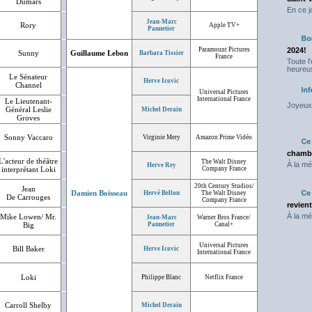
Dumars
En ce j
Jean-Marc
Rory
Apple TV+
Pannetier
Paramount Pictures
2024!
Sunny
Guillaume Lebon
Barbara Tissier
France
Toute l
heureus
Le Sénateur
Herve Icovic
Channel
Universal Pictures
International France
Le Lieutenant-
Joyeux 
Général Leslie
Michel Derain
Groves
Sonny Vaccaro
Virginie Mery
Amazon Prime Vidéo
chambr
L'acteur de théâtre
The Walt Disney
À la mé
Herve Rey
interprétant Loki
Company France
20th Century Studios/
Jean
Damien Boisseau
Hervé Bellon
The Walt Disney
De Carrouges
Company France
revien
À la mé
Mike Lowen/ Mr.
Jean-Marc
Warner Bros France/
Big
Pannetier
Canal+
Universal Pictures
Bill Baker
Herve Icovic
International France
Loki
Philippe Blanc
Netflix France
Carroll Shelby
Michel Derain