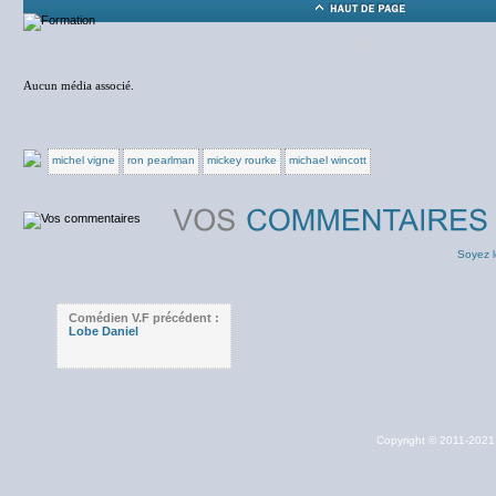
NC
Aucun média associé.
michel vigne
ron pearlman
mickey rourke
michael wincott
Soyez l
Comédien V.F précédent :
Lobe Daniel
Copyright © 2011-202