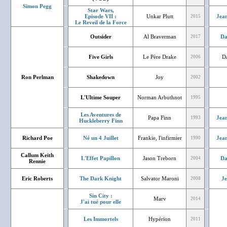
Simon Pegg
Star Wars,
Episode VII :
Unkar Plutt
Jean
2015
Le Reveil de la Force
Outsider
Al Braverman
Da
2017
Five Girls
Le Père Drake
D
2006
Ron Perlman
Shakedown
Joy
2002
L'Ultime Souper
Norman Arbuthnot
1995
Les Aventures de
Papa Finn
Jean
1993
Huckleberry Finn
Richard Poe
Né un 4 Juillet
Frankie, l'infirmier
Jean
1990
Callum Keith
L'Effet Papillon
Jason Treborn
Da
2004
Rennie
Eric Roberts
The Dark Knight
Salvator Maroni
J
2008
Sin City :
Marv
2014
J'ai tué pour elle
Les Immortels
Hypérion
2011