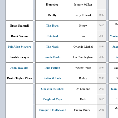
Homeboy
Johnny Walker
Barfly
Henry Chinaski
1987
Ma
Brian Scannell
The Town
Henry
2010
Brent Sexton
Criminal
Ron
Marie
2005
Nils Allen Stewart
The Mask
Orlando Michel
Jean
1994
Patrick Swayze
Donnie Darko
Jim Cunningham
Da
2002
John Travolta
Pulp Fiction
Vincent Vega
Phi
1994
Pruitt Taylor Vince
Sailor & Lula
Buddy
G
1990
Ghost in the Shell
Dr. Osmond
Jean-
2017
Knight of Cups
Herb
L
2015
Ma
Panique à Hollywood
Jeremy Brunell
2008