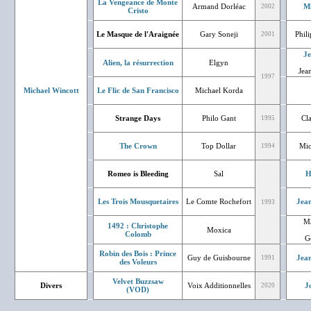
La Vengeance de Monte
Armand Dorléac
Mi
2002
Cristo
Le Masque de l'Araignée
Gary Soneji
Phil
2001
J
Alien, la résurrection
Elgyn
Jean
1997
Michael Wincott
Le Flic de San Francisco
Michael Korda
Strange Days
Philo Gant
Cl
1995
The Crown
Top Dollar
Mic
1994
Romeo is Bleeding
Sal
H
Les Trois Mousquetaires
Le Comte Rochefort
Jean
1993
Ma
1492 : Christophe
Moxica
Colomb
G
Robin des Bois : Prince
Guy de Guisbourne
Jean
1991
des Voleurs
Velvet Buzzsaw
Divers
Voix Additionnelles
J
2020
(VOD)