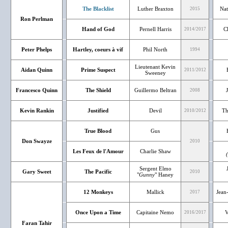
The Blacklist
Luther Braxton
Nat
2015
Ron Perlman
Hand of God
Pernell Harris
Ch
2014/2017
Peter Phelps
Hartley, coeurs à vif
Phil North
1994
Lieutenant Kevin
Aidan Quinn
Prime Suspect
2011/2012
Sweeney
Francesco Quinn
The Shield
Guillermo Beltran
2008
Kevin Rankin
Justified
Devil
Th
2010/2012
True Blood
Gus
Don Swayze
2010
Les Feux de l'Amour
Charlie Shaw
(
Sergent Elmo
Gary Sweet
The Pacific
2010
"
Gunny
" Haney
12 Monkeys
Mallick
Jean-
2017
Once Upon a Time
Capitaine Nemo
V
2016/2017
Faran Tahir