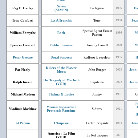
Seven
Reg E. Cattey
Le légiste
Da
1996
(SEVEN)
Tony Conforti
Les Affranchis
Tony
Jean
1990
Special Agent Ernest
William Forsythe
Rock
Mi
1996
Paxton
Spencer Garrett
Public Enemies
Tommy Carroll
Mi
2009
Peter Greene
Usual Suspects
Redfoot le receleur
H
1995
Killers of the Flower
Pat Healy
John Burger
Jean-
2023
Moon
The Tragedy of Macbeth
Ralph Ineson
Capitaine
Jean-
2022
(VOD)
Michael Madsen
Thelma & Louise
Jimmy
G
1991
J
Mission Impossible :
Vladimir Mashkov
Sidirov
2011
Protocole Fantôme
H
Al Pacino
L'Impasse
Carlito Brigante
Jean
1994
America : Le Film
Le Roi Jacques
2021
(VOD)