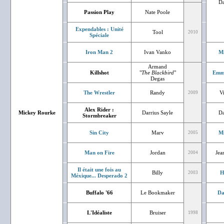
Da
Passion Play
Nate Poole
Expendables : Unité
Tool
2010
Spéciale
Iron Man 2
Ivan Vanko
Mi
Armand
Killshot
"
The Blackbird
"
Emm
Degas
The Wrestler
Randy
V
2009
Alex Rider :
Mickey Rourke
Darrius Sayle
Da
Stormbreaker
Sin City
Marv
Mi
2005
Man on Fire
Jordan
Jea
2004
Il était une fois au
Billy
H
2003
Méxique... Desperado 2
Buffalo '66
Le Bookmaker
Da
L'Idéaliste
Bruiser
1998