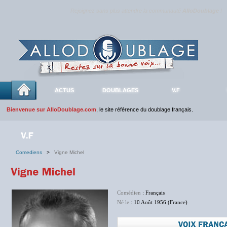
Rejoignez sans plus attendre la communauté
AlloDoublage
!
ACTUS
DOUBLAGES
V.F
Bienvenue sur AlloDoublage.com
, le site référence du doublage français.
Comediens
>
Vigne Michel
Comédien
: Français
Né le
: 10 Août 1956 (France)