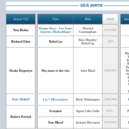
Acteur V.O
Titre
Rôle
Dir
Année
Happy Days - Les Jours
Howard
Tom Bosley
1974/1984
heureux
(Redoublage)
Cunningham
Alex Murphy/
Richard Eden
RoboCop
1994
RoboCop
Phi
R
B
Pa
Drake Hogestyn
Des jours et des vies
John Black
Do
1986/2011
Vi
M
Dale Midkiff
Les 7 Mercenaires
Buck Wilmington
J
1998/2000
Scorpion
Agent Cabe Gallo
P
2014/...
Robert Patrick
True Blood
Jackson Herveaux
2012/2014