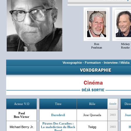
Ron
Mickey
Pearlman
Rourke
Voxographie
-
Formation
-
Interview / Média
Acteur V.O
Titre
Rôle
Dire
Année
Paul
Daredevil
Jose Quesada
Jean
2003
Ben-Victor
Pirates Des Caraibes :
Michael Berry Jr.
La malediction du Black
Twigg
H
2003
Pearl