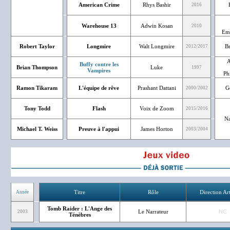
American Crime
Rhys Bashir
2016
Warehouse 13
Adwin Kosan
2010
Emm
Robert Taylor
Longmire
Walt Longmire
B
2012/2017
A
Buffy contre les
Brian Thompson
Luke
1997
Vampires
Ph
Ramon Tikaram
L'équipe de rêve
Prashant Dattani
G
2000/2002
Tony Todd
Flash
Voix de Zoom
2015/2016
Na
Michael T. Weiss
Preuve à l'appui
James Horton
2003/2004
Titre
Rôle
Direction Art
Année
Tomb Raider : L'Ange des
Le Narrateur
NC
2003
Ténèbres