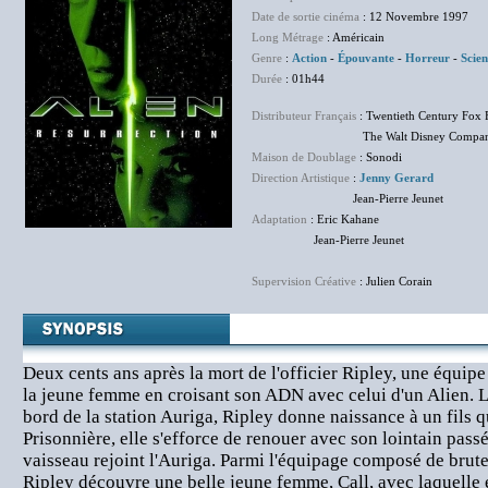
Date de sortie cinéma
: 12 Novembre 1997
Long Métrage
: Américain
Genre
:
Action
-
Épouvante
-
Horreur
-
Scien
Durée
: 01h44
Distributeur Français
: Twentieth Century Fox 
The Walt Disney Company F
Maison de Doublage
: Sonodi
Direction Artistique
:
Jenny Gerard
Jean-Pierre Jeunet
Adaptation
: Eric Kahane
Jean-Pierre Jeunet
Supervision Créative
: Julien Corain
Deux cents ans après la mort de l'officier Ripley, une équipe
la jeune femme en croisant son ADN avec celui d'un Alien. 
bord de la station Auriga, Ripley donne naissance à un fils qu
Prisonnière, elle s'efforce de renouer avec son lointain pass
vaisseau rejoint l'Auriga. Parmi l'équipage composé de brute
Ripley découvre une belle jeune femme, Call, avec laquelle el