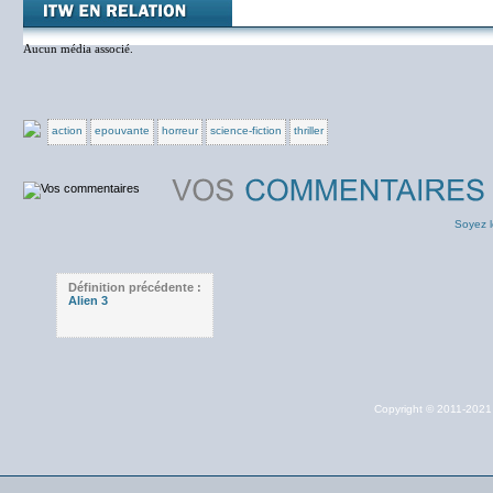
Aucun média associé.
action
epouvante
horreur
science-fiction
thriller
Soyez l
Définition précédente :
Alien 3
Copyright © 2011-202