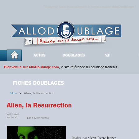
Rejoignez sans plus attendre la communauté
AlloDoublage
!
ACTUS
DOUBLAGES
V.F
Bienvenue sur AlloDoublage.com
, le site référence du doublage français.
Films
>
Alien, la Resurrection
Votre avis
sur la VF :
1.9
/5 (239 notes)
Réalisé par
: Jean-Pierre Jeunet