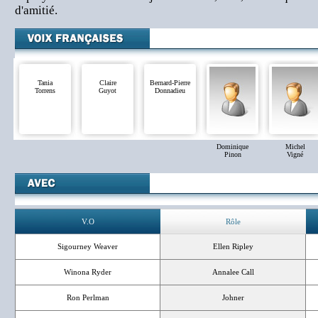
d'amitié.
Tania
Claire
Bernard-Pierre
Torrens
Guyot
Donnadieu
Dominique
Michel
Pinon
Vigné
V.O
Rôle
Sigourney Weaver
Ellen Ripley
Winona Ryder
Annalee Call
Ron Perlman
Johner