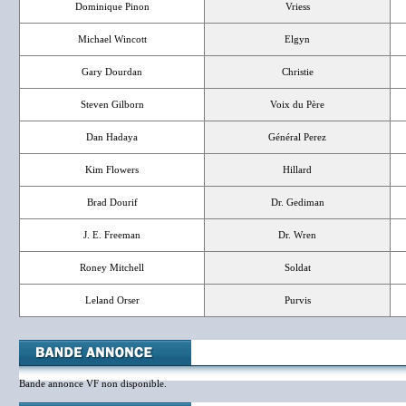
Dominique Pinon
Vriess
Michael Wincott
Elgyn
Gary Dourdan
Christie
Steven Gilborn
Voix du Père
Dan Hadaya
Général Perez
Kim Flowers
Hillard
Brad Dourif
Dr. Gediman
J. E. Freeman
Dr. Wren
Roney Mitchell
Soldat
Leland Orser
Purvis
Bande annonce VF non disponible.