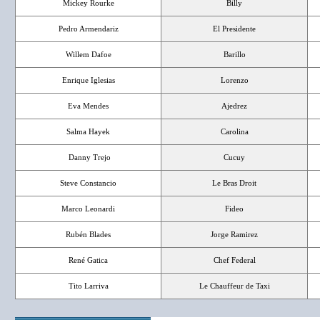
Mickey Rourke
Billy
Pedro Armendariz
El Presidente
Willem Dafoe
Barillo
Enrique Iglesias
Lorenzo
Eva Mendes
Ajedrez
Salma Hayek
Carolina
Danny Trejo
Cucuy
Steve Constancio
Le Bras Droit
Marco Leonardi
Fideo
Rubén Blades
Jorge Ramirez
René Gatica
Chef Federal
Tito Larriva
Le Chauffeur de Taxi