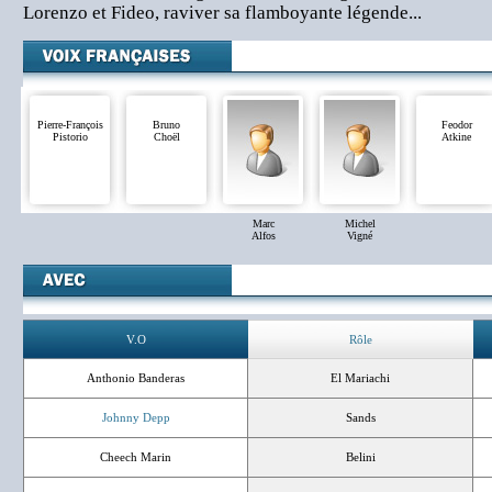
Lorenzo et Fideo, raviver sa flamboyante légende...
Pierre-François
Bruno
Feodor
Pistorio
Choël
Atkine
Marc
Michel
Alfos
Vigné
V.O
Rôle
Anthonio Banderas
El Mariachi
Johnny Depp
Sands
Cheech Marin
Belini