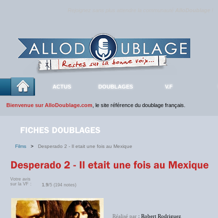
Rejoignez sans plus attendre la communauté
AlloDoublage
!
ACTUS
DOUBLAGES
V.F
Bienvenue sur AlloDoublage.com
, le site référence du doublage français.
Films
>
Desperado 2 - Il etait une fois au Mexique
Votre avis
sur la VF :
1.9
/5 (194 notes)
Réalisé par
: Robert Rodriguez