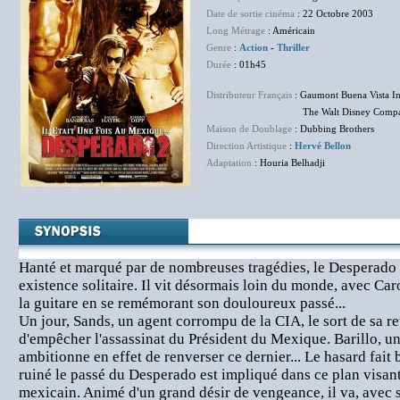
Date de sortie cinéma
: 22 Octobre 2003
Long Métrage
: Américain
Genre
:
Action
-
Thriller
Durée
: 01h45
Distributeur Français
: Gaumont Buena Vista In
The Walt Disney Company 
Maison de Doublage
: Dubbing Brothers
Direction Artistique
:
Hervé Bellon
Adaptation
: Houria Belhadji
Hanté et marqué par de nombreuses tragédies, le Desperado s
existence solitaire. Il vit désormais loin du monde, avec Caro
la guitare en se remémorant son douloureux passé...
Un jour, Sands, un agent corrompu de la CIA, le sort de sa re
d'empêcher l'assassinat du Président du Mexique. Barillo, un
ambitionne en effet de renverser ce dernier... Le hasard fait b
ruiné le passé du Desperado est impliqué dans ce plan visant 
mexicain. Animé d'un grand désir de vengeance, il va, avec