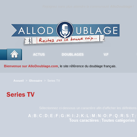
Rejoignez sans plus attendre la communauté
AlloDoublage
!
ACTUS
DOUBLAGES
V.F
Bienvenue sur AlloDoublage.com
, le site référence du doublage français.
Accueil
>
Glossaire
> Series TV
Sélectionnez ci-dessous un caractère afin d'afficher les définitio
A
B
C
D
E
F
G
H
I
J
K
L
M
N
O
P
Q
R
S
T
|
|
|
|
|
|
|
|
|
|
|
|
|
|
|
|
|
|
|
|
Tous caractères
Toutes catégories
|