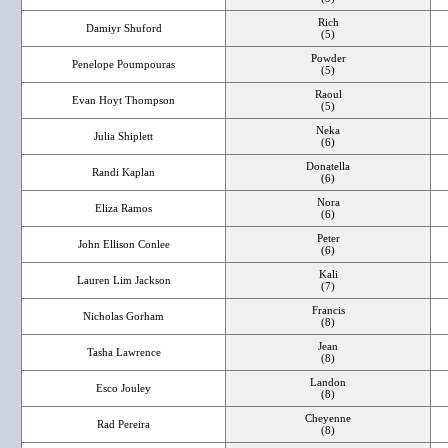
Rich
Damiyr Shuford
(5)
Powder
Penelope Poumpouras
(5)
Raoul
Evan Hoyt Thompson
(5)
Neka
Julia Shiplett
(6)
Donatella
Randi Kaplan
(6)
Nora
Eliza Ramos
(6)
Peter
John Ellison Conlee
(6)
Kali
Lauren Lim Jackson
(7)
Francis
Nicholas Gorham
(8)
Jean
Tasha Lawrence
(8)
Landon
Esco Jouley
(8)
Cheyenne
Rad Pereira
(8)