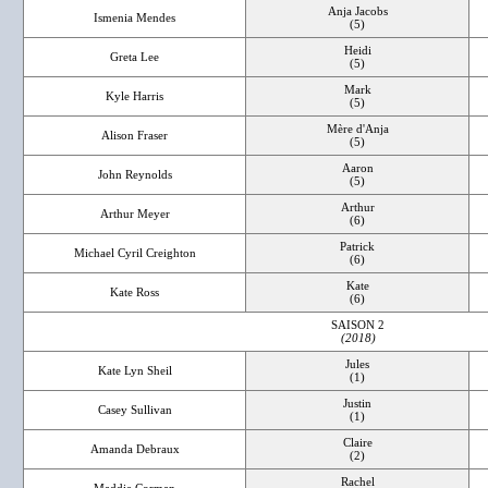
Anja Jacobs
Ismenia Mendes
(5)
Heidi
Greta Lee
(5)
Mark
Kyle Harris
(5)
Mère d'Anja
Alison Fraser
(5)
Aaron
John Reynolds
(5)
Arthur
Arthur Meyer
(6)
Patrick
Michael Cyril Creighton
(6)
Kate
Kate Ross
(6)
SAISON 2
(2018)
Jules
Kate Lyn Sheil
(1)
Justin
Casey Sullivan
(1)
Claire
Amanda Debraux
(2)
Rachel