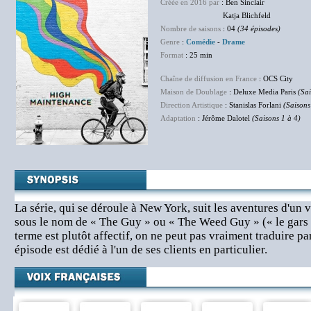
Créée en 2016 par
: Ben Sinclair
Katja Blichfeld
Nombre de saisons
: 04
(34 épisodes)
Genre
:
Comédie
-
Drame
Format
: 25 min
Chaîne de diffusion en France
: OCS City
Maison de Doublage
: Deluxe Media Paris
(Sai
Direction Artistique
: Stanislas Forlani
(Saisons
Adaptation
: Jérôme Dalotel
(Saisons 1 à 4)
La série, qui se déroule à New York, suit les aventures d'un
sous le nom de « The Guy » ou « The Weed Guy » (« le gars à 
terme est plutôt affectif, on ne peut pas vraiment traduire pa
épisode est dédié à l'un de ses clients en particulier.