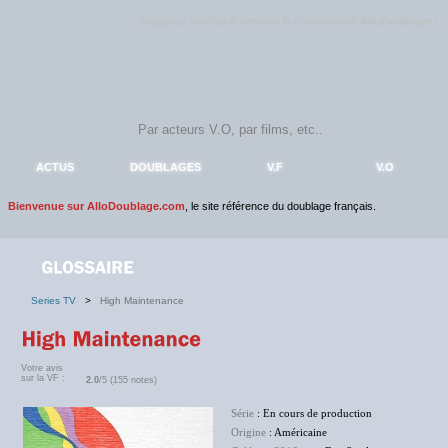
Rejoignez sans plus attendre la communauté
AlloDoublage
!
ACTUS
DOUBLAGES
V.F
V.O
Bienvenue sur AlloDoublage.com
, le site référence du doublage français.
Series TV
>
High Maintenance
Votre avis
sur la VF :
2.0
/5 (155 notes)
Série
: En cours de production
Origine
: Américaine