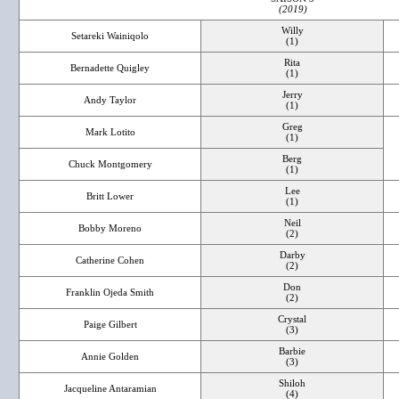
(2019)
Willy
Setareki Wainiqolo
(1)
Rita
Bernadette Quigley
(1)
Jerry
Andy Taylor
(1)
Greg
Mark Lotito
(1)
Berg
Chuck Montgomery
(1)
Lee
Britt Lower
(1)
Neil
Bobby Moreno
(2)
Darby
Catherine Cohen
(2)
Don
Franklin Ojeda Smith
(2)
Crystal
Paige Gilbert
(3)
Barbie
Annie Golden
(3)
Shiloh
Jacqueline Antaramian
(4)