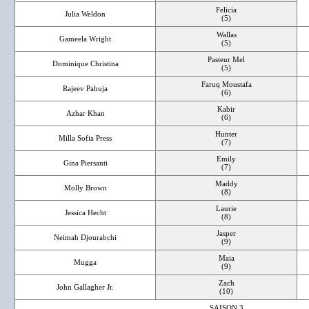
Felicia
Julia Weldon
(5)
Wallas
Gameela Wright
(5)
Pasteur Mel
Dominique Christina
(5)
Faruq Moustafa
Rajeev Pahuja
(6)
Kabir
Azhar Khan
(6)
Hunter
Milla Sofia Press
(7)
Emily
Gina Piersanti
(7)
Maddy
Molly Brown
(8)
Laurie
Jessica Hecht
(8)
Jasper
Neimah Djourabchi
(9)
Maia
Mugga
(9)
Zach
John Gallagher Jr.
(10)
SAISON 3