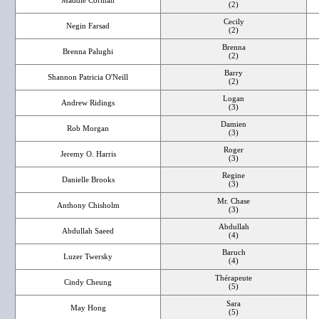
Maddie Corman
(2)
Cecily
Negin Farsad
(2)
Brenna
Brenna Palughi
(2)
Barry
Shannon Patricia O'Neill
(2)
Logan
Andrew Ridings
(3)
Damien
Rob Morgan
(3)
Roger
Jeremy O. Harris
(3)
Regine
Danielle Brooks
(3)
Mr. Chase
Anthony Chisholm
(3)
Abdullah
Abdullah Saeed
(4)
Baruch
Luzer Twersky
(4)
Thérapeute
Cindy Cheung
(5)
Sara
May Hong
(5)