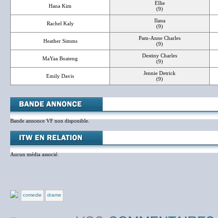
Ellie
Hana Kim
(9)
Ilana
Rachel Kaly
(9)
Pam-Anne Charles
Heather Simms
(9)
Destiny Charles
MaYaa Boateng
(9)
Jennie Detrick
Emily Davis
(9)
Bande annonce VF non disponible.
Aucun média associé.
comedie
drame