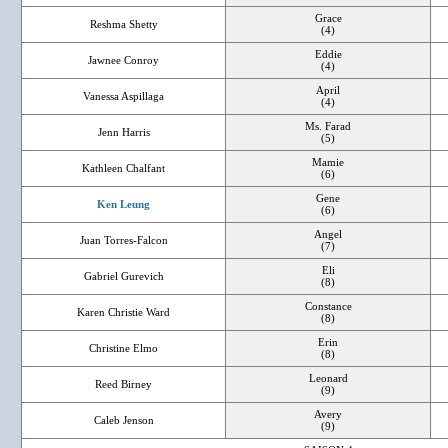
Grace
Reshma Shetty
(4)
Eddie
Jawnee Conroy
(4)
April
Vanessa Aspillaga
(4)
Ms. Farad
Jenn Harris
(5)
Mamie
Kathleen Chalfant
(6)
Gene
Ken Leung
(6)
Angel
Juan Torres-Falcon
(7)
Eli
Gabriel Gurevich
(8)
Constance
Karen Christie Ward
(8)
Erin
Christine Elmo
(8)
Leonard
Reed Birney
(9)
Avery
Caleb Jenson
(9)