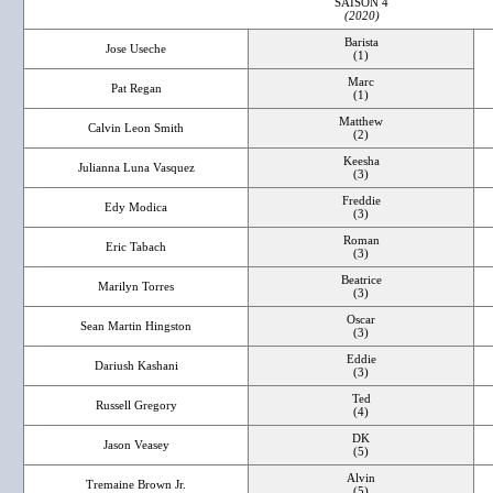
SAISON 4
(2020)
Barista
Jose Useche
(1)
Marc
Pat Regan
(1)
Matthew
Calvin Leon Smith
(2)
Keesha
Julianna Luna Vasquez
(3)
Freddie
Edy Modica
(3)
Roman
Eric Tabach
(3)
Beatrice
Marilyn Torres
(3)
Oscar
Sean Martin Hingston
(3)
Eddie
Dariush Kashani
(3)
Ted
Russell Gregory
(4)
DK
Jason Veasey
(5)
Alvin
Tremaine Brown Jr.
(5)