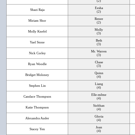
(2)
Eesha
Shazi Raja
(2)
Renee
Miriam Shor
(2)
Molly
Molly Knefel
(3)
Beth
Yael Stone
(3)
Mr. Warren
Nick Corley
(3)
Chase
Ryan Woodle
(3)
Quinn
Bridget Moloney
(4)
Liang
Stephen Lin
(4)
Elle-même
Candace Thompson
(4)
Siobhan
Katie Thompson
(4)
Gloria
Alexandra Auder
(4)
Joan
Stacey Yen
(4)