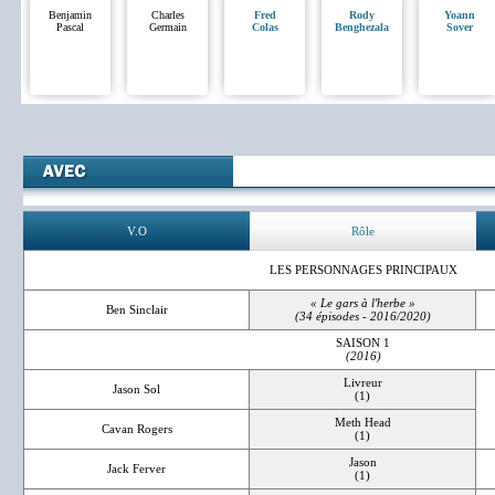
Benjamin
Charles
Fred
Rody
Yoann
Pascal
Germain
Colas
Benghezala
Sover
V.O
Rôle
LES PERSONNAGES PRINCIPAUX
« Le gars à l'herbe »
Ben Sinclair
(34 épisodes - 2016/2020)
SAISON 1
(2016)
Livreur
Jason Sol
(1)
Meth Head
Cavan Rogers
(1)
Jason
Jack Ferver
(1)