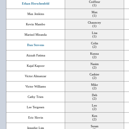
Coiffeur
Ethan Herschenfeld
(1)
Max
Max Jenkins
(1)
Chauncey
Kevin Mambo
(1)
Lisa
Marisol Miranda
(1)
Colin
Dan Stevens
(2)
Kunza
Aizzah Fatima
(2)
Nasim
Kajal Kapoor
(2)
Cashier
Victor Almanzar
(2)
Mike
Victor Williams
(2)
Deb
Cathy Trien
(2)
Leo
Lee Tergesen
(2)
Ken
Eric Slovin
(2)
Susan
Jennifer Lim